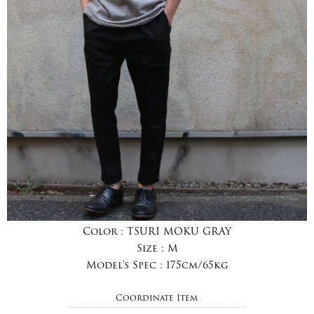
Color :
TSURI MOKU GRAY
Size :
M
Model's Spec :
175cm/65kg
Coordinate Item