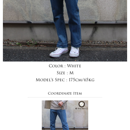
Color :
White
Size :
M
Model's Spec :
175cm/65kg
Coordinate Item