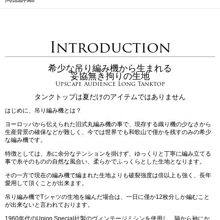
Introduction
希少な吊り編み機から生まれる
妥協無き拘りの生地
Upscape Audience Long Tanktop
タンクトップは夏だけのアイテムではありません
はじめに、吊り編み機とは？
ヨーロッパから伝えられた旧式丸編み機の事で、現存する織り機の少なさから
生産背景の確保などが難しく、今では世界でも和歌山で僅かを残すのみの希少
な編み機です。
特徴としては、糸に余分なテンションを掛けず、ゆっくりと丁寧に編み立てる
事で糸そのものの自然な風合い、柔らかでふっくらとした生地となります。
その一方で現在の編み機で編まれた生地よりも破裂強度は倍以上も強く、長年
愛用して頂くことが出来ます。
吊り編み機でTシャツの生地を編んだ場合は、一日に僅か12枚分しか編むこと
が出来ないと言われております。
1960年代のUnion Special社製のヴィンテージミシンを使用し、脇から袖にか