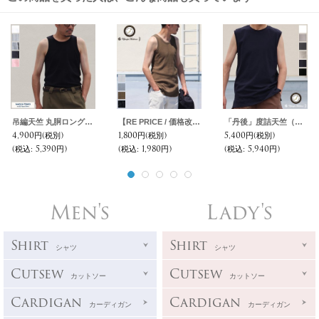
吊編天竺 丸胴ロングタンクトップ【MADE IN TOKYO】『東京製』/ Upscape Audience
【RE PRICE / 価格改定】ランダムワッフル ヘムラウンド ロングタンクトップ【MADE IN JAPAN】『日本製』/ Upscape Audience
「丹後」度詰天竺（6オンス）サイドスリット ノースリーブ Tシャツ【MADE IN JAPAN】『日本製』/ Upscape Audience
4,900円
(税別)
1,800円
(税別)
5,400円
(税別)
(税込
:
5,390円)
(税込
:
1,980円)
(税込
:
5,940円)
Men's
Lady's
Shirt
Shirt
シャツ
シャツ
Cutsew
Cutsew
カットソー
カットソー
Cardigan
Cardigan
カーディガン
カーディガン