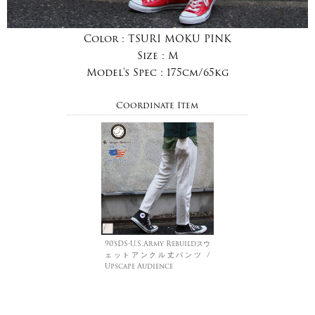
Color :
TSURI MOKU PINK
Size :
M
Model's Spec :
175cm/65kg
Coordinate Item
90’sDS-U.S.Army Rebuildスウ
ェットアンクル丈パンツ /
Upscape Audience