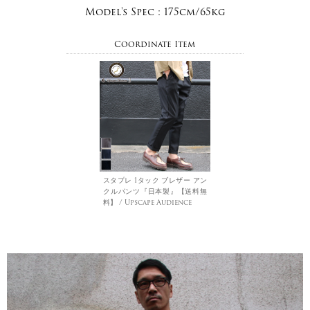
Model's Spec :
175cm/65kg
Coordinate Item
スタプレ 1タック ブレザー アン
クルパンツ『日本製』【送料無
料】 / Upscape Audience