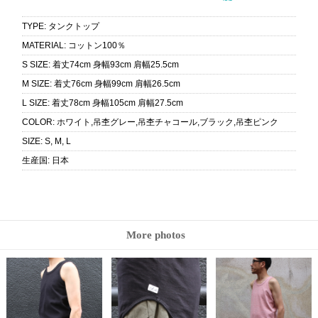
TYPE
:
タンクトップ
MATERIAL
:
コットン100％
S SIZE
:
着丈74cm 身幅93cm 肩幅25.5cm
M SIZE
:
着丈76cm 身幅99cm 肩幅26.5cm
L SIZE
:
着丈78cm 身幅105cm 肩幅27.5cm
COLOR
:
ホワイト,吊杢グレー,吊杢チャコール,ブラック,吊杢ピンク
SIZE
:
S, M, L
生産国
:
日本
More photos