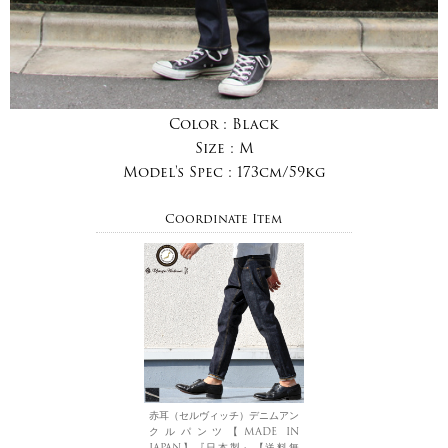
Color :
Black
Size :
M
Model's Spec :
173cm/59kg
Coordinate Item
赤耳（セルヴィッチ）デニムアン
クルパンツ【MADE IN
JAPAN】『日本製』【送料無