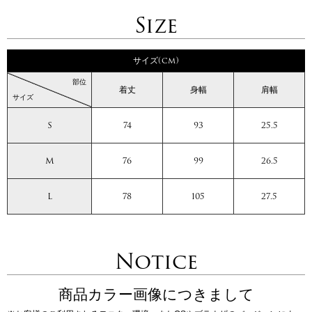
Size
サイズ(cm)
部位
着丈
身幅
肩幅
サイズ
S
74
93
25.5
M
76
99
26.5
L
78
105
27.5
Notice
商品カラー画像につきまして