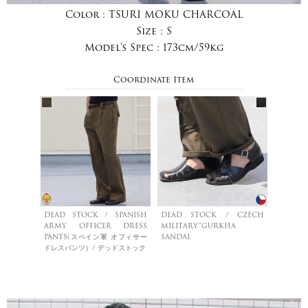
Color :
TSURI MOKU CHARCOAL
Size :
S
Model's Spec :
173cm/59kg
Coordinate Item
DEAD STOCK / SPANISH
DEAD STOCK / CZECH
ARMY OFFICER DRESS
MILITARY”GURKHA
PANTS(スペイン軍 オフィサー
SANDAL
ドレスパンツ）/ デッドストック