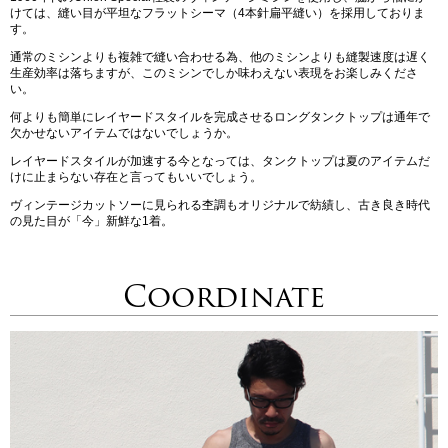
けては、縫い目が平坦なフラットシーマ（4本針扁平縫い）を採用しておりま
す。
通常のミシンよりも複雑で縫い合わせる為、他のミシンよりも縫製速度は遅く
生産効率は落ちますが、このミシンでしか味わえない表現をお楽しみくださ
い。
何よりも簡単にレイヤードスタイルを完成させるロングタンクトップは通年で
欠かせないアイテムではないでしょうか。
レイヤードスタイルが加速する今となっては、タンクトップは夏のアイテムだ
けに止まらない存在と言ってもいいでしょう。
ヴィンテージカットソーに見られる杢調もオリジナルで紡績し、古き良き時代
の見た目が「今」新鮮な1着。
Coordinate