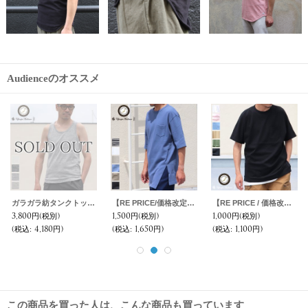
Audienceのオススメ
ガラガラ紡タンクトップ 【MADE IN JAPAN】『日本製』/ Upscape Audience
【RE PRICE/価格改定】Basque 10オンス ( バスク天竺 ) ロングビッグTee『日本製』 Upscape Audience
【RE PRICE / 価格改定】クラシック天竺ロールアップビックTee『日本製』 Upscape Audience
3,800円
(税別)
1,500円
(税別)
1,000円
(税別)
(税込
:
4,180円)
(税込
:
1,650円)
(税込
:
1,100円)
この商品を買った人は、こんな商品も買っています