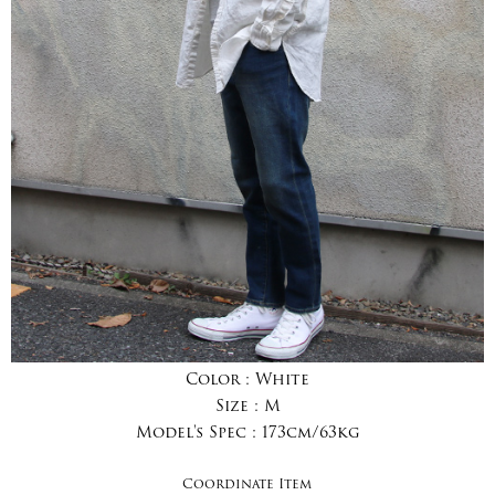
Color :
White
Size :
M
Model's Spec :
173cm/63kg
Coordinate Item