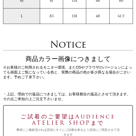
M
81
114
46
60
L
83
118
48
61.5
Notice
商品カラー画像につきまして
※お客様のご利用されるモニター環境、またOSやブラウザのバージョンによっ
ても画面上ご覧になっている色と、実際の商品の色が多少異なる場合がござい
ます。予めご了承下さい。
・上記、理由での返品につきましては、お客様都合の返品とさせて頂きます。
その点ご承知の上ご注文下さいませ。
ご試着のご要望はAudience
ATELIER SHOPまで
事前にご連絡頂ければ店頭にすぐにご試着出来るよう店頭にご用意させて頂
きます