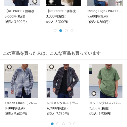
Riding High / WAFFLE TURTLE NECK【MADE IN JAPAN】『日本製』
BSQ度詰天竺 FR MILITARY ラインスウェット【MADE IN JAPAN】『日本製』/ Upscape Audience
VORTEX 8オンス(MVS天竺) FR ARMY ラインスウェット【MADE IN JAPAN】『日本製』/ Upscape Audience
7,600円
(税別)
8,800円
(税別)
7,200円
(税別)
7,
(税込
:
8,360円)
(税込
:
9,680円)
(税込
:
7,920円)
(
この商品を買った人は、こんな商品も買っています
French Linen（フレンチリネン）ルーズFIT バンドカラー 長袖シャツ【MADE IN JAPAN】『日本製』/ Upscape Audience
レジメンタルストライプルーズFITバンドカラー長袖シャツ【MADE IN JAPAN】『日本製』/ Upscape Audience
コットンクロス バンドカラー プルオーバーシャツ『日本製』Upscape Audience
8,800円
(税別)
6,900円
(税別)
7,200円
(税別)
(税込
:
9,680円)
(税込
:
7,590円)
(税込
:
7,920円)