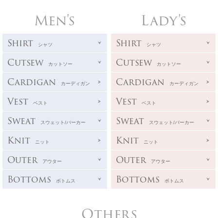
Men's
Lady's
Shirt
Shirt
シャツ
シャツ
Cutsew
Cutsew
カットソー
カットソー
Cardigan
Cardigan
カーディガン
カーディガン
Vest
Vest
ベスト
ベスト
Sweat
Sweat
スウェット/パーカー
スウェット/パーカー
Knit
Knit
ニット
ニット
Outer
Outer
アウター
アウター
Bottoms
Bottoms
ボトムス
ボトムス
Others