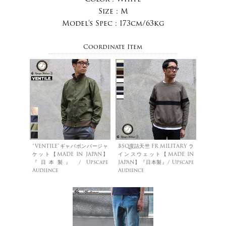
Size :
M
Model's Spec :
173cm/63kg
Coordinate Item
”VENTILE"ギャバボンバージャ
BSQ度詰天竺 FR MILITARY ラ
ケット【MADE IN JAPAN】
インスウェット【MADE IN
『日本製』 / Upscape
JAPAN】『日本製』/ Upscape
Audience
Audience