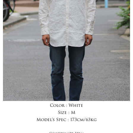
Color :
White
Size :
M
Model's Spec :
173cm/63kg