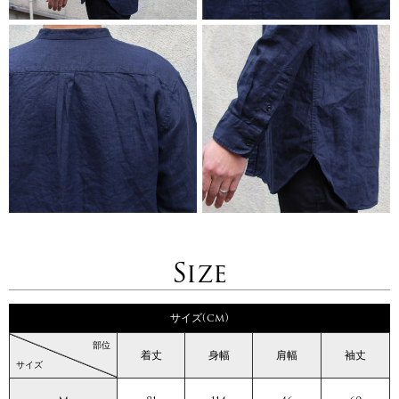
Size
サイズ(cm)
部位
着丈
身幅
肩幅
袖丈
サイズ