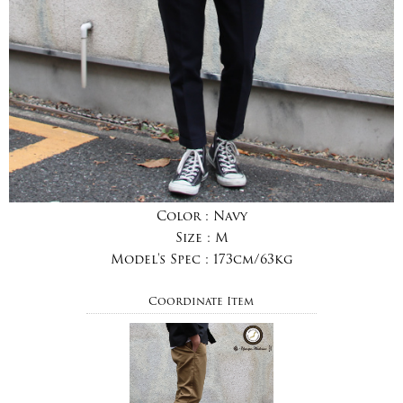
Color :
Navy
Size :
M
Model's Spec :
173cm/63kg
Coordinate Item