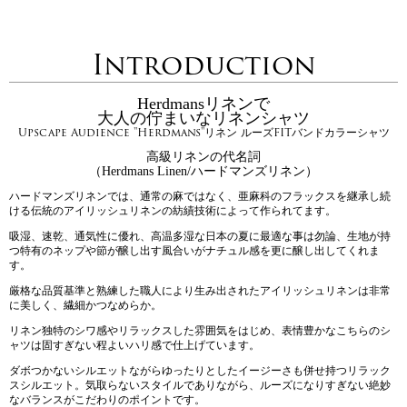
Introduction
Herdmansリネンで
大人の佇まいなリネンシャツ
Upscape Audience "Herdmans"リネン ルーズFITバンドカラーシャツ
高級リネンの代名詞
（Herdmans Linen/ハードマンズリネン）
ハードマンズリネンでは、通常の麻ではなく、亜麻科のフラックスを継承し続
ける伝統のアイリッシュリネンの紡績技術によって作られてます。
吸湿、速乾、通気性に優れ、高温多湿な日本の夏に最適な事は勿論、生地が持
つ特有のネップや節が醸し出す風合いがナチュル感を更に醸し出してくれま
す。
厳格な品質基準と熟練した職人により生み出されたアイリッシュリネンは非常
に美しく、繊細かつなめらか。
リネン独特のシワ感やリラックスした雰囲気をはじめ、表情豊かなこちらのシ
ャツは固すぎない程よいハリ感で仕上げています。
ダボつかないシルエットながらゆったりとしたイージーさも併せ持つリラック
スシルエット。気取らないスタイルでありながら、ルーズになりすぎない絶妙
なバランスがこだわりのポイントです。