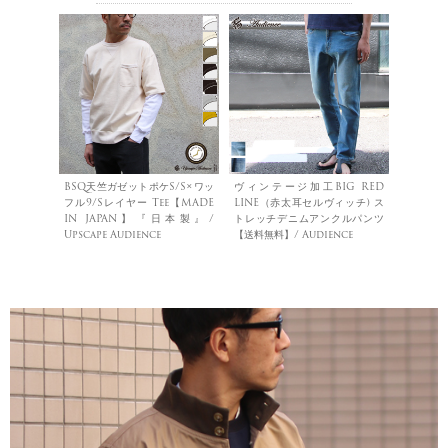
BSQ天竺ガゼットポケS/S×ワッ
ヴィンテージ加工BIG RED
フル9/Sレイヤー Tee【MADE
LINE（赤太耳セルヴィッチ) ス
IN JAPAN】『日本製』/
トレッチデニムアンクルパンツ
Upscape Audience
【送料無料】/ Audience