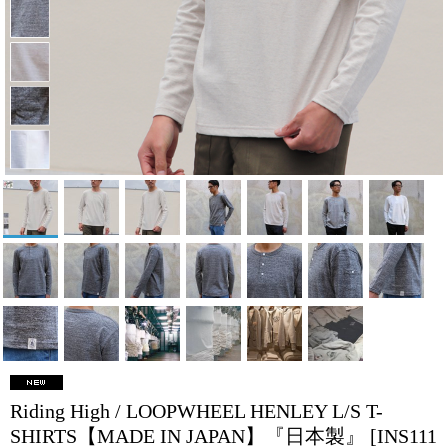
Riding High / LOOPWHEEL HENLEY L/S T-
SHIRTS【MADE IN JAPAN】『日本製』
[INS111