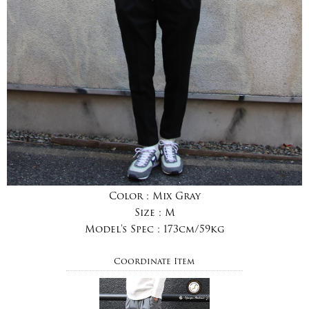
Color :
Mix Gray
Size :
M
Model's Spec :
173cm/59kg
Coordinate Item