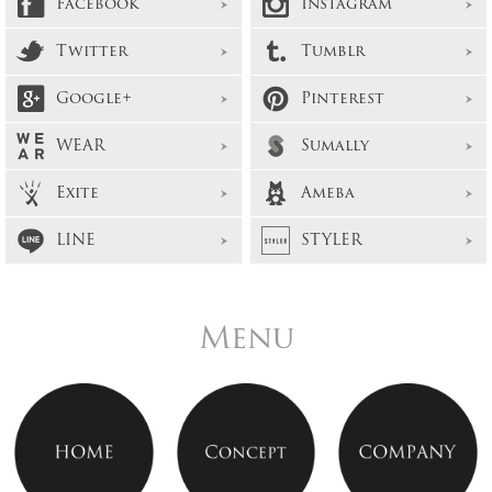
Facebook
Instagram
Twitter
Tumblr
Google+
Pinterest
WEAR
Sumally
Exite
Ameba
LINE
STYLER
Menu