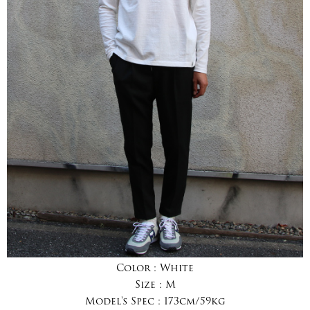
Color :
White
Size :
M
Model's Spec :
173cm/59kg