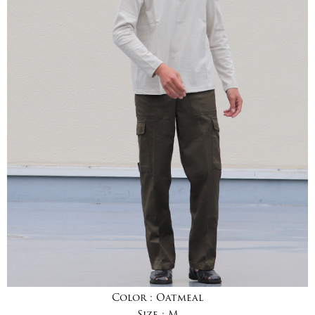
Color :
Oatmeal
Size :
M