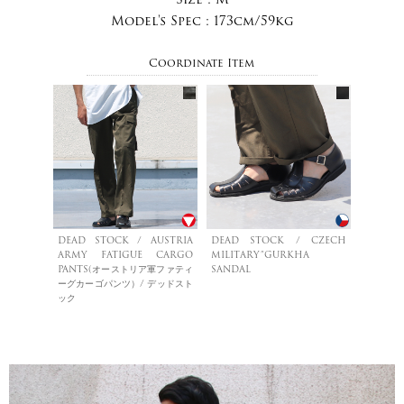
Model's Spec :
173cm/59kg
Coordinate Item
DEAD STOCK / AUSTRIA
DEAD STOCK / CZECH
ARMY FATIGUE CARGO
MILITARY”GURKHA
PANTS(オーストリア軍ファティ
SANDAL
ーグカーゴパンツ）/ デッドスト
ック