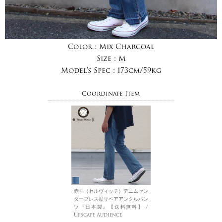
Color :
Mix Charcoal
Size :
M
Model's Spec :
173cm/59kg
Coordinate Item
赤耳（セルヴィッチ）デニムセン
タープレス裾リペアアンクルパン
ツ『日本製』【送料無料】 /
Upscape Audience