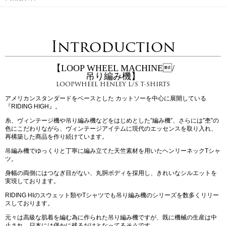
Introduction
【LOOP WHEEL MACHINE/
吊り編み機】
LOOPWHEEL HENLEY L/S T-SHIRTS
アメリカンスタンダードをベースとした カットソーを中心に展開している
『RIDING HIGH』。
糸、ヴィンテージ機や吊り編み機などをはじめとした”編み機”、さらには”杢”の
色にこだわりながら、ヴィンテージアイテムに現代のエッセンスを取り入れ、
再構築した商品を作り続けています。
吊編み機でゆっくりと丁寧に編み立てた天竺素材を用いたヘンリーネックTシャ
ツ。
身幅の両側にはつなぎ目がない、丸胴ボディを採用し、きれいなシルエットを
実現しております。
RIDING HIのスウェット類やTシャツでも吊り編み機のシリーズを数多くリリー
スしております。
元々は高級な肌着を編む為に作られた吊り編み機ですが、既に機械の生産は中
止され、日本には僅かに残るだけとなってるそうです。