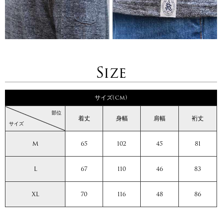
Size
サイズ(cm)
部位
着丈
身幅
肩幅
裄丈
サイズ
M
65
102
45
81
L
67
110
46
83
XL
70
116
48
86