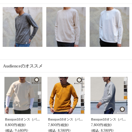
Audienceのオススメ
BSQ天竺スプリットスリーブ9/S Tee【MADE IN JAPAN】『日本製』/ Upscape Audience
吊り編み天竺オーバーラップC/N グラスポケ付き L/S Tee【MADE IN TOKYO】『東京製』/ Upscape Audience
吊り編み天竺V/ネック L/S Tee【MADE IN TOKYO】『東京製』/ Upscape Audience
7,800円
(税別)
6,900円
(税別)
6,900円
(税別)
(税込
:
8,580円)
(税込
:
7,590円)
(税込
:
7,590円)