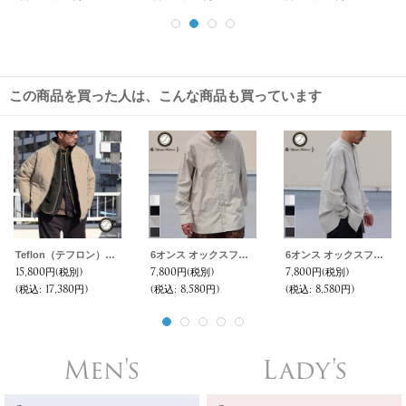
この商品を買った人は、こんな商品も買っています
Teflon（テフロン）ウェーブキルト ルーズFIT スタンドコート【MADE IN JAPAN】『日本製』【送料無料】 / Upscape Audience
6オンス オックスフォード ボタンダウン 長袖 ボクシーシャツ【MADE IN JAPAN】『日本製』/ Upscape Audience
6オンス オックスフォード バンドカラー L/S ボクシーシャツ【MADE IN JAPAN】『日本製』/ Upscape Audience
15,800円
(税別)
7,800円
(税別)
7,800円
(税別)
(税込
:
17,380円)
(税込
:
8,580円)
(税込
:
8,580円)
Men's
Lady's