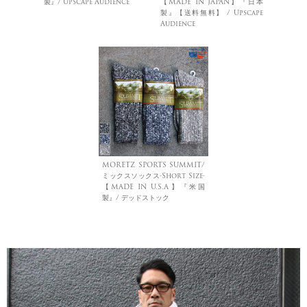
製』/ Upscape Audience
【MADE IN JAPAN】『日本
製』【送料無料】 / Upscape
Audience
MORETZ SPORTS SUMMIT/
ミックスソックス-Short Size-
【MADE IN U.S.A】『米国
製』/ デッドストック