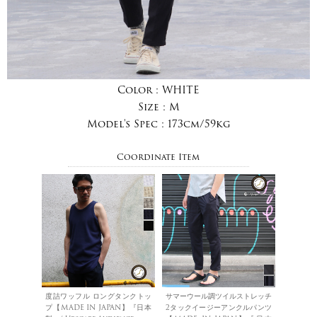
Color :
WHITE
Size :
M
Model's Spec :
173cm/59kg
Coordinate Item
度詰ワッフル ロングタンクトッ
サマーウール調ツイルストレッチ
プ【MADE IN JAPAN】『日本
2タックイージーアンクルパンツ