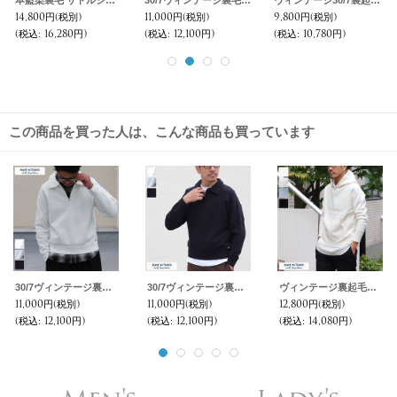
3,000円
(税別)
6,800円
(税別)
3,000円
(税別)
(税込
:
3,300円)
(税込
:
7,480円)
(税込
:
3,300円)
この商品を買った人は、こんな商品も買っています
30/7ヴィンテージ裏毛 ハーフZIP スウェット【MADE IN TOKYO】『東京製』/ Upscape Audience
30/7ヴィンテージ裏毛 ハーフZIP スウェット【MADE IN TOKYO】『東京製』/ Upscape Audience
ヴィンテージ裏起毛プルオーバーフードL/Sスウェット【MADE IN TOKYO】『東京製』/ Upscape Audience
11,000円
(税別)
11,000円
(税別)
12,800円
(税別)
(税込
:
12,100円)
(税込
:
12,100円)
(税込
:
14,080円)