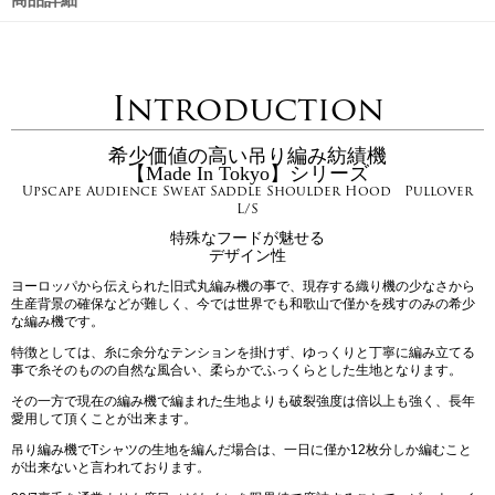
Introduction
希少価値の高い吊り編み紡績機
【Made In Tokyo】シリーズ
Upscape Audience Sweat Saddle Shoulder Hood Pullover
L/S
特殊なフードが魅せる
デザイン性
ヨーロッパから伝えられた旧式丸編み機の事で、現存する織り機の少なさから
生産背景の確保などが難しく、今では世界でも和歌山で僅かを残すのみの希少
な編み機です。
特徴としては、糸に余分なテンションを掛けず、ゆっくりと丁寧に編み立てる
事で糸そのものの自然な風合い、柔らかでふっくらとした生地となります。
その一方で現在の編み機で編まれた生地よりも破裂強度は倍以上も強く、長年
愛用して頂くことが出来ます。
吊り編み機でTシャツの生地を編んだ場合は、一日に僅か12枚分しか編むこと
が出来ないと言われております。