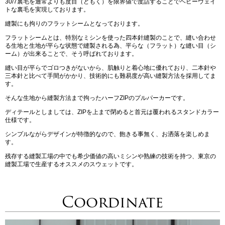
30/7裏毛を通常よりも度目（どもく）を限界値で度詰することでヘビーウェイ
トな裏毛を実現しております。
縫製にも拘りのフラットシームとなっております。
フラットシームとは、特別なミシンを使った四本針縫製のことで、縫い合わせ
る生地と生地が平らな状態で縫製される為、平らな（フラット）な縫い目（シ
ーム）が出来ることで、そう呼ばれております。
縫い目が平らでゴロつきがないから、肌触りと着心地に優れており、二本針や
三本針と比べて手間がかかり、技術的にも難易度が高い縫製方法を採用してま
す。
そんな生地から縫製方法まで拘ったハーフZIPのプルパーカーです。
ディテールとしましては、ZIPを上まで閉めると首元は覆われるスタンドカラー
仕様です。
シンプルながらデザインが特徴的なので、飽きる事無く、お洒落を楽しめま
す。
残存する縫製工場の中でも希少価値の高いミシンや熟練の技術を持つ、東京の
縫製工場で生産するオススメのスウェットです。
Coordinate