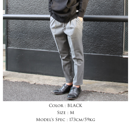
Color :
BLACK
Size :
M
Model's Spec :
173cm/59kg