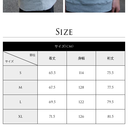
Size
サイズ(cm)
部位
着丈
身幅
裄丈
サイズ
S
65.5
114
75.5
M
67.5
128
77.5
L
69.5
122
79.5
XL
71.5
126
81.5