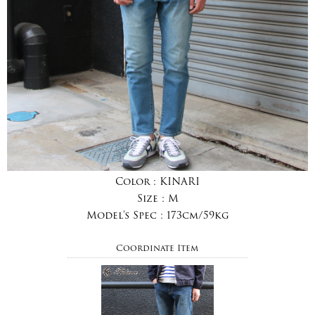
Color :
KINARI
Size :
M
Model's Spec :
173cm/59kg
Coordinate Item