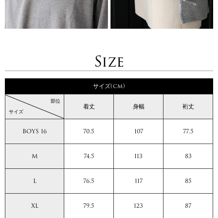
Size
サイズ(cm)
部位
着丈
身幅
裄丈
サイズ
BOYS 16
70.5
107
77.5
M
74.5
113
83
L
76.5
117
85
XL
79.5
123
87