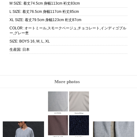
M SIZE
:
着丈74.5cm 身幅113cm 裄丈83cm
L SIZE
:
着丈76.5cm 身幅117cm 裄丈85cm
XL SIZE
:
着丈79.5cm 身幅123cm 裄丈87cm
COLOR
:
オートミール,スモークベージュ,チョコレート,インディゴブル
ー,グレー杢
SIZE
:
BOYS 16, M, L, XL
生産国
:
日本
More photos