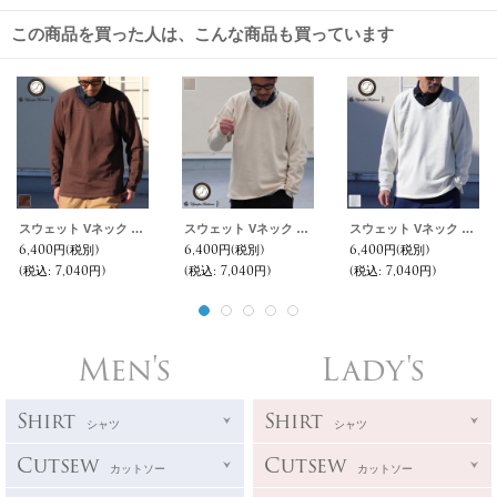
この商品を買った人は、こんな商品も買っています
スウェット Vネック フットボール L/S 【MADE IN JAPAN】『日本製』/ Upscape Audience
スウェット Vネック フットボール L/S 【MADE IN JAPAN】『日本製』/ Upscape Audience
スウェット Vネック フットボール L/S 【MADE IN JAPAN】『日本製』/ Upscape Audience
6,400円
(税別)
6,400円
(税別)
6,400円
(税別)
(税込
:
7,040円)
(税込
:
7,040円)
(税込
:
7,040円)
Men's
Lady's
Shirt
Shirt
シャツ
シャツ
Cutsew
Cutsew
カットソー
カットソー