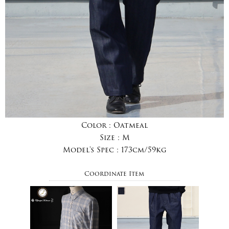
Color :
Oatmeal
Size :
M
Model's Spec :
173cm/59kg
Coordinate Item