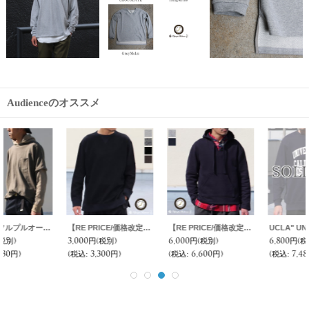
Audienceのオススメ
UCLA" UNIVERSITY OF CALIFORNIA LOS ANGELES"C/N L/S スウェット / Audience
ヘビーウェイト裏毛サドルショルダークルーネックスウェット【MADE IN JAPAN】『日本製』 / Upscape Audience
ひょうたんキルトガゼットクルーネックスウェット【MADE IN JAPAN】『日本製 / Upscape Audience
6,800円
(税別)
7,800円
(税別)
9,800円
(税別)
(税込
:
7,480円)
(税込
:
8,580円)
(税込
:
10,780円)