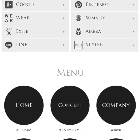
Google+
Pinterest
WEAR
Sumally
Exite
Ameba
LINE
STYLER
Menu