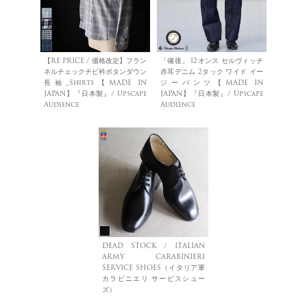
【RE PRICE / 価格改定】フラン
「備後」 12オンス セルヴィッチ
ネルチェックチビ衿ボタンダウン
赤耳デニム 2タック ワイド イー
長袖_Shirts【MADE IN
ジーパンツ【MADE IN
JAPAN】『日本製』/ Upscape
JAPAN】『日本製』/ Upscape
Audience
Audience
DEAD STOCK / ITALIAN
ARMY CARABINIERI
SERVICE SHOES（イタリア軍
カラビニエリ サービスシュー
ズ）