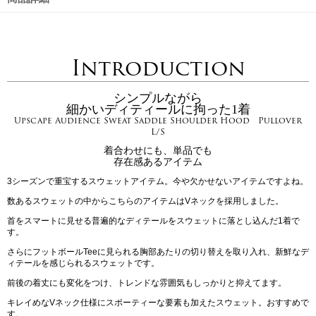
Introduction
シンプルながら
細かいディティールに拘った1着
Upscape Audience Sweat Saddle Shoulder Hood Pullover
L/S
着合わせにも、単品でも
存在感あるアイテム
3シーズンで重宝するスウェットアイテム。今や欠かせないアイテムですよね。
数あるスウェットの中からこちらのアイテムはVネックを採用しました。
首をスマートに見せる普遍的なディテールをスウェットに落とし込んだ1着で
す。
さらにフットボールTeeに見られる胸部あたりの切り替えを取り入れ、新鮮なデ
ィテールを感じられるスウェットです。
前後の着丈にも変化をつけ、トレンドな雰囲気もしっかりと抑えてます。
キレイめなVネック仕様にスポーティーな要素も加えたスウェット。おすすめで
す。