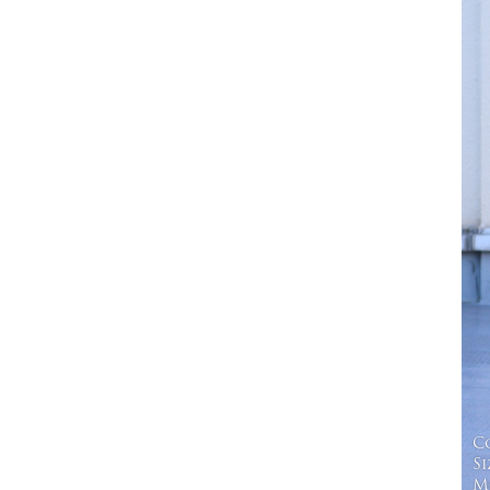
C
Si
Mo