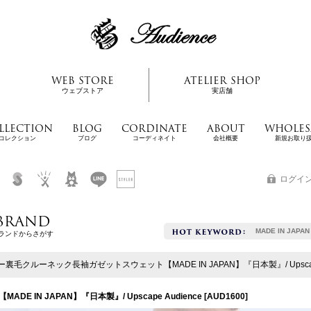
WEB STORE
ATELIER SHOP
ウェブストア
実店舗
LLECTION
BLOG
CORDINATE
ABOUT
WHOLES
コレクション
ブログ
コーディネイト
会社概要
新規お取り
ログイ
BRAND
MADE IN JAPAN
ランドからさがす
裏毛クルーネック長袖ガゼットスウェット【MADE IN JAPAN】『日本製』/ Upscape 
IN JAPAN】『日本製』/ Upscape Audience
[
AUD1600
]