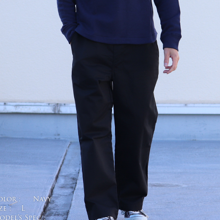
olor :
Navy
ze :
L
del's Spec :