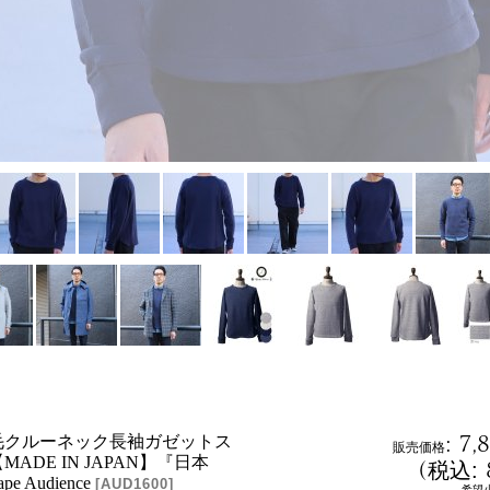
:
7,
毛クルーネック長袖ガゼットス
販売価格
ADE IN JAPAN】『日本
(
税込
:
pe Audience
[
AUD1600
]
希望