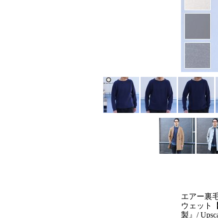
エアー裏
ウェット【M
製』/ Upsca