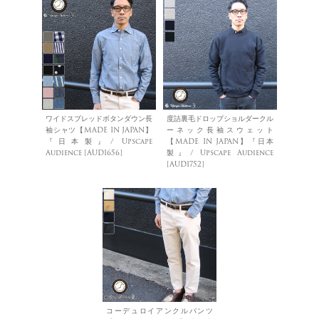
ワイドスプレッドボタンダウン長
度詰裏毛ドロップショルダークル
袖シャツ【MADE IN JAPAN】
ーネック長袖スウェット
『日本製』/ Upscape
【MADE IN JAPAN】『日本
Audience [AUD1656]
製』/ Upscape Audience
[AUD1752]
コーデュロイアンクルパンツ