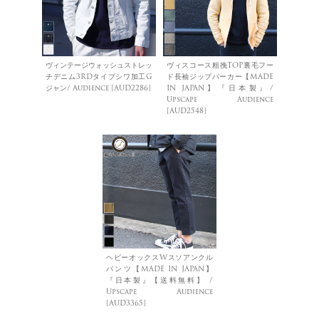
ヴィンテージウォッシュストレッ
ヴィスコース粗挽TOP裏毛フー
チデニム3RDタイプシワ加工G
ド長袖ジップパーカー【MADE
ジャン/ Audience [AUD2286]
IN JAPAN】『日本製』/
Upscape Audience
[AUD2548]
ヘビーオックスWスソアンクル
パンツ【MADE IN JAPAN】
『日本製』【送料無料】 /
Upscape Audience
[AUD3365]