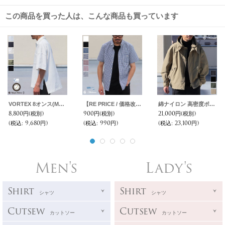
この商品を買った人は、こんな商品も買っています
VORTEX 8オンス(MVS天竺) サイドスリット ボクシーAラインポロシャツ【MADE IN JAPAN】『日本製』/ Upscape Audience
【RE PRICE / 価格改定】Coolmax（クールマックス）ボタンダウンワイドスプレッドカラー半袖シャツ / Audience
綿ナイロン 高密度ポプリン 脱着フード付き M-65 ショート モッズコート【送料無料】 / Audience
8,800円
(税別)
900円
(税別)
21,000円
(税別)
(税込
:
9,680円)
(税込
:
990円)
(税込
:
23,100円)
Men's
Lady's
Shirt
Shirt
シャツ
シャツ
Cutsew
Cutsew
カットソー
カットソー