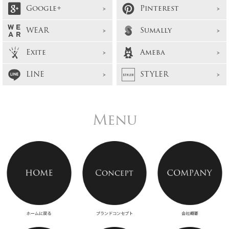
Google+
Pinterest
WEAR
Sumally
Exite
Ameba
LINE
STYLER
Menu