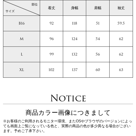
部位
着丈
身幅
肩幅
袖丈
サイズ
B16
92
118
51
59.5
M
96
124
54
62
L
99
132
56
62
XL
102
137
60
63
Notice
商品カラー画像につきまして
※お客様のご利用されるモニター環境、またOSやブラウザのバージョンによっ
ても画面上ご覧になっている色と、実際の商品の色が多少異なる場合がござい
ます。予めご了承下さい。