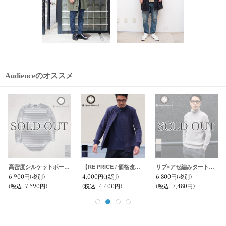
Audienceのオススメ
【RE PRICE/価格改定】サマーウール調ツイルストレッチ2タックイージーアンクルパンツ【MADE IN JAPAN】『日本製』/ Upscape Audience
【RE PRICE/価格改定】麻混デニムワイド2タックアンクルパンツ【MADE IN JAPAN】『日本製』 / Upscape Audience
BSQ天竺Vネックロングカーディガンコート【MADE IN JAPAN】『日本製』/ Upscape Audience
6,900円
(税別)
6,800円
(税別)
9,800円
(税別)
(税込
:
7,590円)
(税込
:
7,480円)
(税込
:
10,780円)