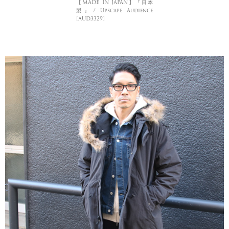
【MADE IN JAPAN】『日本
製』/ Upscape Audience
[AUD3329]