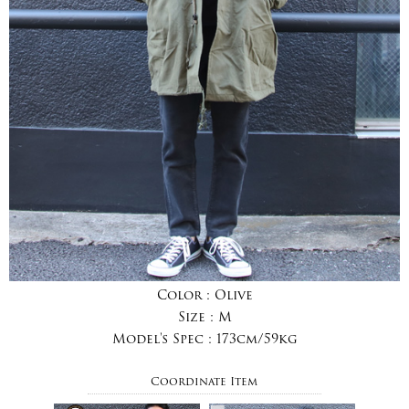
Color :
Olive
Size :
M
Model's Spec :
173cm/59kg
Coordinate Item