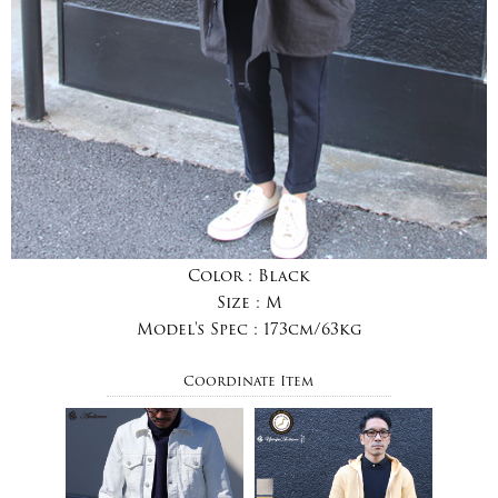
Color :
Black
Size :
M
Model's Spec :
173cm/63kg
Coordinate Item