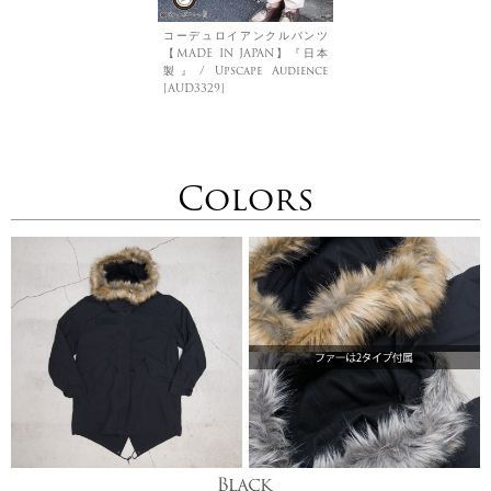
コーデュロイアンクルパンツ
【MADE IN JAPAN】『日本
製』/ Upscape Audience
[AUD3329]
Colors