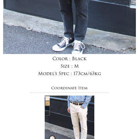
Color :
Black
Size :
M
Model's Spec :
173cm/63kg
Coordinate Item