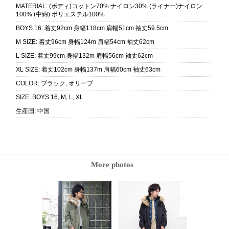
MATERIAL
:
(ボディ)コットン70% ナイロン30% (ライナー)ナイロン
100% (中綿) ポリエステル100%
BOYS 16
:
着丈92cm 身幅118cm 肩幅51cm 袖丈59.5cm
M SIZE
:
着丈96cm 身幅124m 肩幅54cm 袖丈62cm
L SIZE
:
着丈99cm 身幅132m 肩幅56cm 袖丈62cm
XL SIZE
:
着丈102cm 身幅137m 肩幅60cm 袖丈63cm
COLOR
:
ブラック, オリーブ
SIZE
:
BOYS 16, M, L, XL
生産国
:
中国
More photos