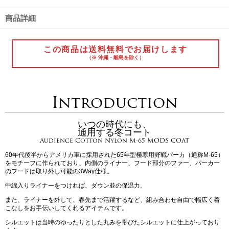
商品詳細
この商品は送料無料でお届けします
（※ 沖縄・離島を除く）
Introduction
いつの時代にも、
通用する冬コート
Audience Cotton Nylon M-65 MODS COAT
60年代後半からアメリカ軍に採用された65年型極寒用野戦パーカ（通称M-65）
をモチーフに作られており、内側のライナー、フード部分のファー、パーカー
のフードは取り外し可能の3Way仕様。
中綿入りライナーをつければ、ダウン並の保温力。
また、ライナーを外して、春先まで活躍するなど、組み合わせ自由で幅広く着
こなしをお手伝いしてくれるアイテムです。
シルエットは当時のゆったりとした丸みを帯びたシルエットに仕上がっており