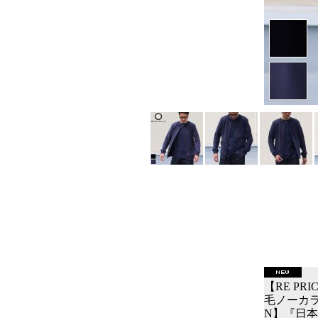
【RE PR
毛ノーカラー
N】『日本製』/