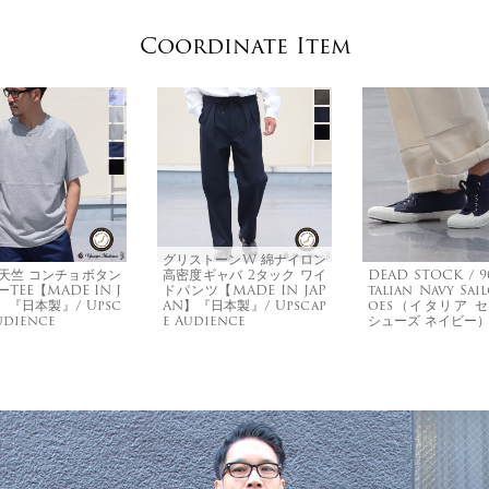
Coordinate Item
グリストーンW 綿ナイロン
天竺 コンチョボタン
高密度ギャバ 2タック ワイ
DEAD STOCK / 90
TEE【MADE IN J
ドパンツ【MADE IN JAP
talian Navy Sai
】『日本製』/ Upsc
AN】『日本製』/ Upscap
oes（イタリア 
udience
e Audience
シューズ ネイビー