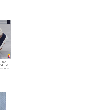
-00s I
lor Sh
セーラー
）