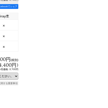
acebookでシェア
Gray杢
×
×
×
000円
(税別)
4,400円
)
8,900円
小売価格
:
に関する重要事項