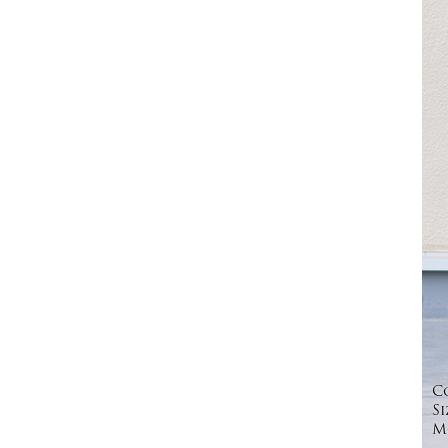
C
Si
Mo