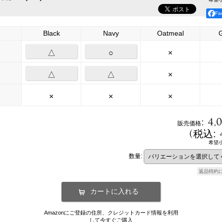
F
Black
Navy
Oatmeal
△
○
×
△
△
×
×
×
×
:
4,
販売価格
(
税込
:
希望
数量
:
返品特約
Amazonにご登録の住所、クレジットカード情報を利用
して今すぐご購入