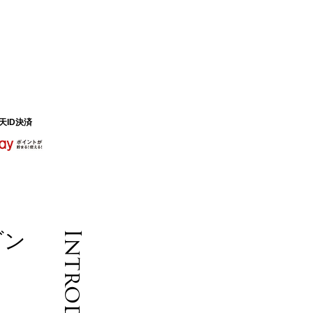
天ID決済
ゾン