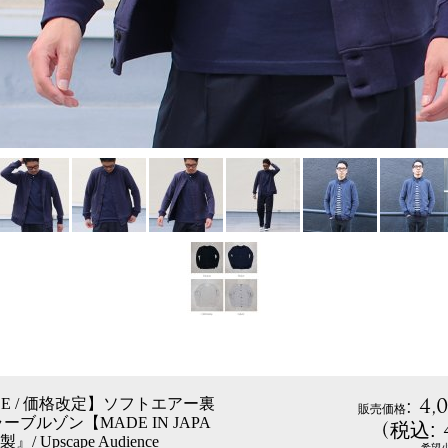
:
4,
ICE / 価格改定】ソフトエアー裏
販売価格
ブルゾン【MADE IN JAPA
(
税込
:
 Upscape Audience
希望