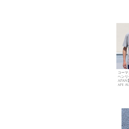
コーマ
ヘンリー
APAN
ape A