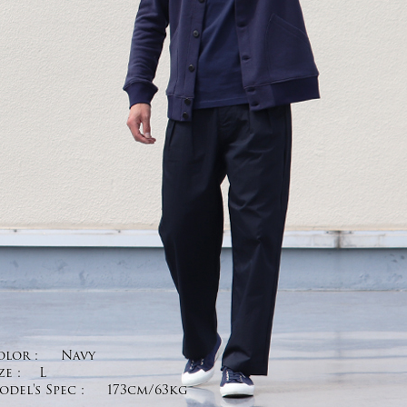
olor :
Navy
ze :
L
del's Spec :
173cm/63kg