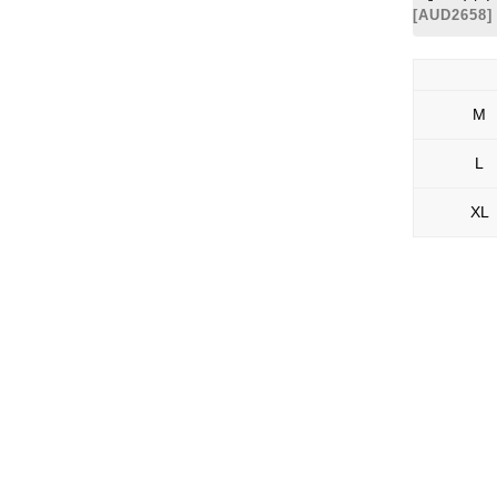
[
AUD2658
]
M
L
XL