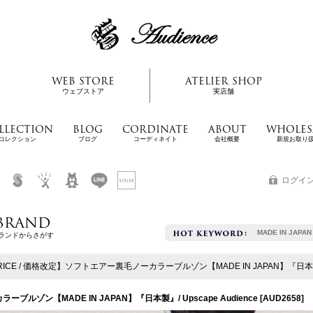
WEB STORE
ATELIER SHOP
ウェブストア
実店舗
LLECTION
BLOG
CORDINATE
ABOUT
WHOLES
コレクション
ブログ
コーディネイト
会社概要
新規お取り
ログイ
BRAND
MADE IN JAPAN
ランドからさがす
RICE / 価格改定】ソフトエアー裏毛ノーカラーブルゾン【MADE IN JAPAN】『日本製』/ 
ブルゾン【MADE IN JAPAN】『日本製』/ Upscape Audience
[
AUD2658
]