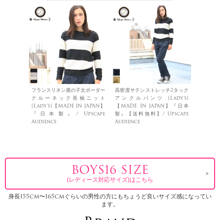
フランスリネン鹿の子太ボーダー
高密度サテンストレッチ2タック
クルーネック長袖ニット
アンクルパンツ [Lady's]
[Lady's]【MADE IN JAPAN】
【MADE IN JAPAN】『日本
『日本製』/ Upscape
製』【送料無料】/ Upscape
Audience
Audience
BOYS16 SIZE
(レディース対応サイズ)はこちら
身長155cm〜165cmぐらいの男性の方にもちょうど良いサイズ感になってい
ます。