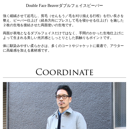
Double Face
Beaver
ダブルフェイスビーバー
強く縮絨させて起毛し、剪毛（せんもう／毛を刈り揃える行程）を行い長さを
整え、ビーバー仕上げ（経糸方向にプレスして毛を寝かせる仕上げ）を施した
２枚の生地を接結させた両面使いの生地です。
両面が表地となるダブルフェイスだけではなく、手間のかかった生地仕上げに
よって生まれる美しい光沢感としっとりとした肌触りもポイントです。
体に馴染みやすい柔らかさは、多くのコートやジャケットに最適で、アウター
に高級感を加える素材感です。
Coordinate