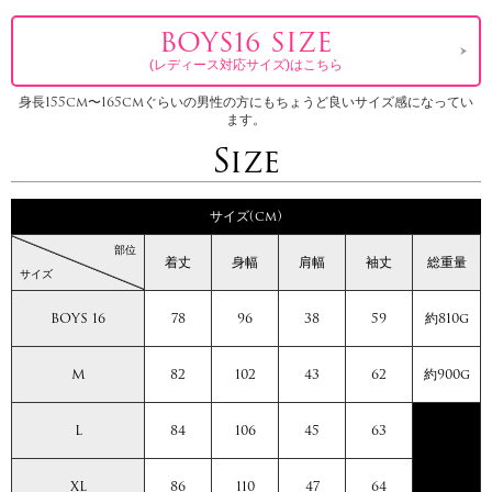
BOYS16 SIZE
(レディース対応サイズ)はこちら
身長155cm〜165cmぐらいの男性の方にもちょうど良いサイズ感になってい
ます。
Size
サイズ(cm)
部位
着丈
身幅
肩幅
袖丈
総重量
サイズ
BOYS 16
78
96
38
59
約810g
M
82
102
43
62
約900g
L
84
106
45
63
XL
86
110
47
64