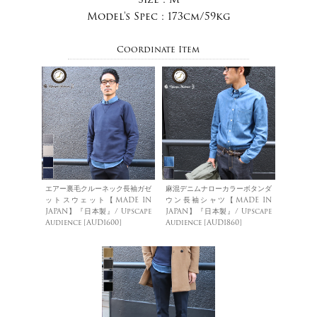
Model's Spec :
173cm/59kg
Coordinate Item
エアー裏毛クルーネック長袖ガゼ
麻混デニムナローカラーボタンダ
ットスウェット【MADE IN
ウン長袖シャツ【MADE IN
JAPAN】『日本製』/ Upscape
JAPAN】『日本製』/ Upscape
Audience [AUD1600]
Audience [AUD1860]