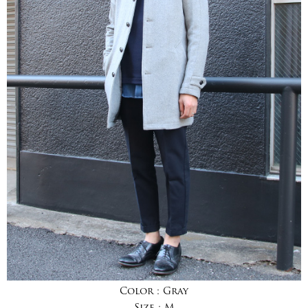
Color :
Gray
Size :
M