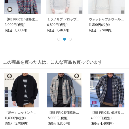
【RE PRICE/価格改定】麻混デニムワイド2タックアンクルパンツ【MADE IN JAPAN】『日本製』 / Upscape Audience
ヘビーオックスノーカラーフィールドジャケット【MADE IN JAPAN】『日本製』/ Upscape Audience
【RE PRICE / 価格改定】馬布2ボタンテーラードジャケット【MADE IN JAPAN】『日本製』 / Upscape Audience
6,800円
(税別)
10,800円
(税別)
6,900円
(税別)
(税込
:
7,480円)
(税込
:
11,880円)
(税込
:
7,590円)
この商品を買った人は、こんな商品も買っています
「尾州」コットンキルト くるみボタン 3XL カーディガン【MADE IN JAPAN】『日本製』【送料無料】 / Upscape Audience
【RE PRICE/価格改定】ギャバジンストレッチ チェック柄 ドリズラーJKT『日本製』 / Upscape Audience
【RE PRICE / 価格改定】TRタータンチェックダブルジップコンチョボタンシャツジャケット / GUN HO × Audience
11,800円
(税別)
8,000円
(税別)
4,000円
(税別)
(税込
:
12,980円)
(税込
:
8,800円)
(税込
:
4,400円)