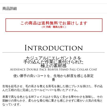
商品詳細
この商品は送料無料でお届けします
（※ 沖縄・離島を除く）
Introduction
カジュアルにエレガントさを
手の込んだ作業に裏付けられた
極上の素材感
Audience Double Face Beaver Stand Fall Collar Coat
使い勝手の良いコートを、生地から鮮度を感じる新定
番
生地を起毛させ、毛の長さを整える剪毛を施した後にプレスを掛けた、手の込
んだ工程の元に完成したウールビーバーを用いたアイテム。
表裏で異なる色となるWフェイスはさり気なく見せる華やかさを加味し、その
肌触りの滑らかさ、柔らかな着心地に重さも感じさせずに暖かい人気の生地と
なっています。