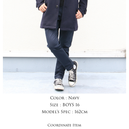
Color :
Navy
Size :
BOYS 16
Model's Spec :
162cm
Coordinate Item