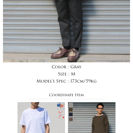
Color :
Gray
Size :
M
Model's Spec :
173cm/59kg
Coordinate Item