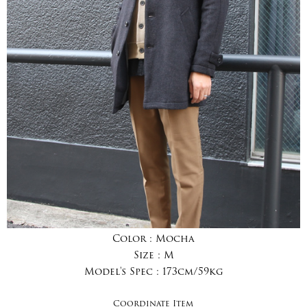
Color :
Mocha
Size :
M
Model's Spec :
173cm/59kg
Coordinate Item