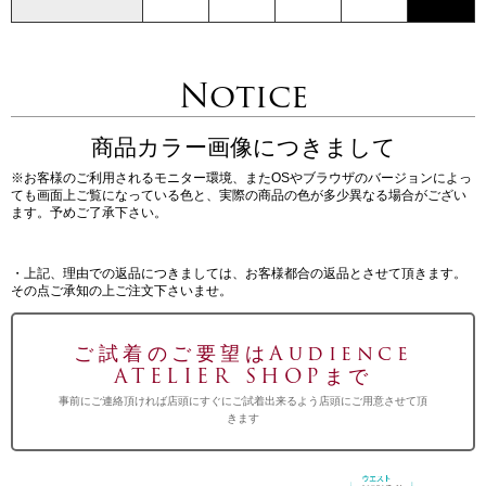
Notice
商品カラー画像につきまして
※お客様のご利用されるモニター環境、またOSやブラウザのバージョンによっ
ても画面上ご覧になっている色と、実際の商品の色が多少異なる場合がござい
ます。予めご了承下さい。
・上記、理由での返品につきましては、お客様都合の返品とさせて頂きます。
その点ご承知の上ご注文下さいませ。
ご試着のご要望はAudience
ATELIER SHOPまで
事前にご連絡頂ければ店頭にすぐにご試着出来るよう店頭にご用意させて頂
きます