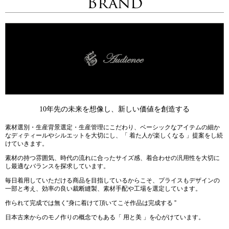
Brand
10年先の未来を想像し、新しい価値を創造する
素材選別・生産背景選定・生産管理にこだわり、ベーシックなアイテムの細か
なディティールやシルエットを大切にし、「 着た人が楽しくなる 」提案をし続
けていきます。
素材の持つ雰囲気、時代の流れに合ったサイズ感、着合わせの汎用性を大切に
し最適なバランスを探求しています。
毎日着用していただける商品を目指しているからこそ、プライスもデザインの
一部と考え、効率の良い裁断縫製、素材手配や工場を選定しています。
作られて完成では無く“身に着けて頂いてこそ作品は完成する ”
日本古来からのモノ作りの概念でもある「 用と美 」を心がけています。