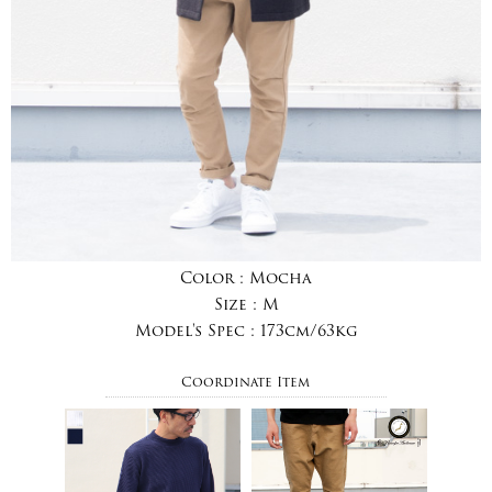
Color :
Mocha
Size :
M
Model's Spec :
173cm/63kg
Coordinate Item