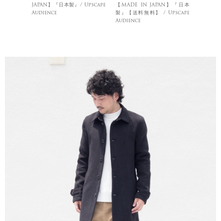
JAPAN】『日本製』/ Upscape
【MADE IN JAPAN】『日本
Audience
製』【送料無料】 / Upscape
Audience