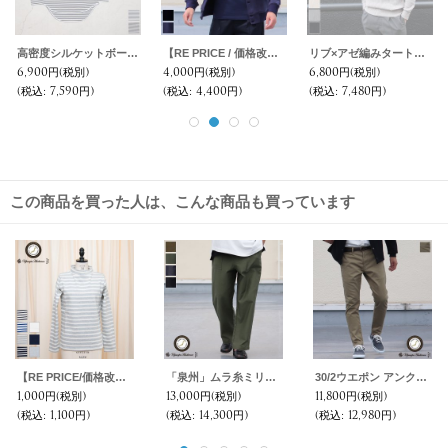
高密度シルケットボーダーロング丈長袖Tシャツ【MADE IN JAPAN】『日本製』/ Upscape Audience
【RE PRICE / 価格改定】ソフトエアー裏毛ノーカラーブルゾン【MADE IN JAPAN】『日本製』/ Upscape Audience
リブ×アゼ編みタートルネックコットンニット【MADE IN JAPAN】『日本製』/ Upscape Audience
6,900円
(税別)
4,000円
(税別)
6,800円
(税別)
(税込
:
7,590円)
(税込
:
4,400円)
(税込
:
7,480円)
この商品を買った人は、こんな商品も買っています
【RE PRICE/価格改定】Basque10オンス（バスク天竺） ボトルネック長袖カットソー [Lady's] ]【MADE IN JAPAN】『日本製』 / Upscape Audience
「泉州」ムラ糸ミリタリーバックサテン US ARMY イージーベイカーパンツ【MADE IN JAPAN】『日本製』【送料無料】/ Upscape Audience
30/2ウエポン アンクルパンツ【MADE IN JAPAN】『日本製』【送料無料】 / Upscape Audience
1,000円
(税別)
13,000円
(税別)
11,800円
(税別)
(税込
:
1,100円)
(税込
:
14,300円)
(税込
:
12,980円)