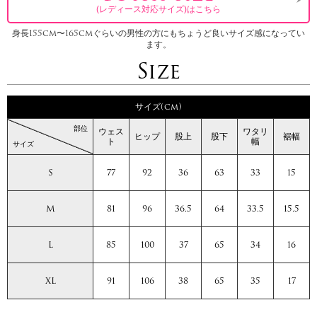
(レディース対応サイズ)はこちら
身長155cm〜165cmぐらいの男性の方にもちょうど良いサイズ感になってい
ます。
Size
サイズ(cm)
部位
ウェス
ワタリ
ヒップ
股上
股下
裾幅
ト
幅
サイズ
S
77
92
36
63
33
15
M
81
96
36.5
64
33.5
15.5
L
85
100
37
65
34
16
XL
91
106
38
65
35
17