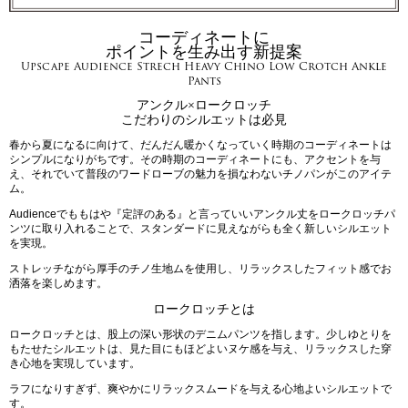
コーディネートに
ポイントを生み出す新提案
Upscape Audience Strech Heavy Chino Low Crotch Ankle
Pants
アンクル×ロークロッチ
こだわりのシルエットは必見
春から夏になるに向けて、だんだん暖かくなっていく時期のコーディネートは
シンプルになりがちです。その時期のコーディネートにも、アクセントを与
え、それでいて普段のワードローブの魅力を損なわないチノパンがこのアイテ
ム。
Audienceでももはや『定評のある』と言っていいアンクル丈をロークロッチパ
ンツに取り入れることで、スタンダードに見えながらも全く新しいシルエット
を実現。
ストレッチながら厚手のチノ生地ムを使用し、リラックスしたフィット感でお
洒落を楽しめます。
ロークロッチとは
ロークロッチとは、股上の深い形状のデニムパンツを指します。少しゆとりを
もたせたシルエットは、見た目にもほどよいヌケ感を与え、リラックスした穿
き心地を実現しています。
ラフになりすぎず、爽やかにリラックスムードを与える心地よいシルエットで
す。