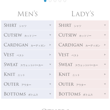
Men's
Lady's
Shirt
Shirt
シャツ
シャツ
Cutsew
Cutsew
カットソー
カットソー
Cardigan
Cardigan
カーディガン
カーディガン
Vest
Vest
ベスト
ベスト
Sweat
Sweat
スウェット/パーカー
スウェット/パーカー
Knit
Knit
ニット
ニット
Outer
Outer
アウター
アウター
Bottoms
Bottoms
ボトムス
ボトムス