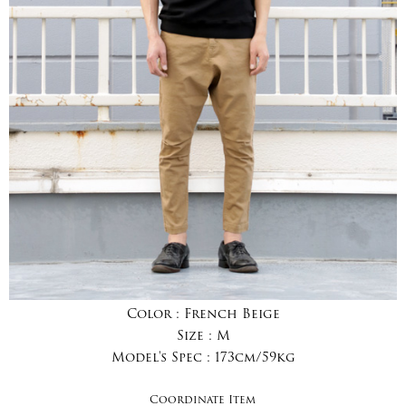
Color :
French Beige
Size :
M
Model's Spec :
173cm/59kg
Coordinate Item