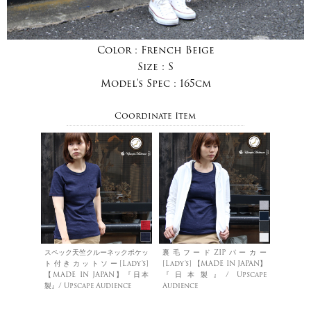
Color :
French Beige
Size :
S
Model's Spec :
165cm
Coordinate Item
スペック天竺クルーネックポケッ
裏毛フードZIPパーカー
ト付きカットソー[Lady's]
[Lady's] 【MADE IN JAPAN】
【MADE IN JAPAN】『日本
『日本製』/ Upscape
製』/ Upscape Audience
Audience