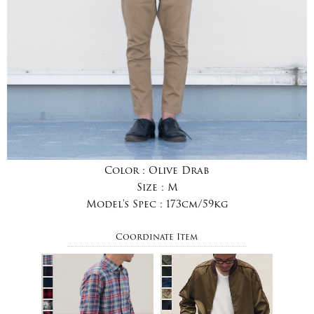
Color :
Olive Drab
Size :
M
Model's Spec :
173cm/59kg
Coordinate Item