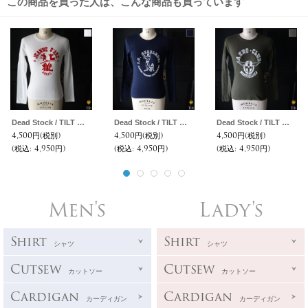
この商品を買った人は、こんな商品も買っています
Dead Stock / TILT アラス プリント ロングスリーブ TEE
Dead Stock / TILT トレーニング プリント ロングスリーブ TEE
Dead Stock / TILT モンベリアール プリント ロングスリーブ TEE
4,500円
(税別)
4,500円
(税別)
4,500円
(税別)
(税込
:
4,950円)
(税込
:
4,950円)
(税込
:
4,950円)
Men's
Lady's
Shirt
Shirt
シャツ
シャツ
Cutsew
Cutsew
カットソー
カットソー
Cardigan
Cardigan
カーディガン
カーディガン