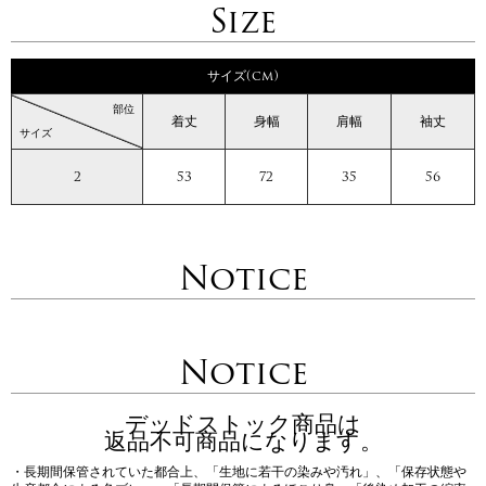
Size
サイズ(cm)
部位
着丈
身幅
肩幅
袖丈
サイズ
2
53
72
35
56
Notice
Notice
デッドストック商品は
返品不可商品になります。
・長期間保管されていた都合上、「生地に若干の染みや汚れ」、「保存状態や