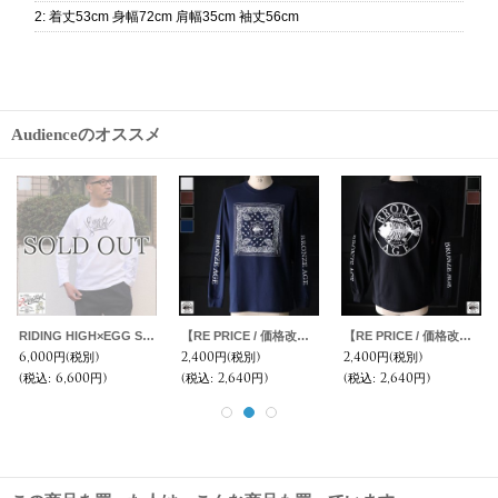
2
:
着丈53cm 身幅72cm 肩幅35cm 袖丈56cm
Audienceのオススメ
RIDING HIGH×EGG SNDWCH LABEL/ PRINT L/S TEE（HOLIDAY）
【RE PRICE / 価格改定】BRONZE AGE（ブロンズエイジ）16/-天竺 プリント L/S TEE/ Audience
【RE PRICE / 価格改定】BRONZE AGE（ブロンズエイジ）16/-天竺 プリント L/S TEE/ Audience
6,000円
(税別)
2,400円
(税別)
2,400円
(税別)
(税込
:
6,600円)
(税込
:
2,640円)
(税込
:
2,640円)