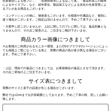
生産都合による色ブレ」、「長期間保管によるほこり臭」「後染め加工の縮率
によるサイズブレ」など、経年変化、製品加工などによる劣化や生産背景によ
るブレがある商品もございます。
・コンディションの他に、個体差もございます。仕様面や付属品など、個別に
違う場合がございます。ご指定は頂けませんので、予めご了承下さいませ。
・大変申し訳ございませんが、上記に関してのブレに関しては、返品対象とな
りませんので、その点ご留意の上、ご注文をご検討下さいませ。
商品カラー画像につきまして
※お客様のご利用されるモニター環境、またOSやブラウザのバージョンによっ
ても画面上ご覧になっている色と、実際の商品の色が多少異なる場合がござい
ます。予めご了承下さい。
・上記、理由での返品につきましては、お客様都合の返品とさせて頂きます。
その点ご承知の上ご注文下さいませ。
サイズ表につきまして
実際のサイズと若干の誤差が生じる場合がございます。
弊社では±2cmまでを許容範囲としております。予めご了承の程、宜しくお願い
致します。