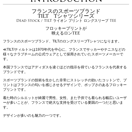
フランスのスポーツブランド
TILT Tシャツシリーズ
Dead Stock / TILT ライオン プリント ロングスリーブ TEE
フロッキープリントが
映えるロンTEE
フランスのスポーツブランド、TILTのロングスリーブTシャツになります。
≪TILT/ティルト≫は1970年代を中心に、フランスでサッカーやテニスなどの
様々なクラブチームの公式ウェアとして採用されていたスポーツメーカーで
す。
本国フランスではアディダスを凌ぐほどの指示を得ているフランスを代表する
ブランドです。
スポーツブランドの技術を生かした非常にストレッチの効いたコットンで、プ
リントはフランスの匂いを感じさせるデザインで、ポップさのあるフロッキー
プリントです。
着た時のシルエットが綺麗で男性、女性、また子供でも着られる幅広いユーザ
ーが多いことが、フランスで絶大な支持を受けている要因の一つだと思いま
す。
デザインが多いのも魅力の一つです。