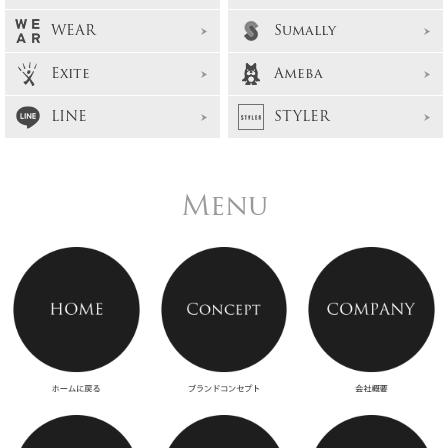
WEAR
Sumally
Exite
Ameba
LINE
STYLER
Menu