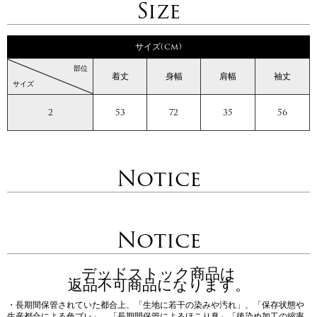
Size
サイズ(cm)
部位
着丈
身幅
肩幅
袖丈
サイズ
2
53
72
35
56
Notice
Notice
デッドストック商品は
返品不可商品になります。
・長期間保管されていた都合上、「生地に若干の染みや汚れ」、「保存状態や
生産都合による色ブレ」、「長期間保管によるほこり臭」「後染め加工の縮率