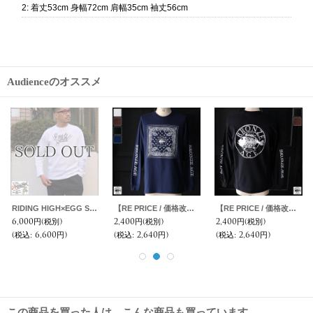
2
:
着丈53cm 身幅72cm 肩幅35cm 袖丈56cm
Audienceのオススメ
RIDING HIGH×EGG SNDWCH LABEL/ PRINT L/S TEE（HOLIDAY）
【RE PRICE / 価格改定】BRONZE AGE（ブロンズエイジ）16/-天竺 プリント L/S TEE/ Audience
【RE PRICE / 価格改定】BRONZE AGE（ブロンズエイジ）16/-天竺 プリント L/S TEE/ Audience
6,000円
(税別)
2,400円
(税別)
2,400円
(税別)
(税込
:
6,600円)
(税込
:
2,640円)
(税込
:
2,640円)
この商品を買った人は、こんな商品も買っています