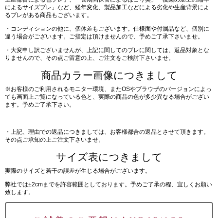
によるサイズブレ」など、経年変化、製品加工などによる劣化や生産背景によ
るブレがある商品もございます。
・コンディションの他に、個体差もございます。仕様面や付属品など、個別に
違う場合がございます。ご指定は頂けませんので、予めご了承下さいませ。
・大変申し訳ございませんが、上記に関してのブレに関しては、返品対象とな
りませんので、その点ご留意の上、ご注文をご検討下さいませ。
商品カラー画像につきまして
※お客様のご利用されるモニター環境、またOSやブラウザのバージョンによっ
ても画面上ご覧になっている色と、実際の商品の色が多少異なる場合がござい
ます。予めご了承下さい。
・上記、理由での返品につきましては、お客様都合の返品とさせて頂きます。
その点ご承知の上ご注文下さいませ。
サイズ表につきまして
実際のサイズと若干の誤差が生じる場合がございます。
弊社では±2cmまでを許容範囲としております。予めご了承の程、宜しくお願い
致します。