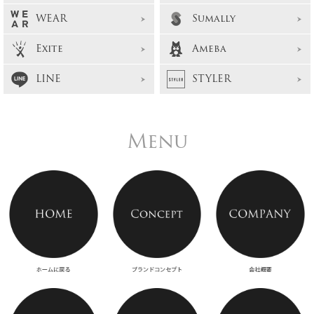
WEAR
Sumally
Exite
Ameba
LINE
STYLER
Menu