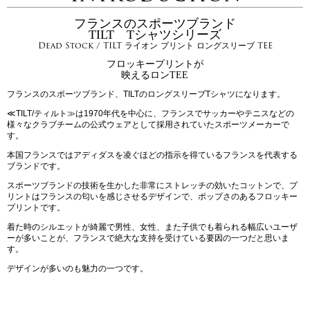
フランスのスポーツブランド
TILT Tシャツシリーズ
Dead Stock / TILT ライオン プリント ロングスリーブ TEE
フロッキープリントが
映えるロンTEE
フランスのスポーツブランド、TILTのロングスリーブTシャツになります。
≪TILT/ティルト≫は1970年代を中心に、フランスでサッカーやテニスなどの
様々なクラブチームの公式ウェアとして採用されていたスポーツメーカーで
す。
本国フランスではアディダスを凌ぐほどの指示を得ているフランスを代表する
ブランドです。
スポーツブランドの技術を生かした非常にストレッチの効いたコットンで、プ
リントはフランスの匂いを感じさせるデザインで、ポップさのあるフロッキー
プリントです。
着た時のシルエットが綺麗で男性、女性、また子供でも着られる幅広いユーザ
ーが多いことが、フランスで絶大な支持を受けている要因の一つだと思いま
す。
デザインが多いのも魅力の一つです。