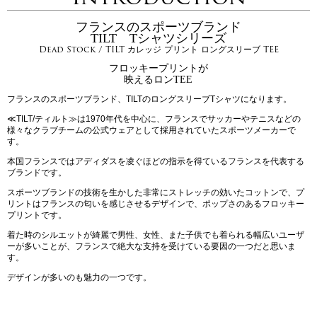
フランスのスポーツブランド
TILT Tシャツシリーズ
Dead Stock / TILT カレッジ プリント ロングスリーブ TEE
フロッキープリントが
映えるロンTEE
フランスのスポーツブランド、TILTのロングスリーブTシャツになります。
≪TILT/ティルト≫は1970年代を中心に、フランスでサッカーやテニスなどの
様々なクラブチームの公式ウェアとして採用されていたスポーツメーカーで
す。
本国フランスではアディダスを凌ぐほどの指示を得ているフランスを代表する
ブランドです。
スポーツブランドの技術を生かした非常にストレッチの効いたコットンで、プ
リントはフランスの匂いを感じさせるデザインで、ポップさのあるフロッキー
プリントです。
着た時のシルエットが綺麗で男性、女性、また子供でも着られる幅広いユーザ
ーが多いことが、フランスで絶大な支持を受けている要因の一つだと思いま
す。
デザインが多いのも魅力の一つです。