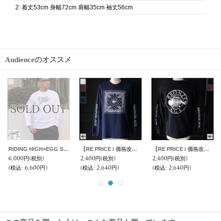
2
:
着丈53cm 身幅72cm 肩幅35cm 袖丈56cm
Audienceのオススメ
RIDING HIGH×EGG SNDWCH LABEL/ PRINT L/S TEE（HOLIDAY）
【RE PRICE / 価格改定】BRONZE AGE（ブロンズエイジ）16/-天竺 プリント L/S TEE/ Audience
【RE PRICE / 価格改定】BRONZE AGE（ブロンズエイジ）16/-天竺 プリント L/S TEE/ Audience
6,000円
(税別)
2,400円
(税別)
2,400円
(税別)
(税込
:
6,600円)
(税込
:
2,640円)
(税込
:
2,640円)