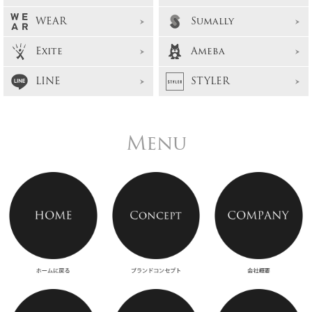
WEAR
Sumally
Exite
Ameba
LINE
STYLER
Menu