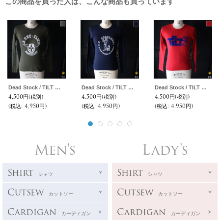
この商品を買った人は、こんな商品も買っています
Dead Stock / TILT モンベリアール プリント ロングスリーブ TEE
Dead Stock / TILT トレーニング プリント ロングスリーブ TEE
Dead Stock / TILT ロゴ プリント ロングスリーブ TEE
4,500円
(税別)
4,500円
(税別)
4,500円
(税別)
(税込
:
4,950円)
(税込
:
4,950円)
(税込
:
4,950円)
Men's
Lady's
Shirt
Shirt
シャツ
シャツ
Cutsew
Cutsew
カットソー
カットソー
Cardigan
Cardigan
カーディガン
カーディガン