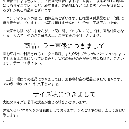
生産都合による色ブレ」、「長期間保管によるほこり臭」「後染め加工の縮率
によるサイズブレ」など、経年変化、製品加工などによる劣化や生産背景によ
るブレがある商品もございます。
・コンディションの他に、個体差もございます。仕様面や付属品など、個別に
違う場合がございます。ご指定は頂けませんので、予めご了承下さいませ。
・大変申し訳ございませんが、上記に関してのブレに関しては、返品対象とな
りませんので、その点ご留意の上、ご注文をご検討下さいませ。
商品カラー画像につきまして
※お客様のご利用されるモニター環境、またOSやブラウザのバージョンによっ
ても画面上ご覧になっている色と、実際の商品の色が多少異なる場合がござい
ます。予めご了承下さい。
・上記、理由での返品につきましては、お客様都合の返品とさせて頂きます。
その点ご承知の上ご注文下さいませ。
サイズ表につきまして
実際のサイズと若干の誤差が生じる場合がございます。
弊社では±2cmまでを許容範囲としております。予めご了承の程、宜しくお願い
致します。