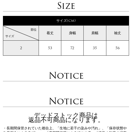
Size
サイズ(cm)
部位
着丈
身幅
肩幅
袖丈
サイズ
2
53
72
35
56
Notice
Notice
デッドストック商品は
返品不可商品になります。
・長期間保管されていた都合上、「生地に若干の染みや汚れ」、「保存状態や