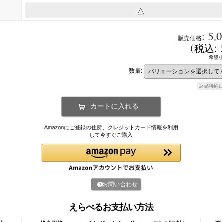
△
:
5,
販売価格
(
税込
:
希望
数量
:
返品特約
Amazonにご登録の住所、クレジットカード情報を利用
して今すぐご購入
お問い合わせ
えらべるお支払い方法