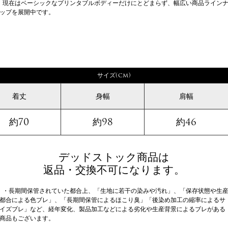
現在はベーシックなプリンタブルボディーだけにとどまらず、幅広い商品ライン
ップを展開中です。
サイズ(cm)
着丈
身幅
肩幅
約70
約98
約46
デッドストック商品は
返品・交換不可になります。
・長期間保管されていた都合上、「生地に若干の染みや汚れ」、「保存状態や生
都合による色ブレ」、「長期間保管によるほこり臭」「後染め加工の縮率によるサ
イズブレ」など、経年変化、製品加工などによる劣化や生産背景によるブレがある
商品もございます。