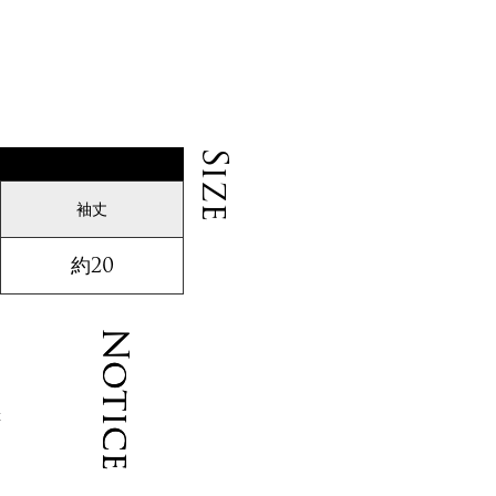
ナ
Size
袖丈
約20
Notice
Notice
産