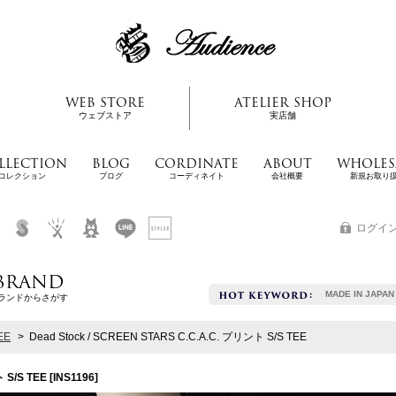
WEB STORE
ATELIER SHOP
ウェブストア
実店舗
LLECTION
BLOG
CORDINATE
ABOUT
WHOLES
コレクション
ブログ
コーディネイト
会社概要
新規お取り
ログイ
BRAND
MADE IN JAPAN
ランドからさがす
EE
>
Dead Stock / SCREEN STARS C.C.A.C. プリント S/S TEE
 S/S TEE
[
INS1196
]