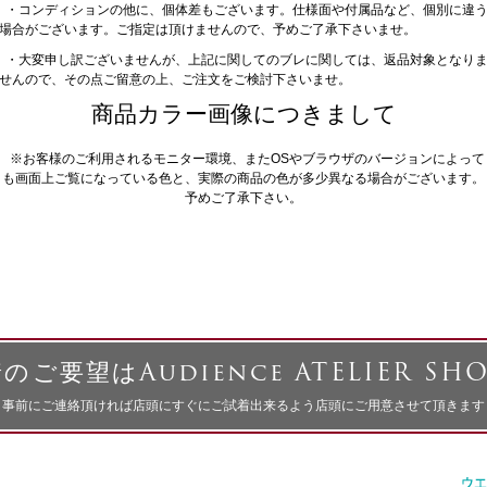
・コンディションの他に、個体差もございます。仕様面や付属品など、個別に違
場合がございます。ご指定は頂けませんので、予めご了承下さいませ。
・大変申し訳ございませんが、上記に関してのブレに関しては、返品対象となり
せんので、その点ご留意の上、ご注文をご検討下さいませ。
商品カラー画像につきまして
※お客様のご利用されるモニター環境、またOSやブラウザのバージョンによって
も画面上ご覧になっている色と、実際の商品の色が多少異なる場合がございます。
予めご了承下さい。
のご要望はAudience ATELIER SH
事前にご連絡頂ければ店頭にすぐにご試着出来るよう店頭にご用意させて頂きます