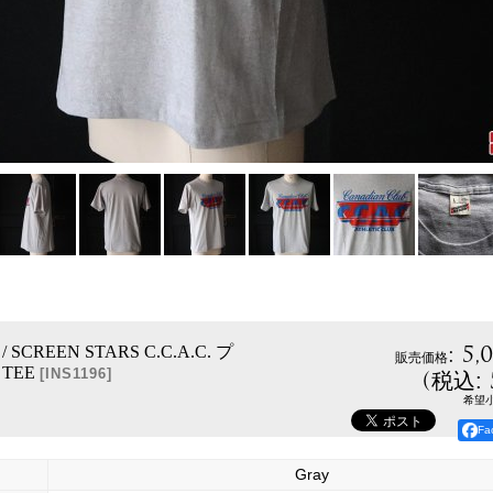
:
5,
k / SCREEN STARS C.C.A.C. プ
販売価格
 TEE
(
[
INS1196
]
税込
:
希望
F
Gray