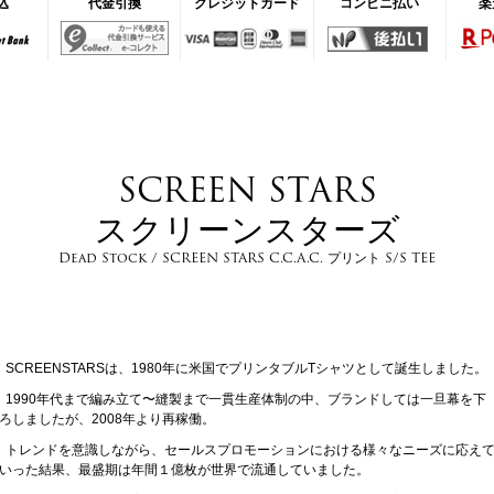
込
代金引換
クレジットカード
コンビニ払い
楽
SCREEN STARS
スクリーンスターズ
Dead Stock / SCREEN STARS C.C.A.C. プリント S/S TEE
SCREENSTARSは、1980年に米国でプリンタブルTシャツとして誕生しました。
1990年代まで編み立て〜縫製まで一貫生産体制の中、ブランドしては一旦幕を下
ろしましたが、2008年より再稼働。
トレンドを意識しながら、セールスプロモーションにおける様々なニーズに応え
いった結果、最盛期は年間１億枚が世界で流通していました。