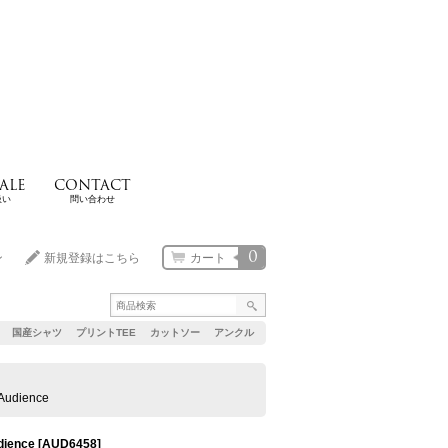
ALE
CONTACT
扱い
問い合わせ
0
ン
新規登録はこちら
カート
国産シャツ
プリントTEE
カットソー
アンクル
dience
ence
[
AUD6458
]