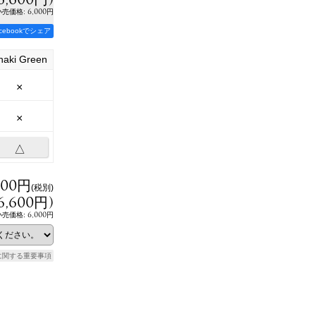
:
6,000円
小売価格
acebookでシェア
haki Green
×
×
△
000円
(税別)
6,600円
)
6,000円
小売価格
:
に関する重要事項