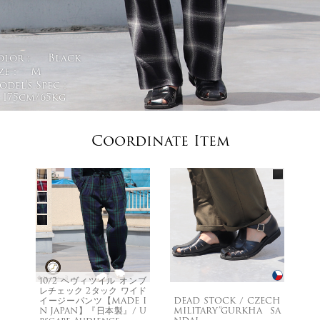
olor :
Black
ze :
M
del's Spec :
175cm/65kg
Coordinate Item
10/2 ヘヴィツイル オンブ
レチェック 2タック ワイド
イージーパンツ【MADE I
DEAD STOCK / CZECH
N JAPAN】『日本製』/ U
MILITARY”GURKHA SA