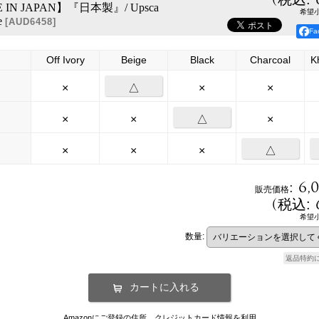
IN JAPAN】『日本製』/ Upsca
希望
e
[
AUD6458
]
F
Off Ivory
Beige
Black
Charcoal
K
×
△
×
×
×
×
△
×
×
×
×
△
:
6,
販売価格
(
税込
:
希望
数量
:
返品特約
Amazonにご登録の住所、クレジットカード情報を利用