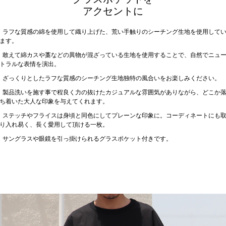
アクセントに
ラフな質感の綿を使用して織り上げた、荒い手触りのシーチング生地を使用して
ます。
敢えて綿カスや藁などの異物が混ざっている生地を使用することで、自然でニュ
トラルな表情を演出。
ざっくりとしたラフな質感のシーチング生地独特の風合いをお楽しみください。
製品洗いを施す事で程良く力の抜けたカジュアルな雰囲気がありながら、どこか
ち着いた大人な印象を与えてくれます。
ステッチやフライスは身頃と同色にしてプレーンな印象に。コーディネートにも
り入れ易く、長く愛用して頂ける一枚。
サングラスや眼鏡を引っ掛けられるグラスポケット付きです。