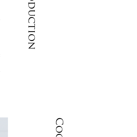
Introduction
い
ー
落
取