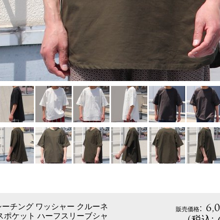
:
6,
ーチング ワッシャー クルーネ
販売価格
スポケット ハーフスリーブシャ
(
税込
: