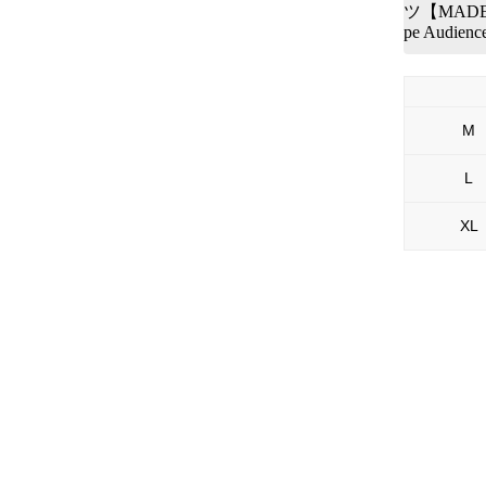
ツ【MADE 
pe Audienc
M
L
XL