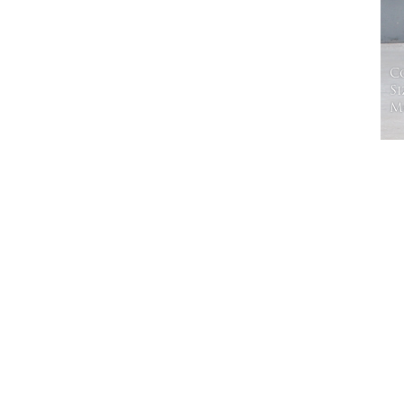
C
Si
Mo