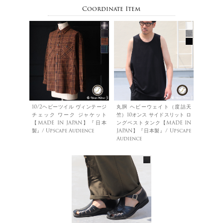
Coordinate Item
10/2ヘビーツイル ヴィンテージ
丸胴 ヘビーウェイト（度詰天
チェック ワーク ジャケット
竺）10オンス サイドスリット ロ
【MADE IN JAPAN】『日本
ングベストタンク【MADE IN
製』/ Upscape Audience
JAPAN】『日本製』/ Upscape
Audience