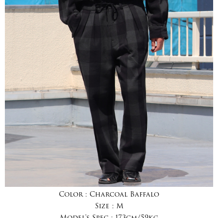
Color :
Charcoal Baffalo
Size :
M
Model's Spec :
173cm/59kg