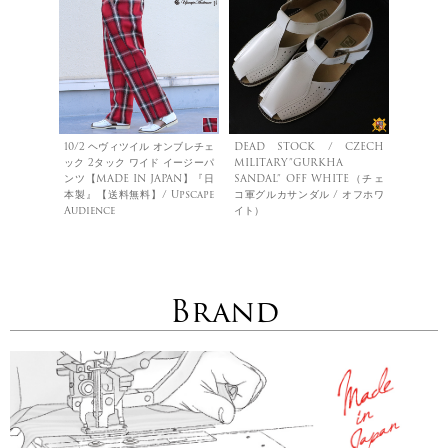
10/2 ヘヴィツイル オンブレチェ
DEAD STOCK / CZECH
ック 2タック ワイド イージーパ
MILITARY”GURKHA
ンツ【MADE IN JAPAN】『日
SANDAL” OFF WHITE（チェ
本製』【送料無料】/ Upscape
コ軍グルカサンダル / オフホワ
Audience
イト）
Brand