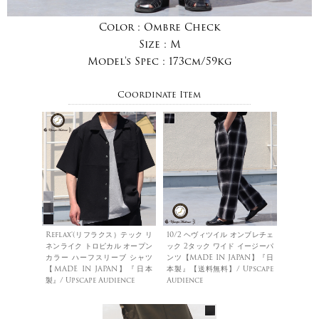
Color :
Ombre Check
Size :
M
Model's Spec :
173cm/59kg
Coordinate Item
Reflax®(リフラクス）テック リ
10/2 ヘヴィツイル オンブレチェ
ネンライク トロピカル オープン
ック 2タック ワイド イージーパ
カラー ハーフスリーブ シャツ
ンツ【MADE IN JAPAN】『日
【MADE IN JAPAN】『日本
本製』【送料無料】/ Upscape
製』/ Upscape Audience
Audience