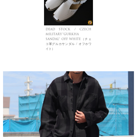
DEAD STOCK / CZECH
MILITARY”GURKHA
SANDAL” OFF WHITE（チェ
コ軍グルカサンダル / オフホワ
イト）