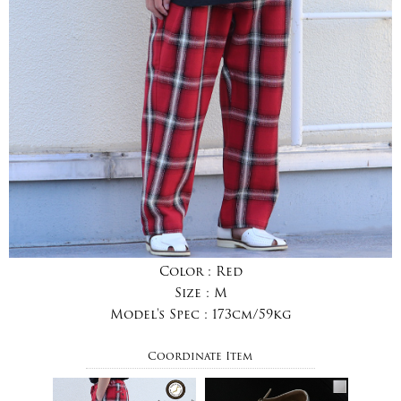
Color :
Red
Size :
M
Model's Spec :
173cm/59kg
Coordinate Item