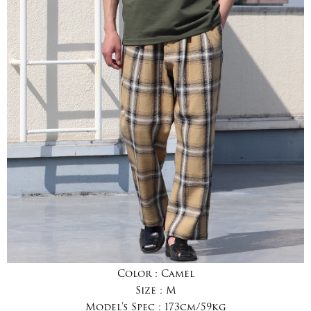
Color :
Camel
Size :
M
Model's Spec :
173cm/59kg