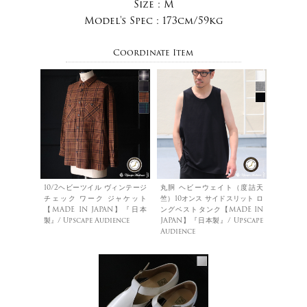
Size :
M
Model's Spec :
173cm/59kg
Coordinate Item
10/2ヘビーツイル ヴィンテージ
丸胴 ヘビーウェイト（度詰天
チェック ワーク ジャケット
竺）10オンス サイドスリット ロ
【MADE IN JAPAN】『日本
ングベストタンク【MADE IN
製』/ Upscape Audience
JAPAN】『日本製』/ Upscape
Audience