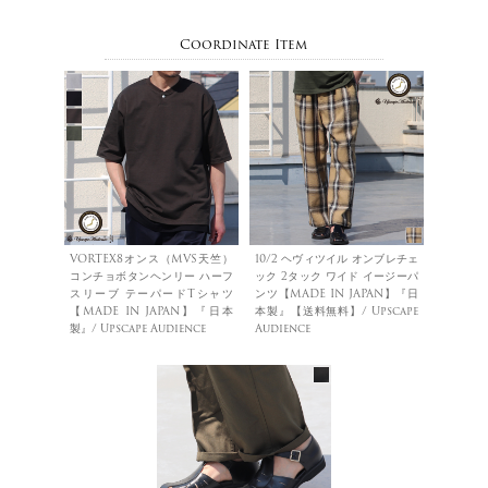
Coordinate Item
VORTEX8オンス（MVS天竺）
10/2 ヘヴィツイル オンブレチェ
コンチョボタンヘンリー ハーフ
ック 2タック ワイド イージーパ
スリーブ テーパードTシャツ
ンツ【MADE IN JAPAN】『日
【MADE IN JAPAN】『日本
本製』【送料無料】/ Upscape
製』/ Upscape Audience
Audience