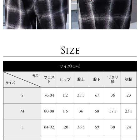
Size
サイズ(cm)
部位
ウェス
ワタリ
ヒップ
股上
股下
裾幅
ト
幅
サイズ
S
76-84
112
35.5
67
36
23
M
80-88
116
36
68
37.5
23.5
L
84-92
120
36.5
69
38
24