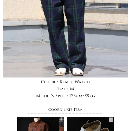
Color :
Black Watch
Size :
M
Model's Spec :
173cm/59kg
Coordinate Item