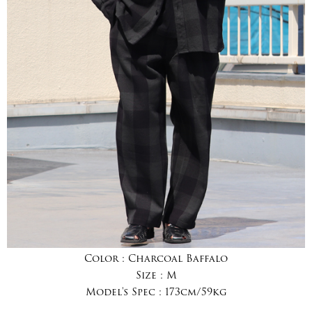
Color :
Charcoal Baffalo
Size :
M
Model's Spec :
173cm/59kg