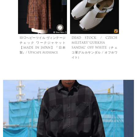
10/2ヘビーツイル ヴィンテージ
DEAD STOCK / CZECH
チェック ワークジャケット
MILITARY”GURKHA
【MADE IN JAPAN】『日本
SANDAL” OFF WHITE（チェ
製』/ Upscape Audience
コ軍グルカサンダル / オフホワ
イト）