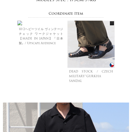
Coordinate Item
10/2ヘビーツイル ヴィンテージ
チェック ワークジャケット
【MADE IN JAPAN】『日本
製』/ Upscape Audience
DEAD STOCK / CZECH
MILITARY”GURKHA
SANDAL