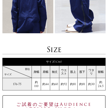
Size
サイズ(cm)
部位
ウエ
ワタ
身幅
肩幅
袖丈
股上
股下
裾幅
スト
リ
サイズ
約
約
176-75
約44
約60
約92
約81
約81
約30
110
24.5
ご試着のご要望はAudience