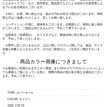
によるサイズブレ」など、経年変化、製品加工などによる劣化や生産背景によ
るブレがある商品もございます。
・※特に、白系、薄い色などは、染みや汚れが目立つ恐れがございます。神経
質な方はご遠慮いただくよう、宜しくお願い致します。
・コンディションの他に、個体差もございます。仕様面など、個別に違う場合
がございます。ご指定は頂けませんので、予めご了承下さいませ。
・品質表示（洗濯表記）、サイズタグなど、軍放出時に切り取られておりま
す。予めご了承くださいませ。
・大変申し訳ございませんが、上記に関してのブレに関しては、返品、サイズ
交換も対象となりませんので、その点ご留意の上、ご注文をご検討下さいま
せ。
商品カラー画像につきまして
※お客様のご利用されるモニター環境、またOSやブラウザのバージョンによっ
ても画面上ご覧になっている色と、実際の商品の色が多少異なる場合がござい
ます。予めご了承下さい。
TYPE
:
カバーオール
COLOR
:
ネイビー
SIZE
:
176-75