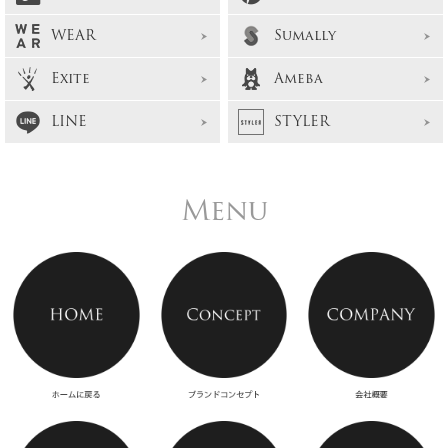
WEAR
Sumally
Exite
Ameba
LINE
STYLER
Menu