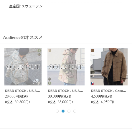
生産国
:
スウェーデン
Audienceのオススメ
DEAD STOCK / US ARMY ECWCS GORE-TEX PARKA GEN2 ACU(UCP)（米軍 エクワックス ゴアテックスパーカー ）
DEAD STOCK / US ARMY ECWCS GORE-TEX PARKA GEN1 DESET CAMOUFLAGE（米軍 エクワックス ゴアテックスパーカー デザートカモ）
DEAD STOCK / Czech Army Work Jacket（チェコ軍 ワーク ジャケット）
28,000円
(税別)
30,000円
(税別)
4,500円
(税別)
(税込
:
30,800円)
(税込
:
33,000円)
(税込
:
4,950円)