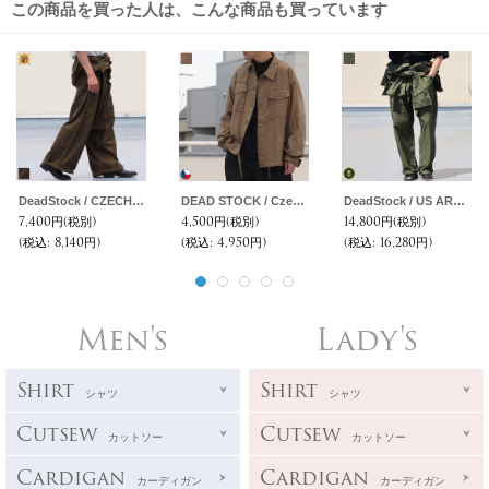
この商品を買った人は、こんな商品も買っています
DeadStock / CZECH ARMY 70’ｓ HOOD COVERALLS (チェコ軍 70年代フード付きカバーオール)
DEAD STOCK / Czech Army Work Jacket（チェコ軍 ワーク ジャケット）
DeadStock / US ARMY 80’ｓ UTILITY COVERALLS (1980年代 米国製 US.TYPE1 コットン・ユーティリティ カバーオール)
7,400円
(税別)
4,500円
(税別)
14,800円
(税別)
(税込
:
8,140円)
(税込
:
4,950円)
(税込
:
16,280円)
Men's
Lady's
Shirt
Shirt
シャツ
シャツ
Cutsew
Cutsew
カットソー
カットソー
Cardigan
Cardigan
カーディガン
カーディガン