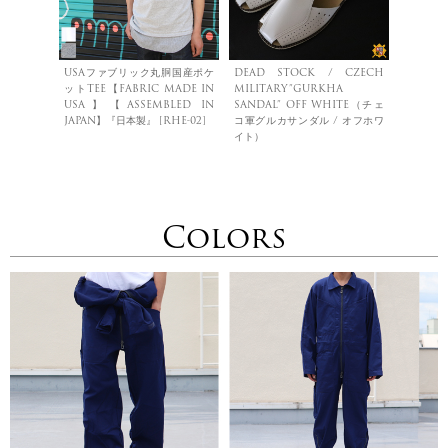
USAファブリック丸胴国産ポケ
DEAD STOCK / CZECH
ットTEE【FABRIC MADE IN
MILITARY”GURKHA
USA】【ASSEMBLED IN
SANDAL” OFF WHITE（チェ
JAPAN】『日本製』 [RHE-02]
コ軍グルカサンダル / オフホワ
イト）
Colors