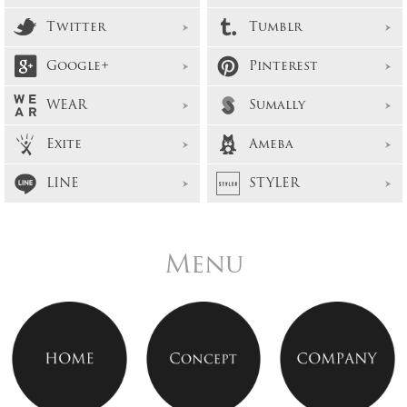
Twitter
Tumblr
Google+
Pinterest
WEAR
Sumally
Exite
Ameba
LINE
STYLER
Menu