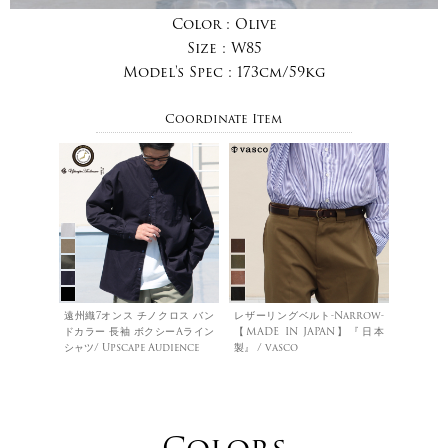
Color :
Olive
Size :
W85
Model's Spec :
173cm/59kg
Coordinate Item
遠州織7オンス チノクロス バン
レザーリングベルト-Narrow-
ドカラー 長袖 ボクシーAライン
【MADE IN JAPAN】『日本
シャツ/ Upscape Audience
製』 / vasco