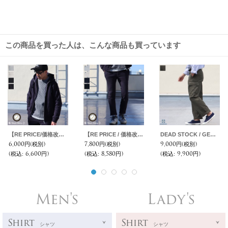
この商品を買った人は、こんな商品も買っています
【RE PRICE/価格改定】度詰裏毛フードスタンドブルゾン 【MADE IN JAPAN】『日本製』/ Upscape Audience
【RE PRICE / 価格改定】度詰裏毛スラックスアンクルパンツ【MADE IN JAPAN】『日本製』/ Upscape Audience
DEAD STOCK / GERMAN ARMY MOLESKIN CARGO PANTS（ドイツ軍 モールスキン カーゴパンツ）/ デッドストック
6,000円
(税別)
7,800円
(税別)
9,000円
(税別)
(税込
:
6,600円)
(税込
:
8,580円)
(税込
:
9,900円)
Men's
Lady's
Shirt
Shirt
シャツ
シャツ