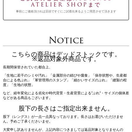
ATELIER SHOPまで
事前にご連絡頂ければ店頭ですぐにご試着出来るようご用意させて頂きます
Notice
こちらの商品はデッドストックです。
※返品対象外商品です。
長期間保管されていた都合上、
「生地に若干のシミや汚れ」「金属部分の錆びや腐食」「保存状態や、生産都
合による色ぶれ」「軍管理用のスタンプ」「細かいサイズのぶれ」「縫製の程
度」「生地の状態」
など、経年変化による劣化や時代背景・生産背景による"ぶれ"・サイズの個体差
などがある商品もございます。
股下の長さはご指定出来ません。
股下（レングス）が一点一点異なっております。長さはお選びいただけませ
ん。予めご了承くださいませ。
大変申し訳ありませんが、上記内容につきましては返品対象となりませんの