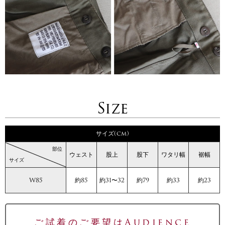
Size
サイズ(cm)
部位
ウェスト
股上
股下
ワタリ幅
裾幅
サイズ
W85
約85
約31〜32
約79
約33
約23
ご試着のご要望はAudience