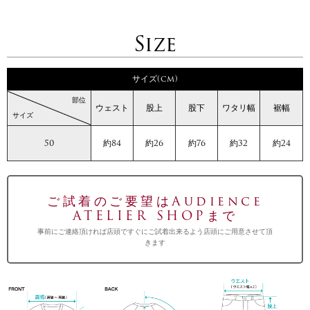
Size
サイズ(cm)
部位
ウェスト
股上
股下
ワタリ幅
裾幅
サイズ
50
約84
約26
約76
約32
約24
ご試着のご要望はAudience
ATELIER SHOPまで
事前にご連絡頂ければ店頭ですぐにご試着出来るよう店頭にご用意させて頂
きます