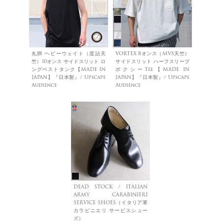
丸胴 ヘビーウェイト（度詰天
VORTEX 8オンス（MVS天竺）
竺）10オンス サイドスリット ロ
サイドスリット ハーフスリーブ
ングベストタンク【MADE IN
ボクシーTee【MADE IN
JAPAN】『日本製』/ Upscape
JAPAN】『日本製』/ Upscape
Audience
Audience
DEAD STOCK / ITALIAN
ARMY CARABINIERI
SERVICE SHOES（イタリア軍
カラビニエリ サービスシュー
ズ）