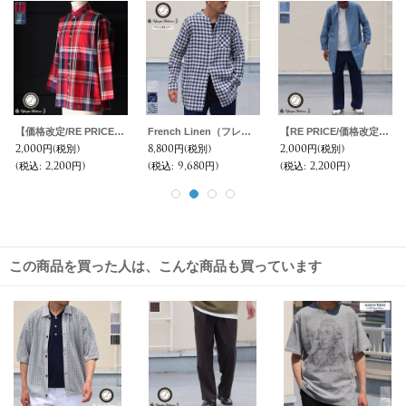
DEAD STOCK /US M-65 Camouflage Pattern Cargo Pants（ カモフラージュ柄カーゴパンツ）
スウェーデン軍60's ワークパンツ / デッドストック
スウェーデン軍60's シンチバックワークパンツ / デッドストック
7,800円
(税別)
6,800円
(税別)
8,800円
(税別)
(税込
:
8,580円)
(税込
:
7,480円)
(税込
:
9,680円)
この商品を買った人は、こんな商品も買っています