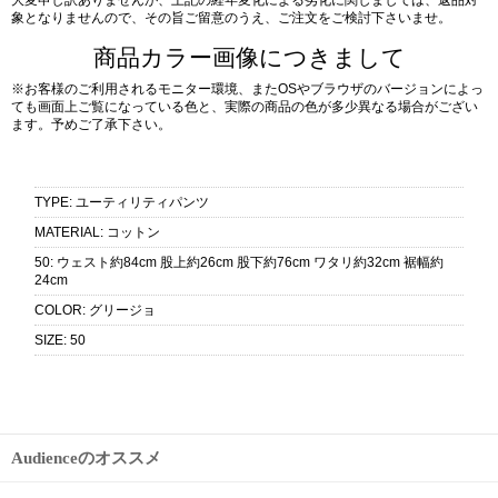
象となりませんので、その旨ご留意のうえ、ご注文をご検討下さいませ。
商品カラー画像につきまして
※お客様のご利用されるモニター環境、またOSやブラウザのバージョンによっ
ても画面上ご覧になっている色と、実際の商品の色が多少異なる場合がござい
ます。予めご了承下さい。
TYPE
:
ユーティリティパンツ
MATERIAL
:
コットン
50
:
ウェスト約84cm 股上約26cm 股下約76cm ワタリ約32cm 裾幅約
24cm
COLOR
:
グリージョ
SIZE
:
50
Audienceのオススメ