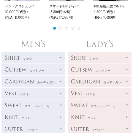
ハンドクロシェライク ラッセルレース ポロ ハーフスリーブ カーディガン 【MADE IN JAPAN】『日本製』【送料無料】/ Upscape Audience
スマートT/R ジャパニーズ トラディショナルパターン 2タック ワイド イージーパンツ【MADE IN JAPAN】『日本製』【送料無料】/ Upscape Audience
16/1吊編天竺 C/N Haydn Joseph プリント S/S Tee【MADE IN TOKYO】『東京製』/ Upscape Audience
10,000円
(税別)
15,800円
(税別)
6,800円
(税別)
(税込
:
11,000円)
(税込
:
17,380円)
(税込
:
7,480円)
Men's
Lady's
Shirt
Shirt
シャツ
シャツ
Cutsew
Cutsew
カットソー
カットソー
Cardigan
Cardigan
カーディガン
カーディガン
Vest
Vest
ベスト
ベスト
Sweat
Sweat
スウェット/パーカー
スウェット/パーカー
Knit
Knit
ニット
ニット
Outer
Outer
アウター
アウター