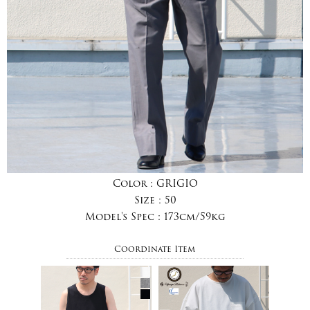
Color :
GRIGIO
Size :
50
Model's Spec :
173cm/59kg
Coordinate Item