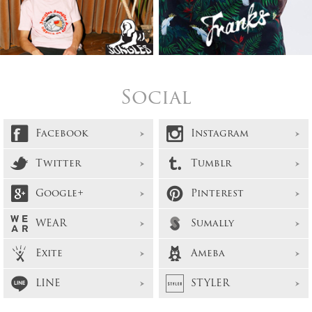
Social
Facebook
Instagram
Twitter
Tumblr
Google+
Pinterest
WEAR
Sumally
Exite
Ameba
LINE
STYLER