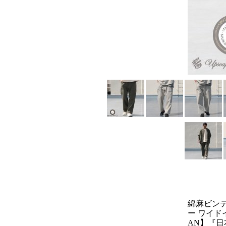
綿麻ビン
ー ワイドイ
AN】『日本