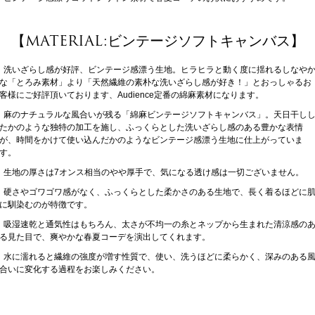
【MATERIAL:ビンテージソフトキャンバス】
洗いざらし感が好評、ビンテージ感漂う生地。ヒラヒラと動く度に揺れるしなや
な「とろみ素材」より「天然繊維の素朴な洗いざらし感が好き！」とおっしゃるお
客様にご好評頂いております、Audience定番の綿麻素材になります。
麻のナチュラルな風合いが残る「綿麻ビンテージソフトキャンバス」。天日干し
たかのような独特の加工を施し、ふっくらとした洗いざらし感のある豊かな表情
が、時間をかけて使い込んだかのようなビンテージ感漂う生地に仕上がっていま
す。
生地の厚さは7オンス相当のやや厚手で、気になる透け感は一切ございません。
硬さやゴワゴワ感がなく、ふっくらとした柔かさのある生地で、長く着るほどに
に馴染むのが特徴です。
吸湿速乾と通気性はもちろん、太さが不均一の糸とネップから生まれた清涼感の
る見た目で、爽やかな春夏コーデを演出してくれます。
水に濡れると繊維の強度が増す性質で、使い、洗うほどに柔らかく、深みのある
合いに変化する過程をお楽しみください。