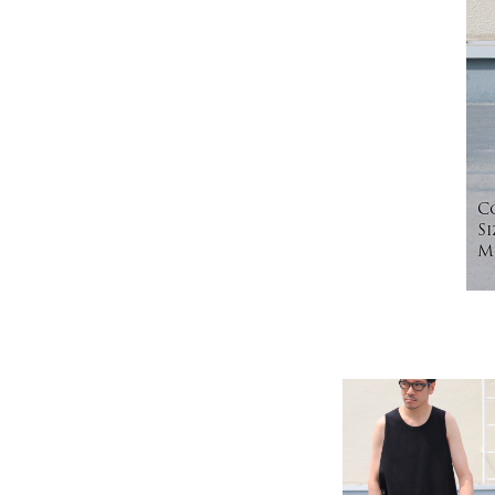
C
Si
Mo