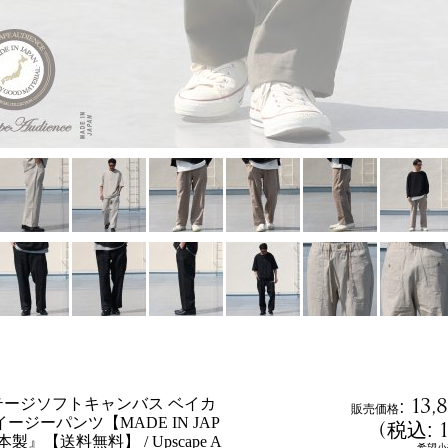
:
13,
テージソフトキャンバス ベイカ
販売価格
ージーパンツ【MADE IN JAP
(
税込
:
製』【送料無料】 / Upscape A
希望小