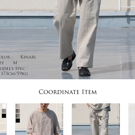
olor :
Kinari
ze :
M
del's Spec :
173cm/59kg
Coordinate Item