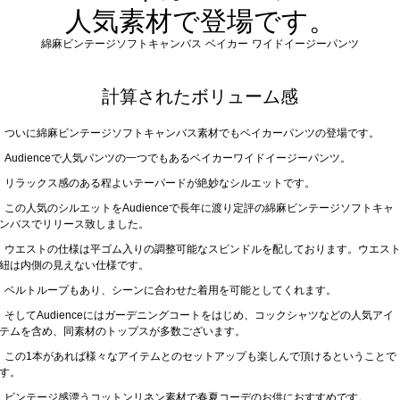
人気素材で登場です。
綿麻ビンテージソフトキャンバス ベイカー ワイドイージーパンツ
計算されたボリューム感
ついに綿麻ビンテージソフトキャンバス素材でもベイカーパンツの登場です。
Audienceで人気パンツの一つでもあるベイカーワイドイージーパンツ。
リラックス感のある程よいテーパードが絶妙なシルエットです。
この人気のシルエットをAudienceで長年に渡り定評の綿麻ビンテージソフトキャ
ンバスでリリース致しました。
ウエストの仕様は平ゴム入りの調整可能なスピンドルを配しております。ウエス
紐は内側の見えない仕様です。
ベルトループもあり、シーンに合わせた着用を可能としてくれます。
そしてAudienceにはガーデニングコートをはじめ、コックシャツなどの人気アイ
テムを含め、同素材のトップスが多数ございます。
この1本があれば様々なアイテムとのセットアップも楽しんで頂けるということで
す。
ビンテージ感漂うコットンリネン素材で春夏コーデのお供におすすめです。