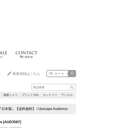
ALE
CONTACT
扱い
問い合わせ
0
ン
新規登録はこちら
カート
国産シャツ
プリントTEE
カットソー
アンクル
』【送料無料】 / Upscape Audience
e
[
AUD3587
]