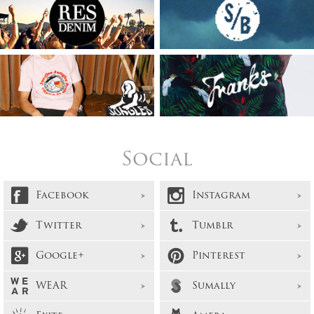
Social
Facebook
Instagram
Twitter
Tumblr
Google+
Pinterest
WEAR
Sumally