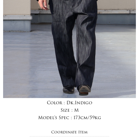
Color :
Dk.Indigo
Size :
M
Model's Spec :
173cm/59kg
Coordinate Item