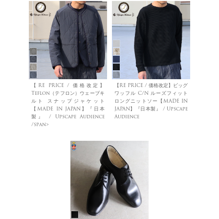
【RE PRICE / 価格改定】
【RE PRICE / 価格改定】ビッグ
Teflon（テフロン）ウェーブキ
ワッフル C/N ルーズフィット
ルト スナップジャケット
ロングニットソー【MADE IN
【MADE IN JAPAN】『日本
JAPAN】『日本製』 / Upscape
製』 / Upscape Audience
Audience
/span>