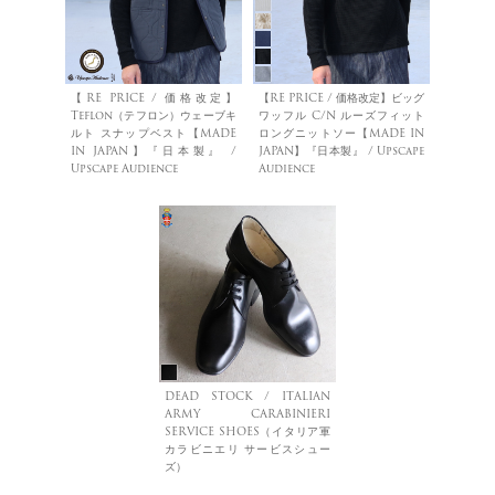
【RE PRICE / 価格改定】
【RE PRICE / 価格改定】ビッグ
Teflon（テフロン）ウェーブキ
ワッフル C/N ルーズフィット
ルト スナップベスト【MADE
ロングニットソー【MADE IN
IN JAPAN】『日本製』 /
JAPAN】『日本製』 / Upscape
Upscape Audience
Audience
DEAD STOCK / ITALIAN
ARMY CARABINIERI
SERVICE SHOES（イタリア軍
カラビニエリ サービスシュー
ズ）