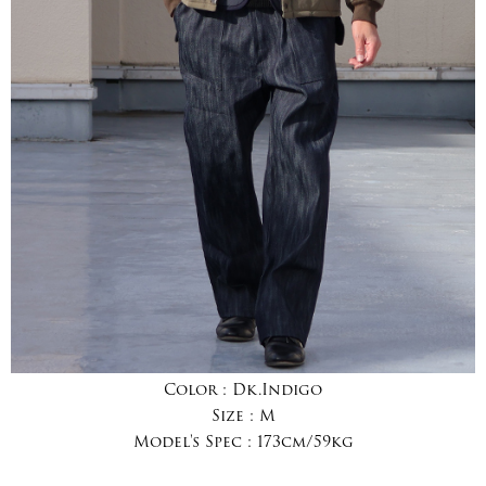
Color :
Dk.Indigo
Size :
M
Model's Spec :
173cm/59kg