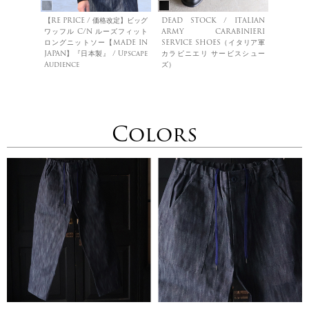
【RE PRICE / 価格改定】ビッグ
DEAD STOCK / ITALIAN
ワッフル C/N ルーズフィット
ARMY CARABINIERI
ロングニットソー【MADE IN
SERVICE SHOES（イタリア軍
JAPAN】『日本製』 / Upscape
カラビニエリ サービスシュー
Audience
ズ）
Colors