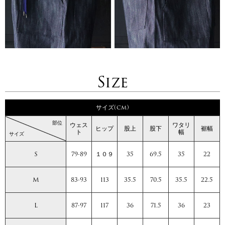
Size
サイズ(cm)
部位
ウェス
ワタリ
ヒップ
股上
股下
裾幅
ト
幅
サイズ
S
79-89
１０９
35
69.5
35
22
M
83-93
113
35.5
70.5
35.5
22.5
L
87-97
117
36
71.5
36
23