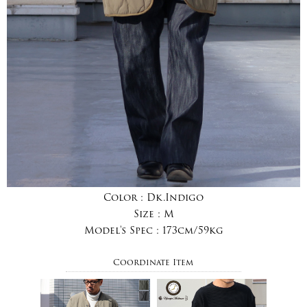
Color :
Dk.Indigo
Size :
M
Model's Spec :
173cm/59kg
Coordinate Item