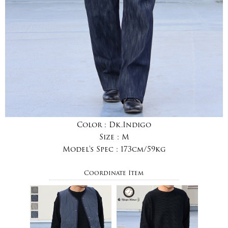
Color :
Dk.Indigo
Size :
M
Model's Spec :
173cm/59kg
Coordinate Item