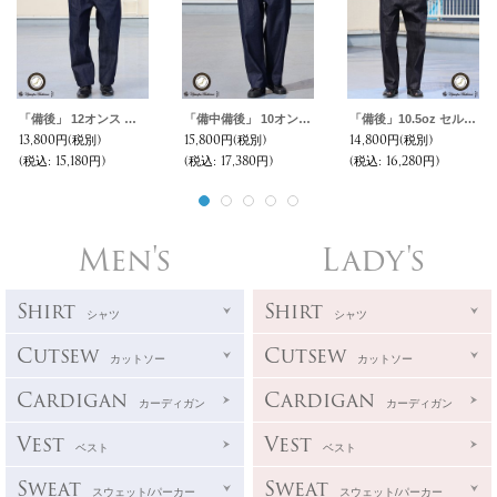
「備後」 12オンス セルヴィッチ 赤耳デニム 2タック ワイド イージーパンツ【MADE IN JAPAN】『日本製』/ Upscape Audience
「備中備後」 10オンス セルヴィッチ 白耳ストレッチデニム 2タック ワイド イージーパンツ【MADE IN JAPAN】『日本製』【送料無料】/ Upscape Audience
「備後」10.5oz セルヴィッチ 青耳ストレッチデニム US ARMY イージー ベイカーパンツ【MADE IN JAPAN】『日本製』【送料無料】/ Upscape Audience
13,800円
(税別)
15,800円
(税別)
14,800円
(税別)
(税込
:
15,180円)
(税込
:
17,380円)
(税込
:
16,280円)
Men's
Lady's
Shirt
Shirt
シャツ
シャツ
Cutsew
Cutsew
カットソー
カットソー
Cardigan
Cardigan
カーディガン
カーディガン
Vest
Vest
ベスト
ベスト
Sweat
Sweat
スウェット/パーカー
スウェット/パーカー