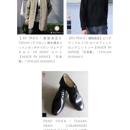
【RE PRICE / 価格改定】
【RE PRICE / 価格改定】ビッグ
Teflon（テフロン）耐水撥水コ
ワッフル C/N ルーズフィット
ットンタッチナイロン ウェーブ
ロングニットソー【MADE IN
キルト US ARMY コート
JAPAN】『日本製』 / Upscape
【MADE IN JAPAN】『日本
Audience
製』/ Upscape Audience
DEAD STOCK / ITALIAN
ARMY CARABINIERI