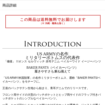
商品詳細
この商品は送料無料でお届けします
（※ 沖縄・離島を除く）
Introduction
US ARMYの名作
ミリタリーボトムスの代表作
「備後」 11オンス セルヴィッチ 赤耳デニム ベイカーワイド イージーパンツ
BAKER PANTS（ベイカーパンツ）
履きやすさも兼ね備えて
「US ARMY/米国陸軍」の名作ミリタリーボトムス、通称「BAKER PANTS/ベ
イカーパンツ」をモチーフに。
王道のバックサテン生地から始まり、青耳デニムでのリリースです。
フロント両サイドの大型のパッチポケットとヒップ両サイドのフラップ付きパ
ッチポケットのシンプルなベイカーパンツ。
一見、ルーズ目なシルエットは裾にかけてのカットが秀逸で、ジャストで履く