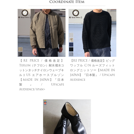
Coordinate Item
【RE PRICE / 価格改定】
【RE PRICE / 価格改定】ビッグ
Teflon（テフロン）耐水撥水コ
ワッフル C/N ルーズフィット
ットンタッチナイロンウェーブキ
ロングニットソー【MADE IN
ルトUS エアホースブルゾン
JAPAN】『日本製』 / Upscape
【MADE IN JAPAN】『日本
Audience
製』/ Upscape
Audience/span>