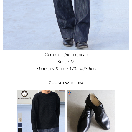
Color :
Dk.Indigo
Size :
M
Model's Spec :
173cm/59kg
Coordinate Item