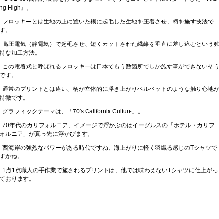
ng High』。
フロッキーとは生地の上に置いた糊に起毛した生地を圧着させ、柄を施す技法で
す。
高圧電気（静電気）で起毛させ、短くカットされた繊維を垂直に差し込むという
特な加工方法。
この電着式と呼ばれるフロッキーは日本でもう数箇所でしか施す事ができないそ
です。
通常のプリントとは違い、柄が立体的に浮き上がりベルベットのような触り心地
特徴です。
グラフィックテーマは、「70's California Culture」。
70年代のカリフォルニア、イメージで浮かぶのはイーグルスの「ホテル・カリフ
ォルニア」が真っ先に浮かびます。
西海岸の強烈なパワーがある時代ですね。海上がりに軽く羽織る感じのTシャツで
すかね。
1点1点職人の手作業で施されるプリントは、他では味わえないTシャツに仕上がっ
ております。