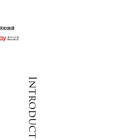
天ID決済
Introduction