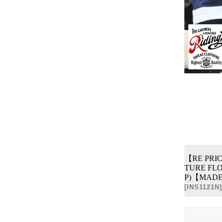
【RE PRIC
TURE FLO
P)【MAD
[
INS1121N
]