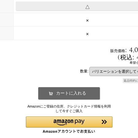
△
×
×
:
4,
販売価格
(
税込
:
希望
数量
:
返品特約
Amazonにご登録の住所、クレジットカード情報を利用
して今すぐご購入