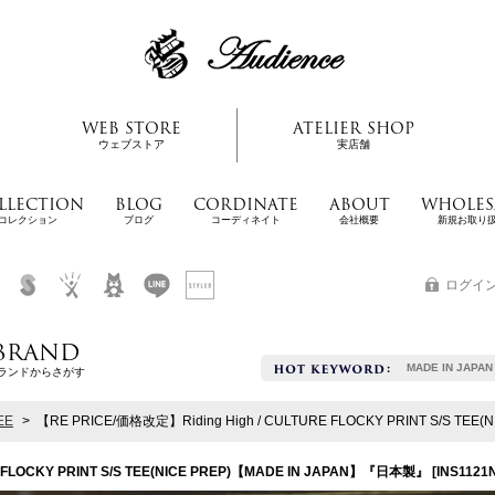
WEB STORE
ATELIER SHOP
ウェブストア
実店舗
LLECTION
BLOG
CORDINATE
ABOUT
WHOLES
コレクション
ブログ
コーディネイト
会社概要
新規お取り
ログイ
BRAND
MADE IN JAPAN
ランドからさがす
EE
>
【RE PRICE/価格改定】Riding High / CULTURE FLOCKY PRINT S/S TE
E FLOCKY PRINT S/S TEE(NICE PREP)【MADE IN JAPAN】『日本製』
[
INS1121