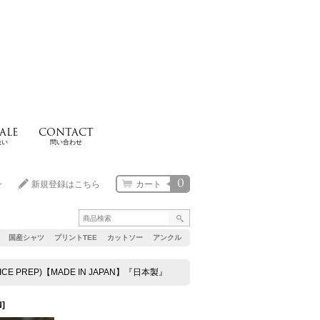
ALE
CONTACT
扱い
問い合わせ
0
ン
新規登録はこちら
カート
国産シャツ
プリントTEE
カットソー
アンクル
E(NICE PREP)【MADE IN JAPAN】『日本製』
N
]