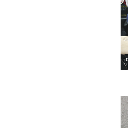
C
Si
Mo