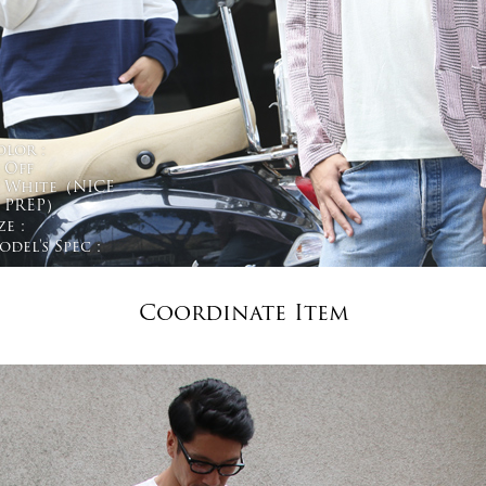
olor :
Off
White（NICE
PREP）
ze :
del's Spec :
Coordinate Item