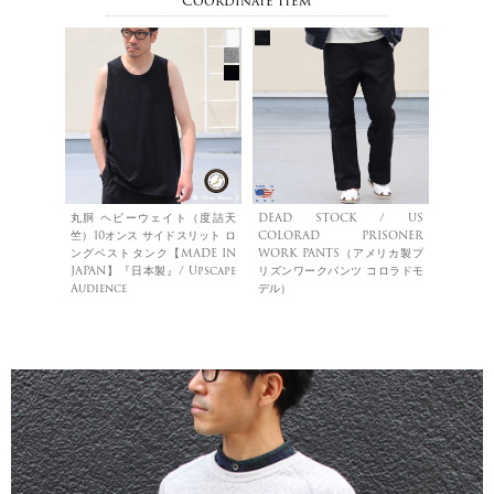
Coordinate Item
丸胴 ヘビーウェイト（度詰天
DEAD STOCK / US
竺）10オンス サイドスリット ロ
COLORAD PRISONER
ングベストタンク【MADE IN
WORK PANTS（アメリカ製プ
JAPAN】『日本製』/ Upscape
リズンワークパンツ コロラドモ
Audience
デル）