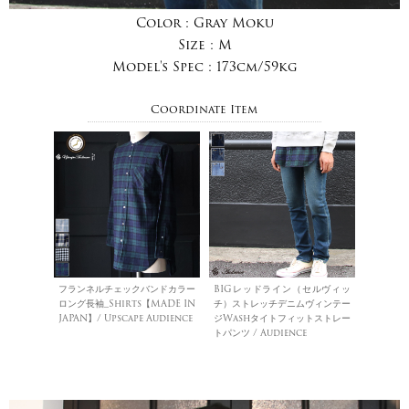
Color :
Gray Moku
Size :
M
Model's Spec :
173cm/59kg
Coordinate Item
フランネルチェックバンドカラー
BIGレッドライン（セルヴィッ
ロング長袖_Shirts【MADE IN
チ）ストレッチデニムヴィンテー
JAPAN】/ Upscape Audience
ジWashタイトフィットストレー
トパンツ / Audience