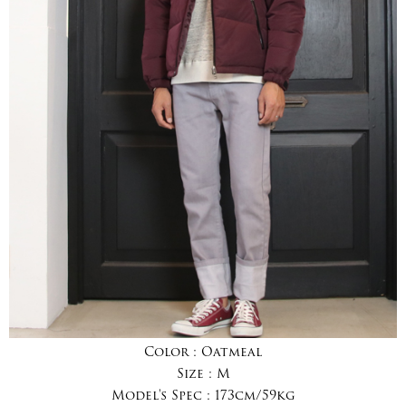
Color :
Oatmeal
Size :
M
Model's Spec :
173cm/59kg