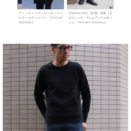
ヴィンテージナイロンオックス
Unbleached（生成）赤耳（セ
ステンカラーコート / Upscape
ルヴィッチ）デニムアンクル丈パ
Audience
ンツ / Upscape Audience