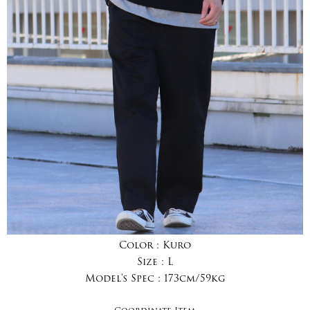
Color :
Kuro
Size :
L
Model's Spec :
173cm/59kg