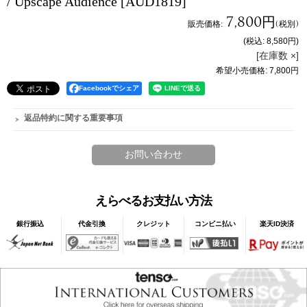
/ Upscape Audience
[AUD1819]
7,800円
販売価格
:
(税別)
(税込
:
8,580円
)
[在庫数 ×]
希望小売価格
:
7,800円
Facebookでシェア
返品特約に関する重要事項
えらべるお支払い方法
銀行振込
代金引換
クレジット
コンビニ払い
楽天ID決済