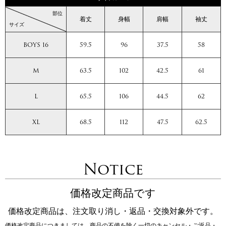
部位
着丈
身幅
肩幅
袖丈
サイズ
BOYS 16
59.5
96
37.5
58
M
63.5
102
42.5
61
L
65.5
106
44.5
62
XL
68.5
112
47.5
62.5
Notice
価格改定商品です
価格改定商品は、注文取り消し・返品・交換対象外です。
価格改定商品につきましては、商品の不備を除く一切のキャンセル・ご返品・