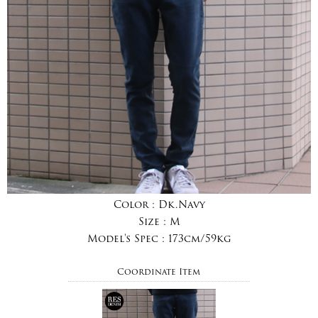
Color :
Dk.Navy
Size :
M
Model's Spec :
173cm/59kg
Coordinate Item