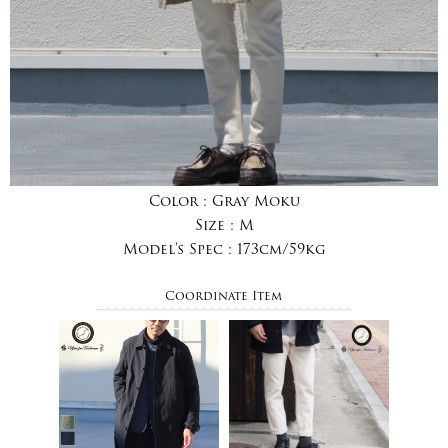
Color :
Gray Moku
Size :
M
Model's Spec :
173cm/59kg
Coordinate Item