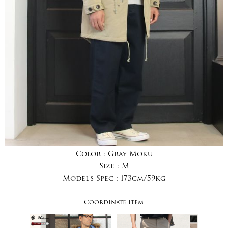
Color :
Gray Moku
Size :
M
Model's Spec :
173cm/59kg
Coordinate Item