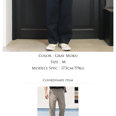
Color :
Gray Moku
Size :
M
Model's Spec :
173cm/59kg
Coordinate Item