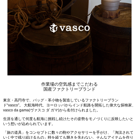
作業場の空気感までこだわる
国産ファクトリーブランド
東京・高円寺で、バッグ・革小物を製造しているファクトリーブラン
ド“vasco”。 大航海時代、ヨーロッパからインド航路を開拓した偉大な探検家、
vasco da gama(ヴァスコ ダ ガマ)から名付けられました。
生涯を通して何度も航海に挑戦し続けたその姿勢をモノづくりに反映したいと
いう想いが込められています。
「旅の道具」をコンセプトに数々の鞄やアクセサリーを手がけ、「淘汰されて
いく中で残り続けるもの」時を経ても輝きを失わない、そんなアイテムを作り