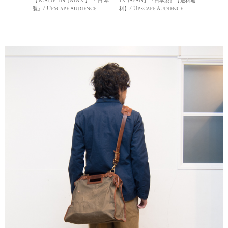
【MADE IN JAPAN】『日本
IN JAPAN】『日本製』【送料無
製』/ Upscape Audience
料】/ Upscape Audience