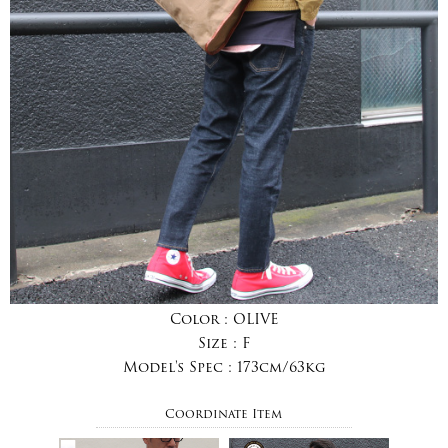
Color :
OLIVE
Size :
F
Model's Spec :
173cm/63kg
Coordinate Item