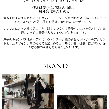
vasco Canvas × Leather City Mail Bag
使えば使うほど味わい深い、
経年変化を楽しめる
大きく開くがま口状のメインコンパートメントが特徴的なメールバッグ。ボデ
ィと一体となった取っ手もお洒落で個性のあるデザインです。
シンプルにさっと開け閉めでき、頑丈なつくりは普段使いのバッグとしても最
適。大きめの書類が入るサイジングも魅力的です。
厚手のキャンバス地をボディに、ヴィンテージ感のあるカウレザーをアクセン
トとしたデザイン。そのままでも楽しめると同時に、使えば使うほど味わい深
くなる懐の深さも持ち合わせています。
Brand