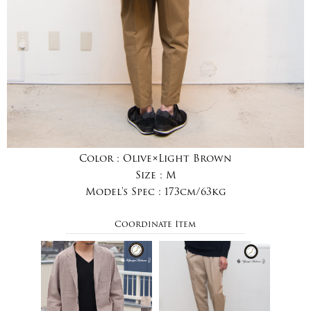
Color :
Olive×Light Brown
Size :
M
Model's Spec :
173cm/63kg
Coordinate Item