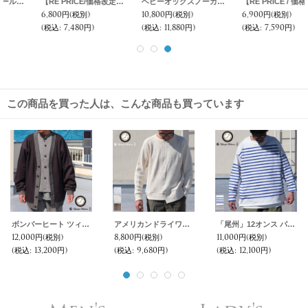
【RE PRICE/価格改定】麻混デニムワイド2タックアンクルパンツ【MADE IN JAPAN】『日本製』 / Upscape Audience
ヘビーオックスノーカラーフィールドジャケット【MADE IN JAPAN】『日本製』/ Upscape Audience
【RE PRICE / 価格改定】馬布2ボタンテーラードジャケット【MADE IN JAPAN】『日本製』 / Upscape Audience
6,800円
(税別)
10,800円
(税別)
6,900円
(税別)
(税込
:
7,480円)
(税込
:
11,880円)
(税込
:
7,590円)
この商品を買った人は、こんな商品も買っています
ボンバーヒート ツィード Vネック カーディガン【送料無料】『日本製』【MADE IN JAPAN】 / Upscape Audience
アメリカンドライワッフル×リブ アシンメトリーニット【MADE IN JAPAN】『日本製』 / Upscape Audience
「尾州」12オンス パネルボーダー ボートネック ボクシーTシャツ【MADE IN JAPAN】『日本製』/ Upscape Audience
12,000円
(税別)
8,800円
(税別)
11,000円
(税別)
(税込
:
13,200円)
(税込
:
9,680円)
(税込
:
12,100円)