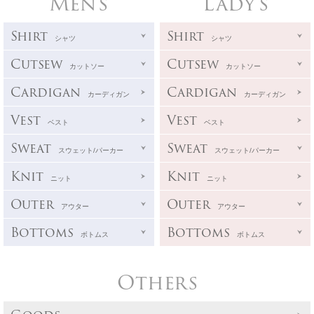
Men's
Lady's
Shirt
Shirt
シャツ
シャツ
Cutsew
Cutsew
カットソー
カットソー
Cardigan
Cardigan
カーディガン
カーディガン
Vest
Vest
ベスト
ベスト
Sweat
Sweat
スウェット/パーカー
スウェット/パーカー
Knit
Knit
ニット
ニット
Outer
Outer
アウター
アウター
Bottoms
Bottoms
ボトムス
ボトムス
Others