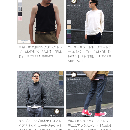
吊編天竺 丸胴ロングタンクトッ
コーマ天竺ボートネックフットボ
プ【MADE IN JAPAN】『日本
ールL/S Tee【MADE IN
製』 Upscape Audience
JAPAN】『日本製』/ Upscape
Audience
リップストップ撥水ナイロン レ
赤耳（セルヴィッチ）ストレッチ
イズドネック コーチジャケット
デニムアンクルパンツ【MADE