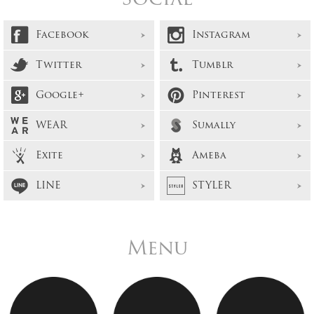
Facebook
Instagram
Twitter
Tumblr
Google+
Pinterest
WEAR
Sumally
Exite
Ameba
LINE
STYLER
Menu