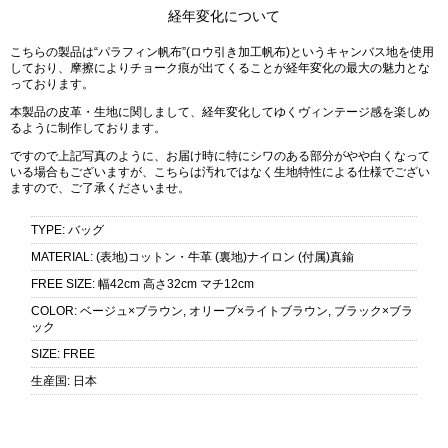
経年変化について
こちらの製品は“パラフィン帆布”(ロウ引き加工帆布)というキャンバス地を使用
しており、摩擦によりチョーク痕が出てくることが経年変化の最大の魅力とな
っております。
本製品の皮革・生地に関しまして、経年変化してゆくヴィンテージ感を楽しめ
るように制作しております。
ですので上記写真のように、お届け時に特にシワのある部分がやや白くなって
いる場合もございますが、こちらは汚れではなく生地特性による仕様でござい
ますので、ご了承くださいませ。
TYPE
:
バッグ
MATERIAL
:
(表地)コットン・牛革 (裏地)ナイロン (付属)真鍮
FREE SIZE
:
幅42cm 高さ32cm マチ12cm
COLOR
:
ベージュ×ブラウン, オリーブ×ライトブラウン, ブラック×ブラ
ック
SIZE
:
FREE
生産国
:
日本