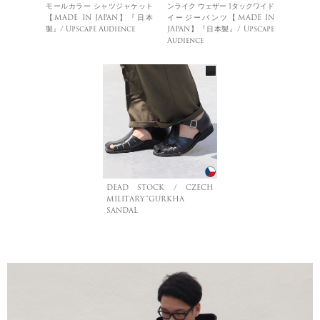
モールカラー シャツジャケット
ンライク ウェザー 1タックワイド
【MADE IN JAPAN】『日本
イージーパンツ【MADE IN
製』/ Upscape Audience
JAPAN】『日本製』/ Upscape
Audience
DEAD STOCK / CZECH
MILITARY”GURKHA
SANDAL