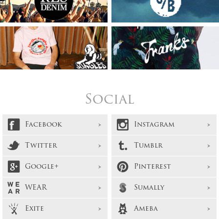
Social
Facebook
Instagram
Twitter
Tumblr
Google+
Pinterest
WEAR
Sumally
Exite
Ameba