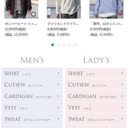
ボンバーヒート ツィード Vネック カーディガン【送料無料】『日本製』【MADE IN JAPAN】 / Upscape Audience
アメリカンドライワッフル×リブ アシンメトリーニット【MADE IN JAPAN】『日本製』 / Upscape Audience
「尾州」12オンス パネルボーダー ボートネック ボクシーTシャツ【MADE IN JAPAN】『日本製』/ Upscape Audience
12,000円
(税別)
8,800円
(税別)
11,000円
(税別)
(税込
:
13,200円)
(税込
:
9,680円)
(税込
:
12,100円)
Men's
Lady's
Shirt
Shirt
シャツ
シャツ
Cutsew
Cutsew
カットソー
カットソー
Cardigan
Cardigan
カーディガン
カーディガン
Vest
Vest
ベスト
ベスト
Sweat
Sweat
スウェット/パーカー
スウェット/パーカー