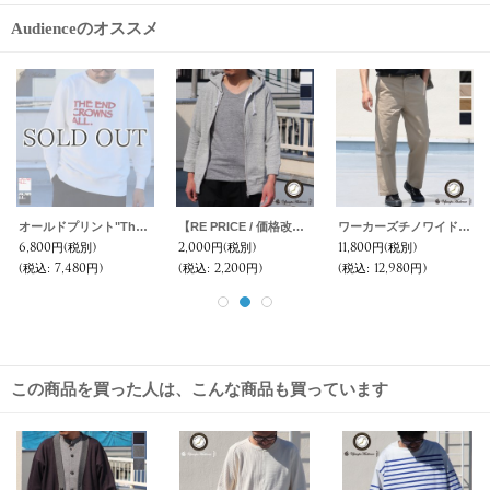
Audienceのオススメ
オールドプリント"The End Crowns All."ヴィンテージガゼットクルーネックスウェット / Audience
【RE PRICE / 価格改定】ソフトエアー裏毛ラグラン7分袖フードジップパーカー【MADE IN JAPAN】『日本製』/ Upscape Audience
ワーカーズチノワイドインステップカットパンツ【MADE IN JAPAN】『日本製』【送料無料】/ Upscape Audience
6,800円
(税別)
2,000円
(税別)
11,800円
(税別)
(税込
:
7,480円)
(税込
:
2,200円)
(税込
:
12,980円)
この商品を買った人は、こんな商品も買っています