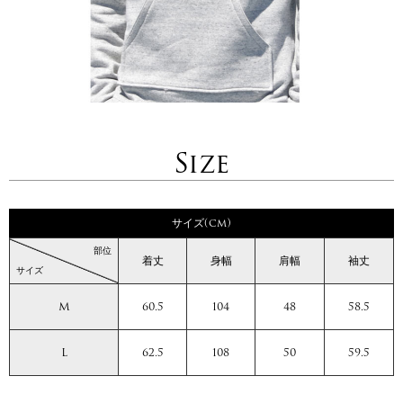
Size
サイズ(cm)
部位
着丈
身幅
肩幅
袖丈
サイズ
M
60.5
104
48
58.5
L
62.5
108
50
59.5