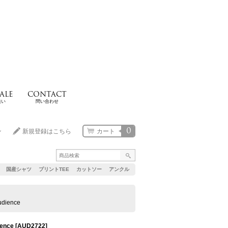
ALE
CONTACT
扱い
問い合わせ
0
ン
新規登録はこちら
カート
国産シャツ
プリントTEE
カットソー
アンクル
ience
ence
[
AUD2722
]