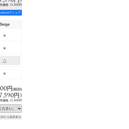
:
12,800円
売価格
acebookでシェア
Beige
×
×
△
×
900円
(税別)
7,590円
)
12,800円
売価格
:
に関する重要事項