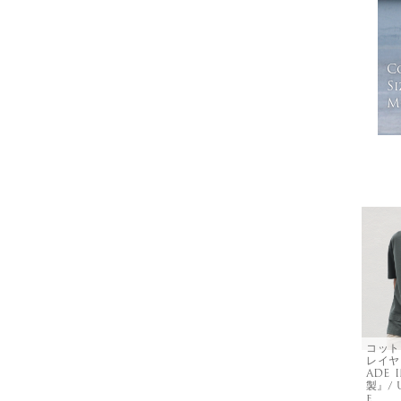
C
Si
Mo
コット
レイヤ
ADE 
製』/ 
e