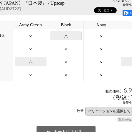
N JAPAN】『日本製』 / Upscap
希望小
[
AUD2722
]
F
Army Green
Black
Navy
16
×
△
×
×
×
×
△
×
×
×
×
×
:
6,
販売価格
(
税込
:
希望小
数量
:
返品特約