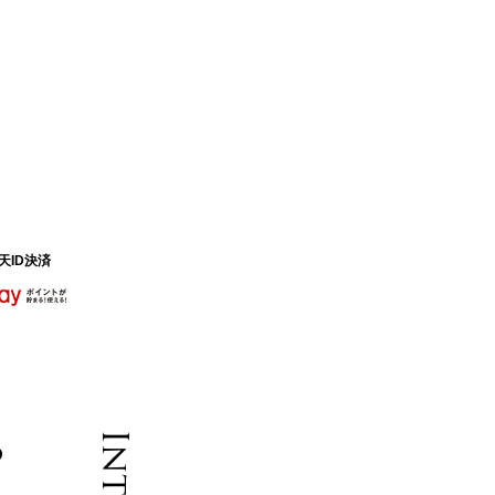
天ID決済
る