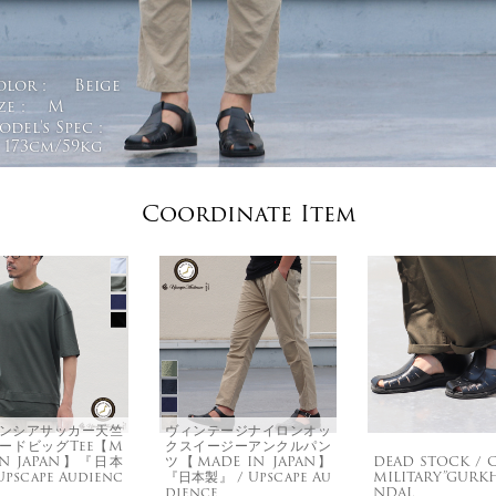
olor :
Beige
ze :
M
del's Spec :
173cm/59kg
Coordinate Item
ンシアサッカー天竺
ヴィンテージナイロンオッ
ードビッグTee【M
クスイージーアンクルパン
IN JAPAN】『日本
ツ【MADE IN JAPAN】
DEAD STOCK / 
Upscape Audienc
『日本製』 / Upscape Au
MILITARY”GURK
dience
NDAL