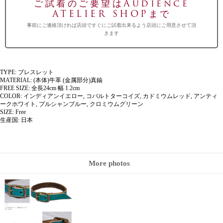
ご試着のご要望はAudience
ATELIER SHOPまで
事前にご連絡頂ければ店頭ですぐにご試着出来るよう店頭にご用意させて頂
きます
TYPE
:
ブレスレット
MATERIAL
:
(本体)牛革 (金属部分)真鍮
FREE SIZE
:
全長24cm 幅 1.2cm
COLOR
:
インディアンイエロー, コバルトターコイズ, カドミウムレッド, アンティ
ークホワイト, プルシャンブルー, クロミウムグリーン
SIZE
:
Free
生産国
:
日本
More photos