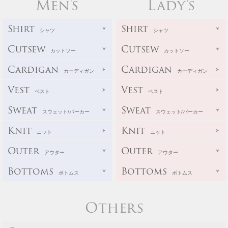
Men's
Lady's
Shirt
Shirt
シャツ
シャツ
Cutsew
Cutsew
カットソー
カットソー
Cardigan
Cardigan
カーディガン
カーディガン
Vest
Vest
ベスト
ベスト
Sweat
Sweat
スウェット/パーカー
スウェット/パーカー
Knit
Knit
ニット
ニット
Outer
Outer
アウター
アウター
Bottoms
Bottoms
ボトムス
ボトムス
Others