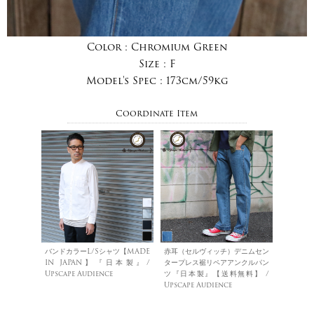
Color :
Chromium Green
Size :
F
Model's Spec :
173cm/59kg
Coordinate Item
バンドカラーL/Sシャツ【MADE
赤耳（セルヴィッチ）デニムセン
IN JAPAN】『日本製』/
タープレス裾リペアアンクルパン
Upscape Audience
ツ『日本製』【送料無料】 /
Upscape Audience