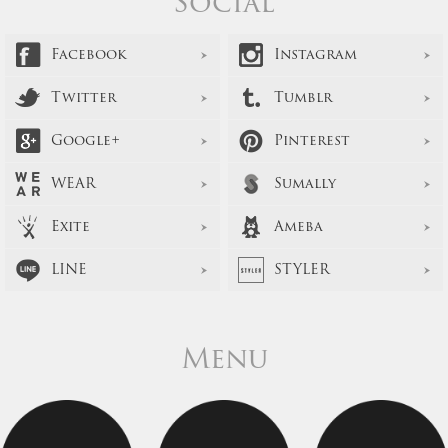
Social
Facebook
Instagram
Twitter
Tumblr
Google+
Pinterest
WEAR
Sumally
Exite
Ameba
LINE
STYLER
Menu