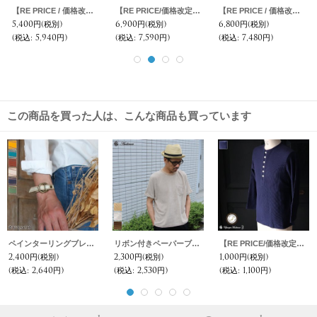
【RE PRICE / 価格改定】馬布ワイド2タックイージーアンクル【MADE IN JAPAN】『日本製』 / Upscape Audience
【RE PRICE/価格改定】サマーウール調ツイルストレッチ2タックイージーアンクルパンツ【MADE IN JAPAN】『日本製』/ Upscape Audience
【RE PRICE / 価格改定】馬布ノーカラースナップボタンコーチブルゾン【MADE IN JAPAN】『日本製』/ Upscape Audience
5,400円
(税別)
6,900円
(税別)
6,800円
(税別)
(税込
:
5,940円)
(税込
:
7,590円)
(税込
:
7,480円)
この商品を買った人は、こんな商品も買っています
ペインターリングブレスレット / Pieroglyph
リボン付きペーパーブレードハット / Audience
【RE PRICE/価格改定】度詰ワッフル1コンチョボタンヘンリーネック7分袖カットソー【MADE IN JAPAN】『日本製』/ Upscape Audience
2,400円
(税別)
2,300円
(税別)
1,000円
(税別)
(税込
:
2,640円)
(税込
:
2,530円)
(税込
:
1,100円)