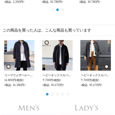
(税込
:
2,200円)
(税込
:
10,780円)
(税込
:
10,780円)
この商品を買った人は、こんな商品も買っています
コーマウェザールーズフィットコーチステンカラーコート［Lady's］【MADE IN JAPAN】『日本製』【送料無料】 / Upscape Audience
ヘビーオックスカバーオールステンカラーコート【MADE IN JAPAN】『日本製』/ Upscape Audience
ヘビーオックスカバーオールステンカラーコート［Lady's］【MADE IN JAPAN】『日本製』/ Upscape Audience
14,800円
(税別)
9,700円
(税別)
9,700円
(税別)
(税込
:
16,280円)
(税込
:
10,670円)
(税込
:
10,670円)
Men's
Lady's