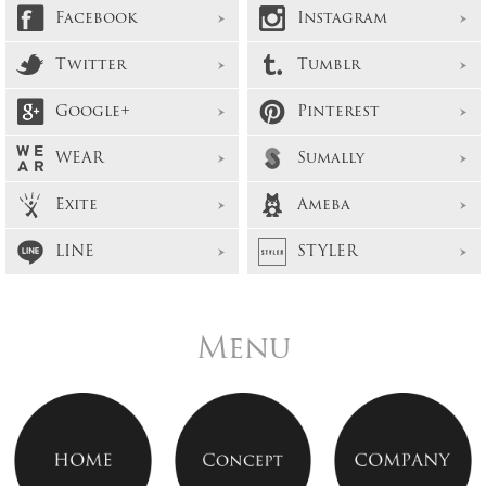
Facebook
Instagram
Twitter
Tumblr
Google+
Pinterest
WEAR
Sumally
Exite
Ameba
LINE
STYLER
Menu