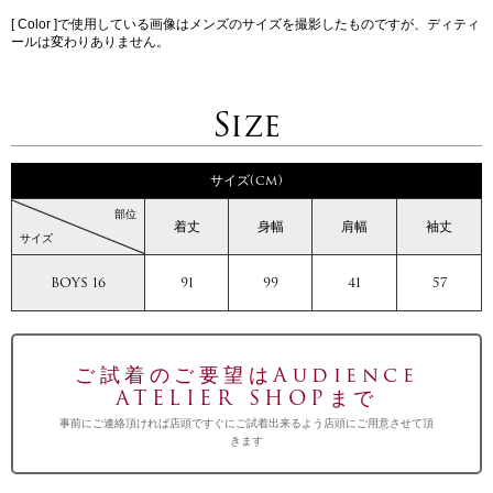
[ Color ]で使用している画像はメンズのサイズを撮影したものですが、ディティ
ールは変わりありません。
Size
サイズ(cm)
部位
着丈
身幅
肩幅
袖丈
サイズ
BOYS 16
91
99
41
57
ご試着のご要望はAudience
ATELIER SHOPまで
事前にご連絡頂ければ店頭ですぐにご試着出来るよう店頭にご用意させて頂
きます