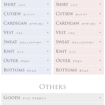
Shirt
Shirt
シャツ
シャツ
Cutsew
Cutsew
カットソー
カットソー
Cardigan
Cardigan
カーディガン
カーディガン
Vest
Vest
ベスト
ベスト
Sweat
Sweat
スウェット/パーカー
スウェット/パーカー
Knit
Knit
ニット
ニット
Outer
Outer
アウター
アウター
Bottoms
Bottoms
ボトムス
ボトムス
Others
Goods
グッズ・アクセサリー