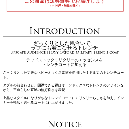
この商品は送料無料でお届けします
（※ 沖縄・離島を除く）
Introduction
ざっくりとした風合いで、
ラフにも着こなせるトレンチ
Upscape Audience Heavy Oxford Military Trench coat
デッドストックミリタリーのエッセンスを
トレンチコートに加える
ざっくりとした丈夫なヘビーオックス素材を使用したミドル丈のトレンチコー
ト。
ダブルの前合わせと、開襟できる襟はオーソドックスなトレンチのデザインな
がら、王道らしい直球の格好良さを表現。
上品なスタイルになりがちなトレンチコートにミリタリーらしさを加え、イン
ナーを幅広く選べるコートに仕上がりました。
Notice