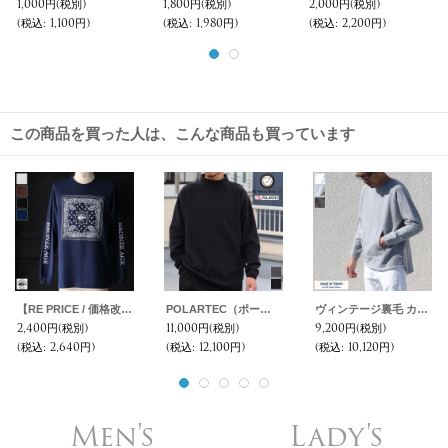
5,400円
(税別)
6,900円
(税別)
6,800円
(税別)
(税込
:
5,940円)
(税込
:
7,590円)
(税込
:
7,480円)
この商品を買った人は、こんな商品も買っています
【RE PRICE / 価格改定】BRONZE AGE（ブロンズエイジ）16/-天竺 プリント L/S TEE/ Audience
POLARTEC（ポーラテック）200 SERIES フリース ヘムラウンド モックネック【MADE IN JAPAN】『日本製』【送料無料】/ Upscape Audience
ヴィンテージ裏毛 カンガルーポケット付 ヘムラウンド 9/S スウェット【MADE IN TOKYO】『東京製』/ Upscape Audience
2,400円
(税別)
11,000円
(税別)
9,200円
(税別)
(税込
:
2,640円)
(税込
:
12,100円)
(税込
:
10,120円)
Men's
Lady's