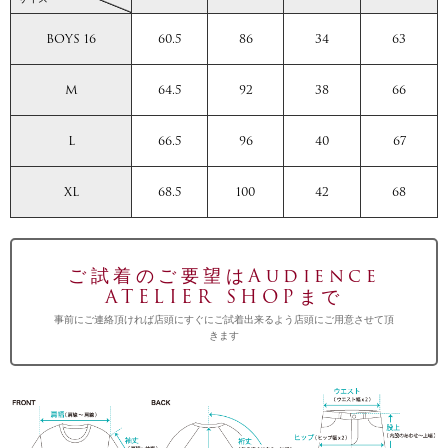
BOYS 16
60.5
86
34
63
M
64.5
92
38
66
L
66.5
96
40
67
XL
68.5
100
42
68
ご試着のご要望はAudience
ATELIER SHOPまで
事前にご連絡頂ければ店頭にすぐにご試着出来るよう店頭にご用意させて頂
きます