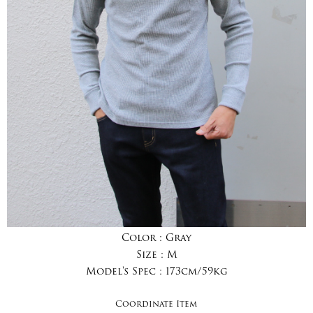
Color :
Gray
Size :
M
Model's Spec :
173cm/59kg
Coordinate Item