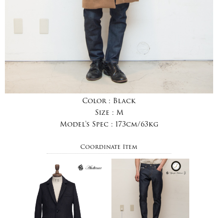
Color :
Black
Size :
M
Model's Spec :
173cm/63kg
Coordinate Item