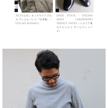
30/2ウエポン タックワイド グル
DEAD STOCK / ITALIAN
カ アンクル パンツ『日本製』 /
ARMY CARABINIERI
Upscape Audience
SERVICE SHOES（イタリア軍
カラビニエリ サービスシュー
ズ）