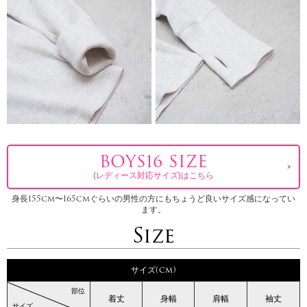
BOYS16 SIZE
(レディース対応サイズ)はこちら
身長155cm〜165cmぐらいの男性の方にもちょうど良いサイズ感になってい
ます。
Size
サイズ(cm)
部位
着丈
身幅
肩幅
袖丈
サイズ