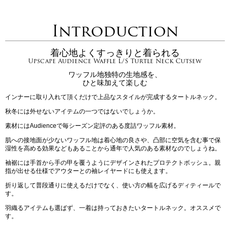
Introduction
着心地よくすっきりと着られる
Upscape Audience Waffle L/S Turtle Neck Cutsew
ワッフル地独特の生地感を、
ひと味加えて楽しむ
インナーに取り入れて頂くだけで上品なスタイルが完成するタートルネック。
秋冬には外せないアイテムの一つではないでしょうか。
素材にはAudienceで毎シーズン定評のある度詰ワッフル素材。
肌への接地面が少ないワッフル地は着心地の良さや、凸部に空気を含む事で保
湿性を高める効果などもあることから通年で人気のある素材なのでしょうね。
袖裾には手首から手の甲を覆うようにデザインされたプロテクトボッシュ。親
指が出せる仕様でアウターとの袖レイヤードにも使えます。
折り返して普段通りに使えるだけでなく、使い方の幅を広げるディティールで
す。
羽織るアイテムも選ばず、一着は持っておきたいタートルネック。オススメで
す。