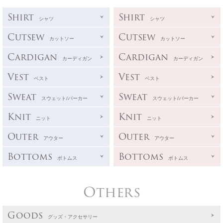
Shirt
Shirt
シャツ
シャツ
Cutsew
Cutsew
カットソー
カットソー
Cardigan
Cardigan
カーディガン
カーディガン
Vest
Vest
ベスト
ベスト
Sweat
Sweat
スウェット/パーカー
スウェット/パーカー
Knit
Knit
ニット
ニット
Outer
Outer
アウター
アウター
Bottoms
Bottoms
ボトムス
ボトムス
Others
Goods
グッズ・アクセサリー