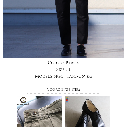
Color :
Black
Size :
L
Model's Spec :
173cm/59kg
Coordinate Item