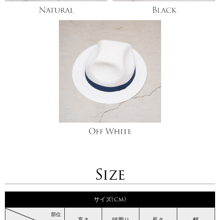
Size
サイズ(cm)
部位
高さ
頭周り
長さ
幅