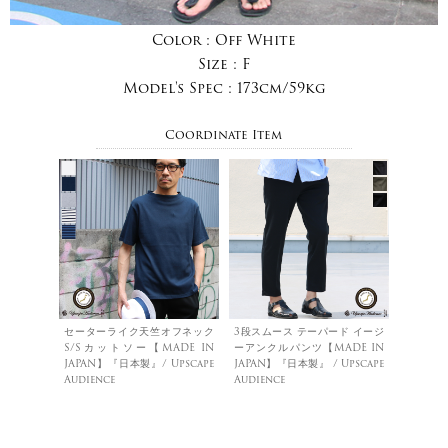
Color :
Off White
Size :
F
Model's Spec :
173cm/59kg
Coordinate Item
セーターライク天竺オフネック
3段スムース テーパード イージ
S/Sカットソー【MADE IN
ーアンクルパンツ【MADE IN
JAPAN】『日本製』/ Upscape
JAPAN】『日本製』 / Upscape
Audience
Audience