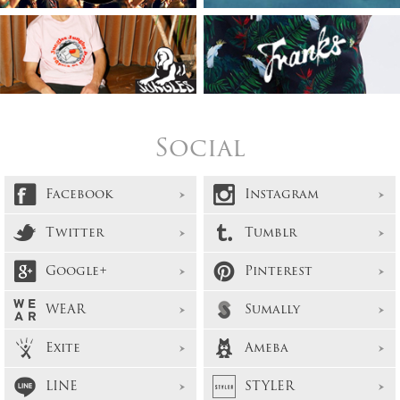
Social
Facebook
Instagram
Twitter
Tumblr
Google+
Pinterest
WEAR
Sumally
Exite
Ameba
LINE
STYLER