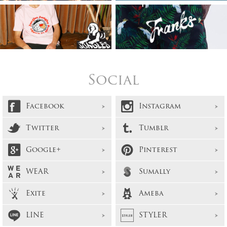
Social
Facebook
Instagram
Twitter
Tumblr
Google+
Pinterest
WEAR
Sumally
Exite
Ameba
LINE
STYLER