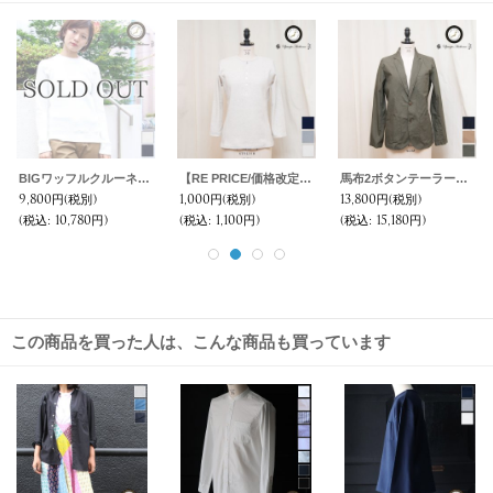
ミラノリブ2ボタンテーラードジャケット [Lady's] 【送料無料】 / Upscape Audience
ヘビーオックスミリタリートレンチコート[Lady's] 【MADE IN JAPAN】『日本製』【送料無料】/ Upscape Audience
ペインターバックルブレスレット / Pieroglyph
12,800円
(税別)
15,800円
(税別)
1,500円
(税別)
(税込
:
14,080円)
(税込
:
17,380円)
(税込
:
1,650円)
この商品を買った人は、こんな商品も買っています