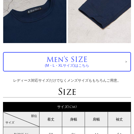
Men's SIZE
(M・L・XLサイズ)はこちら
レディース対応サイズだけでなくメンズサイズももちろんご用意。
Size
サイズ(cm)
部位
着丈
身幅
肩幅
袖丈
サイズ