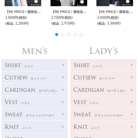
【RE PRICE / 価格改定】タイプライターVネックバンドカラー長袖_Shirts【MADE IN JAPAN】『日本製』/ Upscape Audience
【RE PRICE / 価格改定】バンドカラー長袖シャツ【MADE IN JAPAN】『日本製』/ Upscape Audience
【RE PRICE / 価格改定】セーターライク天竺ドロップショルダーポケット付き長袖カットソー【MADE IN JAPAN】『日本製』/ Upscape Audience
2,000円
(税別)
2,700円
(税別)
3,000円
(税別)
(税込
:
2,200円)
(税込
:
2,970円)
(税込
:
3,300円)
Men's
Lady's
Shirt
Shirt
シャツ
シャツ
Cutsew
Cutsew
カットソー
カットソー
Cardigan
Cardigan
カーディガン
カーディガン
Vest
Vest
ベスト
ベスト
Sweat
Sweat
スウェット/パーカー
スウェット/パーカー
Knit
Knit
ニット
ニット