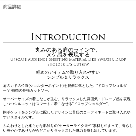
商品詳細
Introduction
丸みのある肩のラインで、
ヌケ感を表現する
Upscape Audience Sheeting Material Like Sweater Drop
Sholder L/S Cutsew
軽めのアイテムで取り入れやすい
シンプル＆リラックス
肩のカドの位置(ショルダーポイント)を腕側に落とした、"ドロップショルダ
ー"が特徴の長袖カットソー。
オーバーサイズの着こなしが生む、リラックスした雰囲気・ドレープ感を表現
しつつシルエットはスマートに着こなせる"ドロップショルダー"。
胸ポケットをシンプルに配したデザインは普段のコーディネートに取り入れや
すいスタイルです。
ふんわりとした柔らかな肌触りの"セーターライク天竺"素材も相まって、春らし
い爽やかでありながらどこかリラックスした魅力を醸し出しています。