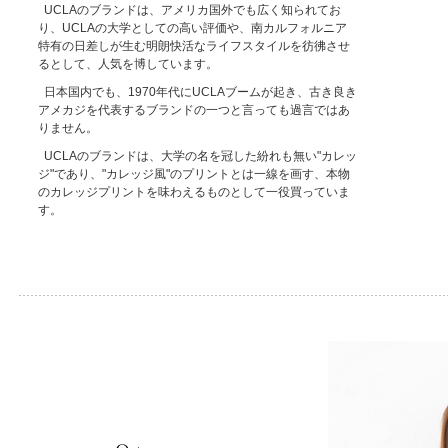
UCLAのブランドは、アメリカ国外でも広く知られてお
り、UCLAの大学としての高い評価や、南カルフォルニア
特有の日差しが生む明朗快活なライフスタイルを彷彿させ
るとして、人気を博しています。
日本国内でも、1970年代にUCLAブームが起き、古き良き
アメカジを代表するブランドの一つと言っても過言ではあ
りません。
UCLAのブランドは、大学の名を冠した紛れも無い"カレッ
ジ"であり、"カレッジ風"のプリントとは一線を画す、本物
のカレッジプリントを味わえるものとして一役買っていま
す。