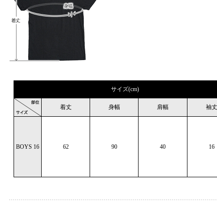
サイズ(cm)
着丈
身幅
肩幅
袖
BOYS 16
62
90
40
16