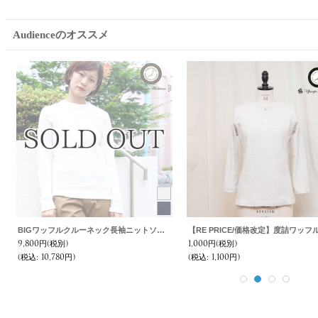
Audienceのオススメ
BIGワッフルクルーネック長袖ニットソー [Lady's]【MADE IN JAPAN】『日本製』/ Upscape Audience
9,800円
(税別)
1,000円
(税別)
(税込
:
10,780円)
(税込
:
1,100円)