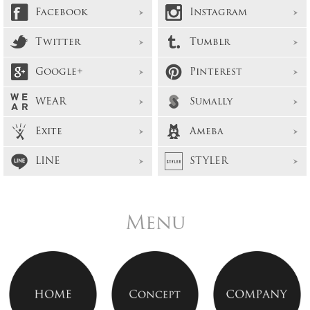
Facebook
Instagram
Twitter
Tumblr
Google+
Pinterest
WEAR
Sumally
Exite
Ameba
LINE
STYLER
Menu