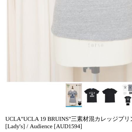
UCLA"UCLA 19 BRUINS"三素材混カレッ
[Lady's] / Audience
[AUD1594]