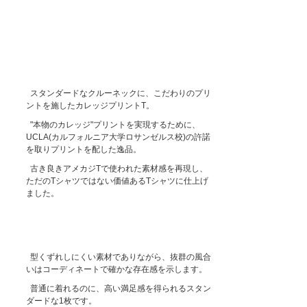
スタンダードなクルーネックに、こだわりのプリ
ントを施したカレッジプリントT。
"本物のカレッジ"プリントを実現するために、
UCLA(カルフォルニア大学ロサンゼルス校)の許諾
を取りプリントを配した逸品。
古き良きアメカジTで使われた素材感を再現し、
ただのTシャツではない価値あるTシャツに仕上げ
ました。
型くずれしにくい素材でありながら、抜群の風合
いはコーディネートで確かな存在感を示します。
普通に着れるのに、高い満足感を得られるスタン
ダードな1枚です。