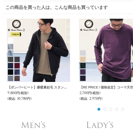
この商品を買った人は、こんな商品も買っています
【ボンバーヒート】爆暖裏起毛 スタンドフードZIP パーカー【MADE IN JAPAN】『日本製』 / Upscape Audience
9,800円
(税別)
2,700円
(税別)
(税込
:
10,780円)
(税込
:
2,970円)
Men's
Lady's