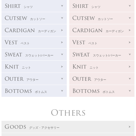
Shirt
Shirt
シャツ
シャツ
Cutsew
Cutsew
カットソー
カットソー
Cardigan
Cardigan
カーディガン
カーディガン
Vest
Vest
ベスト
ベスト
Sweat
Sweat
スウェット/パーカー
スウェット/パーカー
Knit
Knit
ニット
ニット
Outer
Outer
アウター
アウター
Bottoms
Bottoms
ボトムス
ボトムス
Others
Goods
グッズ・アクセサリー