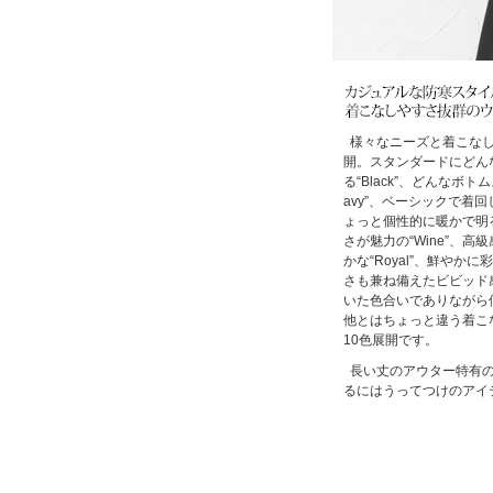
様々なニーズと着こなし
開。スタンダードにどん
る“Black”、どんなボ
avy”、ベーシックで着回しや
ょっと個性的に暖かで明るい
さが魅力の“Wine”、
かな“Royal”、鮮やかに彩
さも兼ね備えたビビッド感
いた色合いでありながら個性的
他とはちょっと違う着こなし
10色展開です。
長い丈のアウター特有
るにはうってつけのアイ