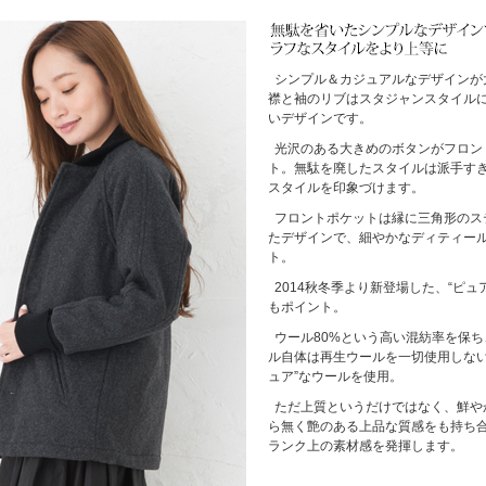
シンプル＆カジュアルなデザインが
襟と袖のリブはスタジャンスタイル
いデザインです。
光沢のある大きめのボタンがフロン
ト。無駄を廃したスタイルは派手す
スタイルを印象づけます。
フロントポケットは縁に三角形のス
たデザインで、細やかなディティー
ト。
2014秋冬季より新登場した、“ピュ
もポイント。
ウール80%という高い混紡率を保
ル自体は再生ウールを一切使用しない
ュア”なウールを使用。
ただ上質というだけではなく、鮮や
ら無く艶のある上品な質感をも持ち
ランク上の素材感を発揮します。