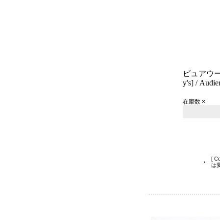
ピュアウー
y's] / Audie
在庫数 ×
[ 
は