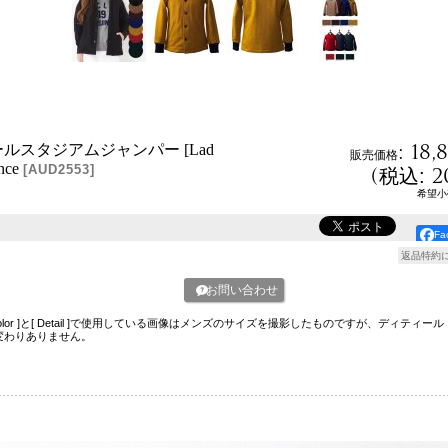
:
18,
ルスタジアムジャンパー [Lad
販売価格
nce
(
2
[
AUD2553
]
税込
:
希望小
F
返品特約
お問い合わせ
Color ]と[ Detail ]で使用している画像はメンズのサイズを撮影したものですが、ディティール
変わりありません。