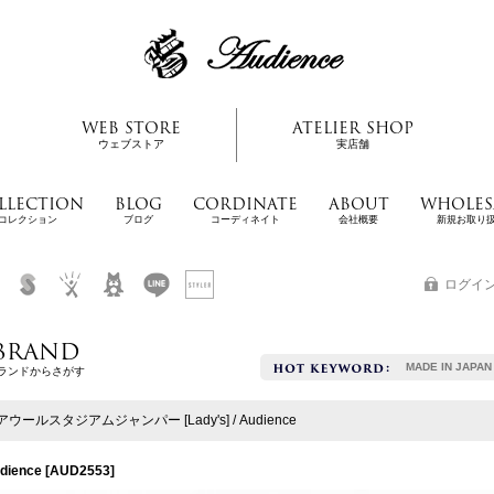
WEB STORE
ATELIER SHOP
ウェブストア
実店舗
LLECTION
BLOG
CORDINATE
ABOUT
WHOLES
コレクション
ブログ
コーディネイト
会社概要
新規お取り
ログイ
BRAND
MADE IN JAPAN
ランドからさがす
ウールスタジアムジャンパー [Lady's] / Audience
ience
[
AUD2553
]