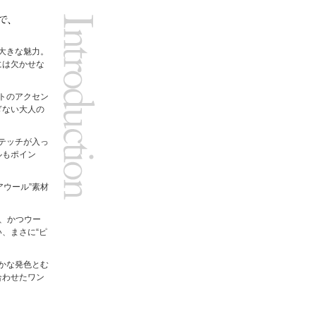
大きな魅力。
には欠かせな
トのアクセン
ぎない大人の
テッチが入っ
ルもポイン
アウール”素材
ち、かつウー
、まさに“ピ
かな発色とむ
合わせたワン