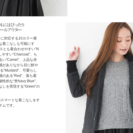
に対応する10カラー展
な着こなしも可能にす
トムスとも着合わせやすい“N
すい“Charcoal”、ち
“Camel”、上品な赤
高級感がありながら目に鮮や
る“Mustard”、可愛らし
のある“Red”、落ち着
な“杢Navy Blue”、
を実現する“Green”の
のスマートな着こなしをす
テムです。