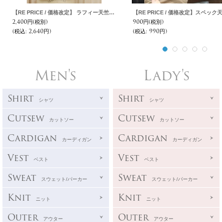
【RE PRICE / 価格改定】 ラフィー天竺"REDMOND"クルーネックポケット付きカットソー[Lady's]【MADE IN JAPAN】 / Upscape Audience
2,400円
(税別)
900円
(税別)
(税込
:
2,640円)
(税込
:
990円)
Men's
Lady's
Shirt
Shirt
シャツ
シャツ
Cutsew
Cutsew
カットソー
カットソー
Cardigan
Cardigan
カーディガン
カーディガン
Vest
Vest
ベスト
ベスト
Sweat
Sweat
スウェット/パーカー
スウェット/パーカー
Knit
Knit
ニット
ニット
Outer
Outer
アウター
アウター