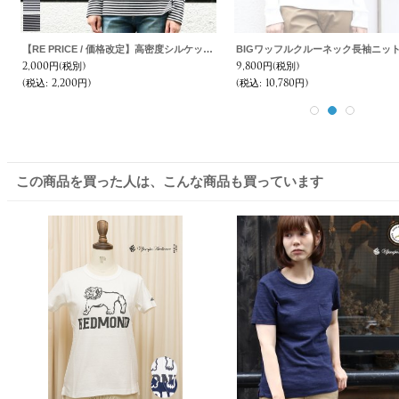
【RE PRICE / 価格改定】高密度シルケットボーダーモックネック長袖Tシャツ[ Lady's ]【MADE IN JAPAN】『日本製』/ Upscape Audience
2,000円
(税別)
9,800円
(税別)
(税込
:
2,200円)
(税込
:
10,780円)
この商品を買った人は、こんな商品も買っています