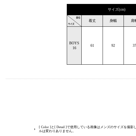
サイズ(cm)
着丈
身幅
肩
BOYS
61
92
3
16
[ Color ]と[ Detail ]で使用している画像はメンズのサイズ
ルは変わりありません。