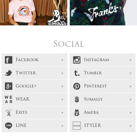
Social
Facebook
Instagram
Twitter
Tumblr
Google+
Pinterest
WEAR
Sumally
Exite
Ameba
LINE
STYLER