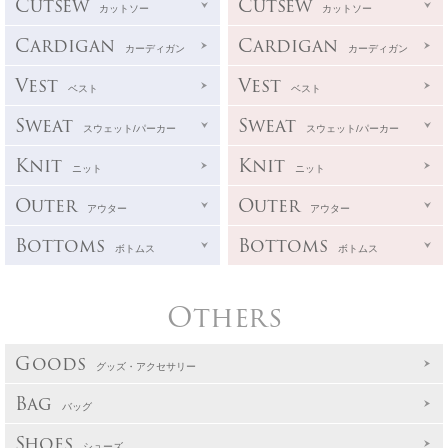
Cutsew
Cutsew
カットソー
カットソー
Cardigan
Cardigan
カーディガン
カーディガン
Vest
Vest
ベスト
ベスト
Sweat
Sweat
スウェット/パーカー
スウェット/パーカー
Knit
Knit
ニット
ニット
Outer
Outer
アウター
アウター
Bottoms
Bottoms
ボトムス
ボトムス
Others
Goods
グッズ・アクセサリー
Bag
バッグ
Shoes
シューズ