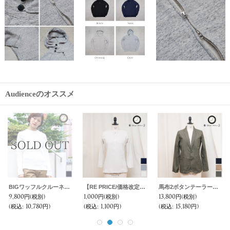
Audienceのオススメ
BIGワッフルクルーネック長袖ニットソー [Lady's]【MADE IN JAPAN】『日本製』/ Upscape Audience
【RE PRICE/価格改定】度詰ワッフル1コンチョボタンヘンリーネック7分袖カットソー [Lady's]【MADE IN JAPAN】『日本製』/ Upscape Audience
馬布2ボタンテーラードジャケット [Lady's] / Upscape Audience
9,800円
(税別)
1,000円
(税別)
13,800円
(税別)
(税込
:
10,780円)
(税込
:
1,100円)
(税込
:
15,180円)