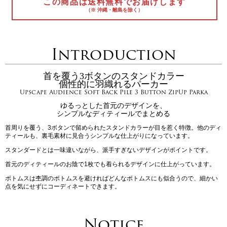
この商品は送料無料でお届けします
（※ 沖縄・離島を除く）
Introduction
首を覆う3ボタンのスタンドカラー
個性的に羽織れるパーカー
Upscape Audience Soft Back Pile 3 Button ZipUp Parka
ゆるっとした首元のデザインを、
シンプルなディティールでまとめる
首周りを覆う、3ボタンで留められたスタンドカラーが目を惹く特徴。他のディ
ティールも、裏毛素材に見合うシンプルな仕上がりになっています。
スタンダードとは一味違いながら、派手すぎないデザインがポイントです。
首元のディティールのお陰で1枚でも着られるデザインに仕上がっています。
ボトムスは杢調のボトムスを避ければどんなボトムスにも似合うので、細かい
点を気にせずにコーディネートできます。
Notice