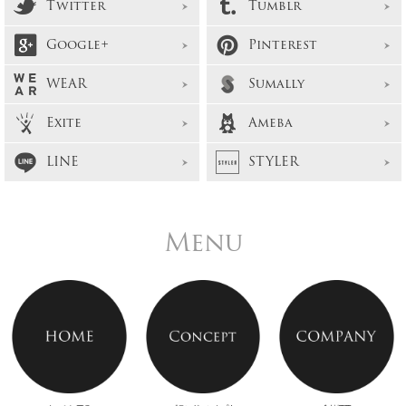
Twitter
Tumblr
Google+
Pinterest
WEAR
Sumally
Exite
Ameba
LINE
STYLER
Menu