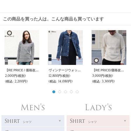
この商品を買った人は、こんな商品も買っています
【RE PRICE / 価格改定】高密度シルケットボーダーモックネック長袖Tシャツ[ Lady's ]【MADE IN JAPAN】『日本製』/ Upscape Audience
ヴィンテージウォッシュストレッチデニム3RDタイプシワ加工Gジャン 【送料無料】 / Audience
【RE PRICE/価格改定】ビッグワッフルモックネック 指ぬきニット【MADE IN JAPAN】『日本製』 / Upscape Audience
2,000円
(税別)
12,800円
(税別)
3,000円
(税別)
(税込
:
2,200円)
(税込
:
14,080円)
(税込
:
3,300円)
Men's
Lady's
Shirt
Shirt
シャツ
シャツ