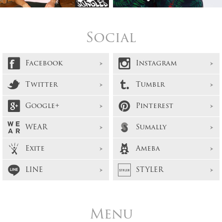
Social
Facebook
Instagram
Twitter
Tumblr
Google+
Pinterest
WEAR
Sumally
Exite
Ameba
LINE
STYLER
Menu