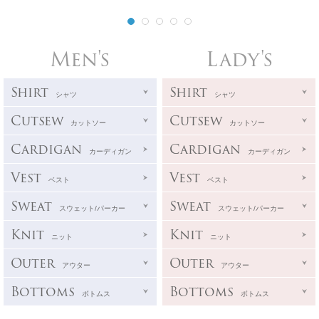
Men's
Lady's
Shirt
Shirt
シャツ
シャツ
Cutsew
Cutsew
カットソー
カットソー
Cardigan
Cardigan
カーディガン
カーディガン
Vest
Vest
ベスト
ベスト
Sweat
Sweat
スウェット/パーカー
スウェット/パーカー
Knit
Knit
ニット
ニット
Outer
Outer
アウター
アウター
Bottoms
Bottoms
ボトムス
ボトムス