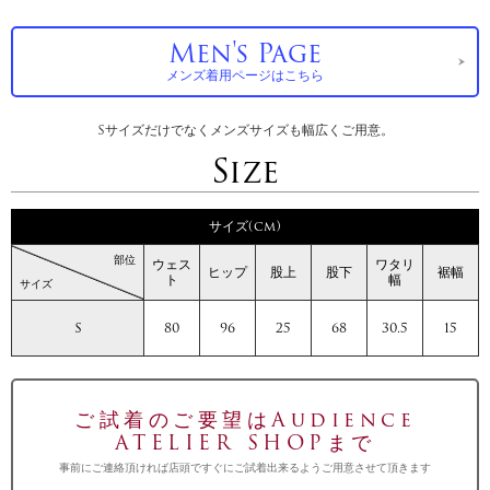
Men's Page
メンズ着用ページはこちら
Sサイズだけでなくメンズサイズも幅広くご用意。
Size
サイズ(cm)
部位
ウェス
ワタリ
ヒップ
股上
股下
裾幅
ト
幅
サイズ
S
80
96
25
68
30.5
15
ご試着のご要望はAudience
ATELIER SHOPまで
事前にご連絡頂ければ店頭ですぐにご試着出来るようご用意させて頂きます