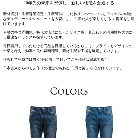
10年先の未来を想像し、新しい価値を創造する
素材選別・生産背景選定・生産管理にこだわり、ベーシックなアイテムの細か
なディティールやシルエットを大切にし、「 着た人が楽しくなる 」提案をし続
けていきます。
素材の持つ雰囲気、時代の流れに合ったサイズ感、着合わせの汎用性を大切に
し最適なバランスを探求しています。
毎日着用していただける商品を目指しているからこそ、プライスもデザインの
一部と考え、効率の良い裁断縫製、素材手配や工場を選定しています。
作られて完成では無く“身に着けて頂いてこそ作品は完成する ”
日本古来からのモノ作りの概念でもある「 用と美 」を心がけています。
Colors