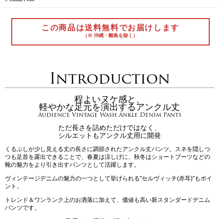
この商品は送料無料でお届けします
（※ 沖縄・離島を除く）
Introduction
程よいヌケ感と、
軽やかな足元を演出するアンクル丈
Audience Vintage Wash Ankle Denim Pants
ただ長さを詰めただけではなく、
シルエットもアンクル丈用に開発
くるぶしが少し見える丈の長さに調節されたアンクル丈パンツ。スネを隠しつ
つも足首を露出できることで、春夏は涼しげに、秋冬はショートブーツなどの
靴の魅力をより引き出すパンツとして活躍します。
ヴィンテージデニムの魅力の一つとして挙げられる"セルヴィッチ(赤耳)"もポイ
ント。
トレンド＆ワンランク上のお洒落に加えて、価値も高い新スタンダードデニム
パンツです。