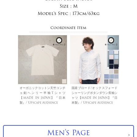
Size :
M
Model's Spec :
173cm/63kg
Coordinate Item
オーガニックコットン天竺コンチ
国産ブロード/オックスフォード
ョ釦ヘンリー半袖Tシャツ
シャーリングボタンダウン長袖シ
【MADE IN JAPAN】『日本
ャツ【MADE IN JAPAN】『日
製』/ Upscape Audience
本製』/ Upscape Audience
Men's Page