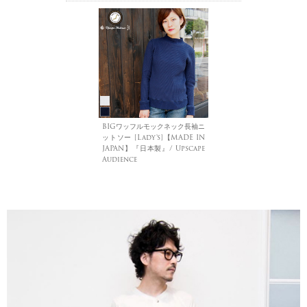
BIGワッフルモックネック長袖ニ
ットソー [Lady's]【MADE IN
JAPAN】『日本製』/ Upscape
Audience