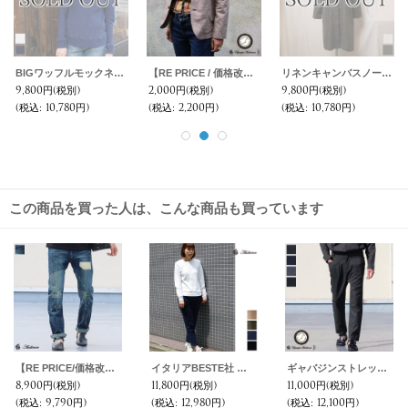
サマーウール調ツイル2ボタンテーラードジャケット [Lady's]【MADE IN JAPAN】『日本製』【送料無料】/ Upscape Audience
赤耳白デニムアンクルパンツ [Lady's] 【送料無料】 / Upscape Audience
Unbleachedセルヴィッチデニムアンクル丈パンツ [Lady's] 【送料無料】 / Upscape Audience
12,800円
(税別)
11,800円
(税別)
11,800円
(税別)
(税込
:
14,080円)
(税込
:
12,980円)
(税込
:
12,980円)
この商品を買った人は、こんな商品も買っています
【RE PRICE/価格改定】68'sヴィンテージ加工タイトフィットストレートセルヴィッチデニムパンツ / Audience
イタリアBESTE社 モールスキン 2タックアンクルパンツ[Lady's] 【送料無料】/ Audience
ギャバジンストレッチ タック アンクル パンツ『日本製』【送料無料】 / Audience
8,900円
(税別)
11,800円
(税別)
11,000円
(税別)
(税込
:
9,790円)
(税込
:
12,980円)
(税込
:
12,100円)