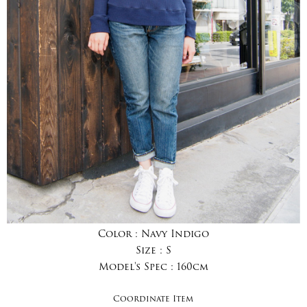
Color :
Navy Indigo
Size :
S
Model's Spec :
160cm
Coordinate Item