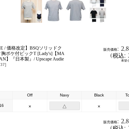
:
2,
ICE / 価格改定】BSQソリッドク
販売価格
ポケ付ビックT [Lady's]【MA
(
税込
:
PAN】『日本製』/ Upscape Audie
希望
37
]
Off
Navy
Black
T
16
×
△
×
:
2,
販売価格
(
税込
: