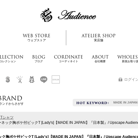
WEB STORE
ATELIER SHOP
ウェブストア
実店舗
LLECTION
BLOG
CORDINATE
ABOUT
WHOLES
コレクション
ブログ
コーディネイト
会社概要
新規お取り
ログイ
BRAND
MADE IN JAPAN
ランドからさがす
Tシャツ
ク胸ポケ付ビックT [Lady's]【MADE IN JAPAN】『日本製』/ Upscape Audien
ポケ付ビックT [Lady's]【MADE IN JAPAN】『日本製』/ Upscape Audienc