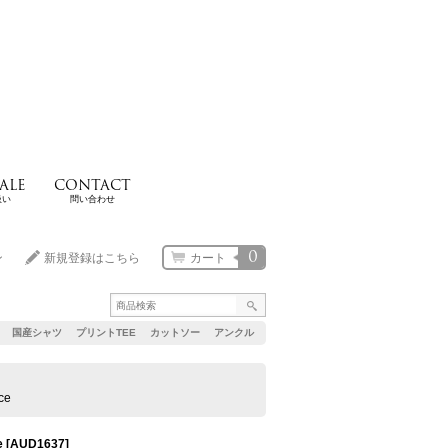
ALE
CONTACT
扱い
問い合わせ
0
ン
新規登録はこちら
カート
国産シャツ
プリントTEE
カットソー
アンクル
ce
e
[
AUD1637
]