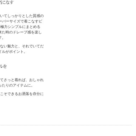
いてしっかりとした質感の
オーバーサイズで着こなすビ
。極力シンプルにまとめる
来た時のドレープ感を楽し
す。
ない魅力と、それでいてだ
イルがポイント。
てさっと着れば、おしゃれ
ったりのアイテムに。
こそできるお洒落を存分に