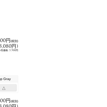
800円
(税別)
F
3,080円
)
a
c
:
5,900円
小売価格
e
b
o
o
k
で
シ
ェ
ア
op Gray
△
800円
(税別)
3,080円
)