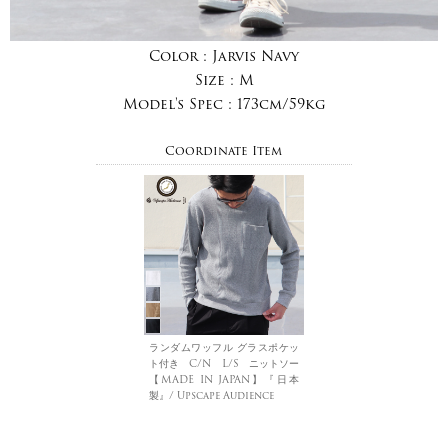
Color :
Jarvis Navy
Size :
M
Model's Spec :
173cm/59kg
Coordinate Item
ランダムワッフル グラスポケッ
ト付き C/N L/S ニットソー
【MADE IN JAPAN】『日本
製』/ Upscape Audience