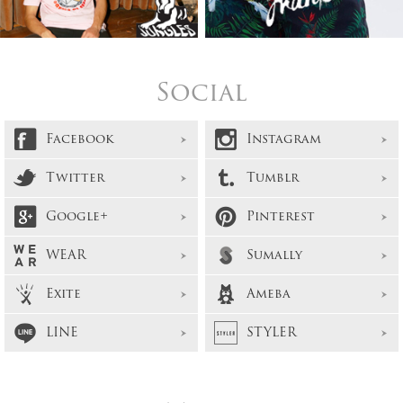
Social
Facebook
Instagram
Twitter
Tumblr
Google+
Pinterest
WEAR
Sumally
Exite
Ameba
LINE
STYLER