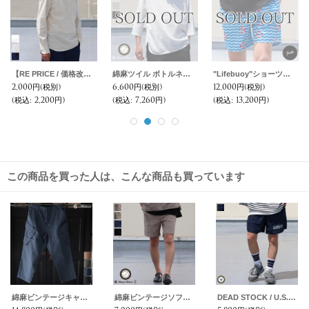
【RE PRICE / 価格改定】オックスナローカラーボタンダウンプルオーバーL/Sシャツ【MADE IN JAPAN】『日本製』/ Upscape Audience
綿麻ツイル ボトルネック サドルヘムラウンド7/SビックシャツTEE【MADE IN JAPAN】『日本製』/ Upscape Audience
"Lifebuoy"ショーツ【送料無料】/Franks
2,000円
(税別)
6,600円
(税別)
12,000円
(税別)
(税込
:
2,200円)
(税込
:
7,260円)
(税込
:
13,200円)
この商品を買った人は、こんな商品も買っています
綿麻ビンテージキャンバス ROYAL NAVY コンバットカーゴ イージーパンツ【送料無料】 /Audience
綿麻ビンテージソフトキャンバス ツールポケ ショーツ【MADE IN JAPAN】『日本製』【送料無料】/ Upscape Audience
DEAD STOCK / U.S.Navy Physical Training Nylon Shorts（米海軍 フィジカルトレーニングナイロンショーツ）