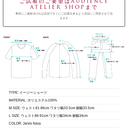
ご試着のご要望はAudience
ATELIER SHOPまで
事前にご連絡頂ければ店頭ですぐにご試着出来るよう店頭にご用意させて頂
きます
TYPE
:
イージーショーツ
MATERIAL
:
ポリエステル100%
M SIZE
:
ウェスト81-86cm ワタリ幅33.5cm 裾幅33.5cm
L SIZE
:
ウェスト86-91cm ワタリ幅34cm 裾幅34cm
COLOR
:
Jarvis Navy