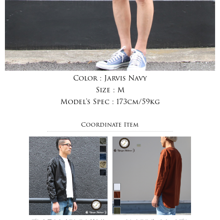
Color :
Jarvis Navy
Size :
M
Model's Spec :
173cm/59kg
Coordinate Item