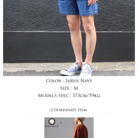
Color :
Jarvis Navy
Size :
M
Model's Spec :
173cm/59kg
Coordinate Item