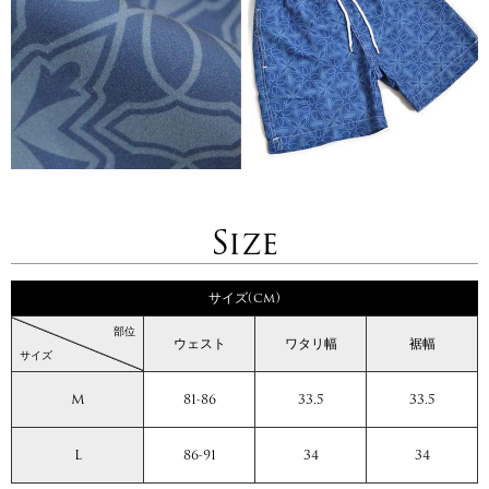
Size
サイズ(cm)
部位
ウェスト
ワタリ幅
裾幅
サイズ
M
81-86
33.5
33.5
L
86-91
34
34