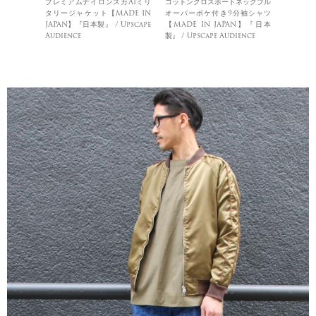
プレミアムナイロンスカA1ミリ
コットンクロスボートネックプル
タリージャケット【MADE IN
オーバーポケ付き9分袖シャツ
JAPAN】『日本製』 / Upscape
【MADE IN JAPAN】『日本
Audience
製』 / Upscape Audience