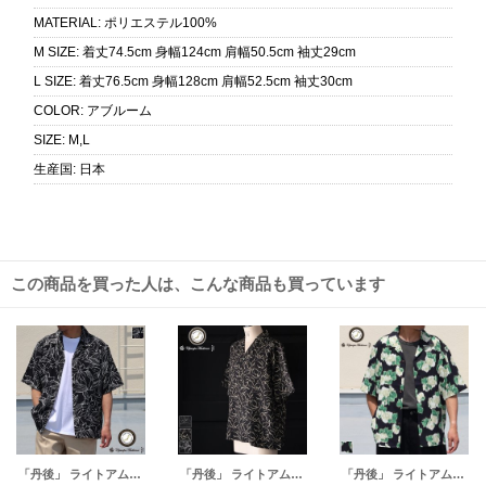
MATERIAL
:
ポリエステル100%
M SIZE
:
着丈74.5cm 身幅124cm 肩幅50.5cm 袖丈29cm
L SIZE
:
着丈76.5cm 身幅128cm 肩幅52.5cm 袖丈30cm
COLOR
:
アブルーム
SIZE
:
M,L
生産国
:
日本
この商品を買った人は、こんな商品も買っています
「丹後」 ライトアムンゼン(梨地) 捺染 モノトーンフラワー “マシンプリント” オープンカラー ハーフスリーブシャツ【MADE IN JAPAN】『日本製』/ Upscape Audience
「丹後」 ライトアムンゼン(梨地) 捺染 モノトーンフラワー “マシンプリント” オープンカラー ハーフスリーブシャツ【MADE IN JAPAN】『日本製』/ Upscape Audience
「丹後」 ライトアムンゼン(梨地) ジャパニーズ カスリライクプリント オープンカラー ハーフスリーブシャツ【MADE IN JAPAN】『日本製』/ Upscape Audience