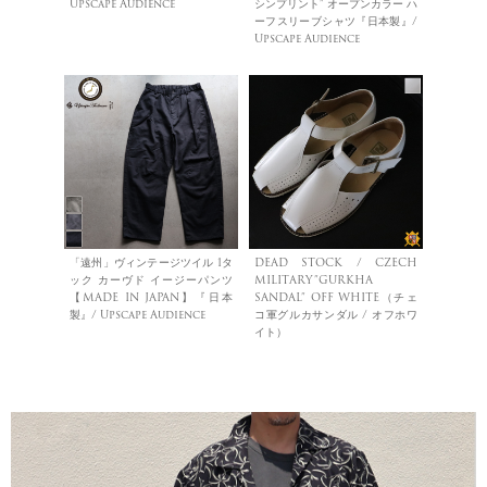
Upscape Audience
シンプリント” オープンカラー ハ
ーフスリーブシャツ『日本製』/
Upscape Audience
「遠州」ヴィンテージツイル 1タ
DEAD STOCK / CZECH
ック カーヴド イージーパンツ
MILITARY”GURKHA
【MADE IN JAPAN】『日本
SANDAL” OFF WHITE（チェ
製』/ Upscape Audience
コ軍グルカサンダル / オフホワ
イト）