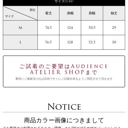
サイズ(cm)
部位
着丈
身幅
肩幅
袖丈
サイズ
M
74.5
124
50.5
29
L
76.5
128
52.5
30
ご試着のご要望はAudience
ATELIER SHOPまで
事前にご連絡頂ければ店頭ですぐにご試着出来るようご用意させて頂きます
Notice
商品カラー画像につきまして