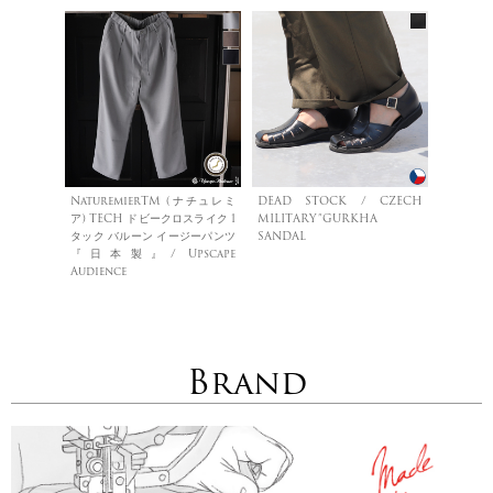
NaturemierTM (ナチュレミ
DEAD STOCK / CZECH
ア) TECH ドビークロスライク 1
MILITARY”GURKHA
タック バルーン イージーパンツ
SANDAL
『日本製』/ Upscape
Audience
Brand