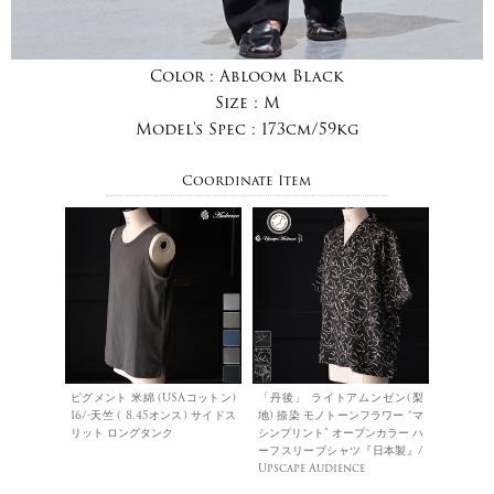
Color :
Abloom Black
Size :
M
Model's Spec :
173cm/59kg
Coordinate Item
ピグメント 米綿 (USAコットン)
「丹後」 ライトアムンゼン(梨
16/-天竺 ( 8.45オンス) サイドス
地) 捺染 モノトーンフラワー “マ
リット ロングタンク
シンプリント” オープンカラー ハ
ーフスリーブシャツ『日本製』/
Upscape Audience