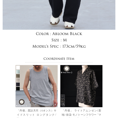
Color :
Abloom Black
Size :
M
Model's Spec :
173cm/59kg
Coordinate Item
「丹後」度詰天竺（6オンス）サ
「丹後」 ライトアムンゼン(梨
イドスリット ロングタンク/
地) 捺染 モノトーンフラワー “マ