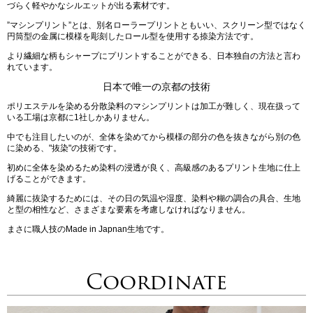
づらく軽やかなシルエットが出る素材です。
”マシンプリント”とは、別名ローラープリントともいい、スクリーン型ではなく
円筒型の金属に模様を彫刻したロール型を使用する捺染方法です。
より繊細な柄もシャープにプリントすることができる、日本独自の方法と言わ
れています。
日本で唯一の京都の技術
ポリエステルを染める分散染料のマシンプリントは加工が難しく、現在扱って
いる工場は京都に1社しかありません。
中でも注目したいのが、全体を染めてから模様の部分の色を抜きながら別の色
に染める、"抜染"の技術です。
初めに全体を染めるため染料の浸透が良く、高級感のあるプリント生地に仕上
げることができます。
綺麗に抜染するためには、その日の気温や湿度、染料や糊の調合の具合、生地
と型の相性など、さまざまな要素を考慮しなければなりません。
まさに職人技のMade in Japnan生地です。
Coordinate