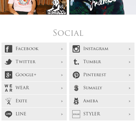
Social
Facebook
Instagram
Twitter
Tumblr
Google+
Pinterest
WEAR
Sumally
Exite
Ameba
LINE
STYLER