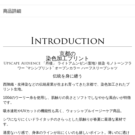
商品詳細
Introduction
京都の
染色加工プリント
Upscape Audience 「丹後」 ライトアムンゼン(梨地) 捺染 モノトーンフラ
ワー “マシンプリント” オープンカラー ハーフスリーブシャツ
伝統を身に纏う
西陣織・友禅染などの伝統産業が生まれ育ってきた京都で、染色加工されたプ
リント生地。
100dのウーリー糸を使用し、肌触りの良さとソフトでしなやかな風合いが特徴
です。
吸水速乾やUVカットの機能性も高く、ウォッシャブルイージーケア商品。
シワになりにくいドライタッチのさらっとした肌触りが春夏に最適な素材で
す。
適度なハリ感で、身体のラインが出にくいのも嬉しいポイント。薄いのに透け