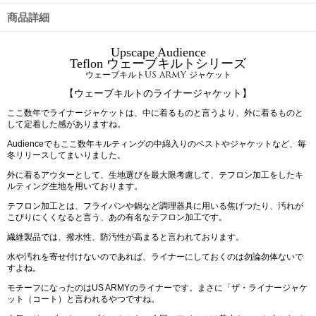
商品詳細
Upscape Audience
Teflon ウェーブキルトシリーズ
ウェーブキルトUS ARMY ジャケット
【ウェーブキルトのライナージャケット】
ここ数年でライナージャケットは、中に着るものと言うより、外に着るものと
して定着した感がありますね。
Audienceでもここ数年キルティングの中綿入りのベストやジャケットなど、毎
冬リリースしてまいりました。
外に着るアウターとして、生地選びを最大限考慮して、テフロン加工をしたキ
ルティング生地を用いております。
テフロン加工とは、フライパンや鍋など調理器具に用いる焦げつたり、汚れが
こびりにくくなると言う、あの有名なテフロン加工です。
繊維製品では、撥水性、防汚性が高まると言われております。
水や汚れを寄せ付けないのであれば、ライナーにしておくのは勿論勿体ないで
すよね。
モチーフになったのはUS ARMYのライナーです。まさに「ザ・ライナージャケ
ット（コート）と言われるやつですね。