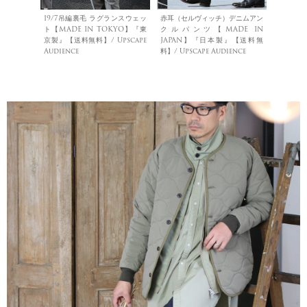
19/7吊編裏毛 ラグランスウェッ
赤耳（セルヴィッチ）デニムアン
ト【MADE IN TOKYO】『東
クルパンツ【MADE IN
京製』【送料無料】/ Upscape
JAPAN】『日本製』【送料無
Audience
料】/ Upscape Audience