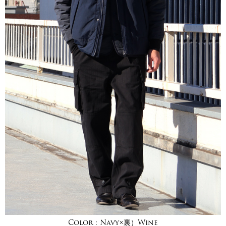
Color :
Navy×裏）Wine