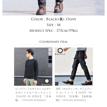
Color :
Black×裏）Olive
Size :
M
Model's Spec :
173cm/59kg
Coordinate Item
ビックワッフルサドルショルダー
赤耳（セルヴィッチ）デニムアン
ガゼットクルーネックニット
クルパンツ【MADE IN
【MADE IN JAPAN】『日本
JAPAN】『日本製』【送料無
製』 / Upscape Audience
料】/ Upscape Audience