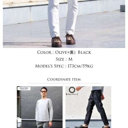
Color :
Olive×裏）Black
Size :
M
Model's Spec :
173cm/59kg
Coordinate Item