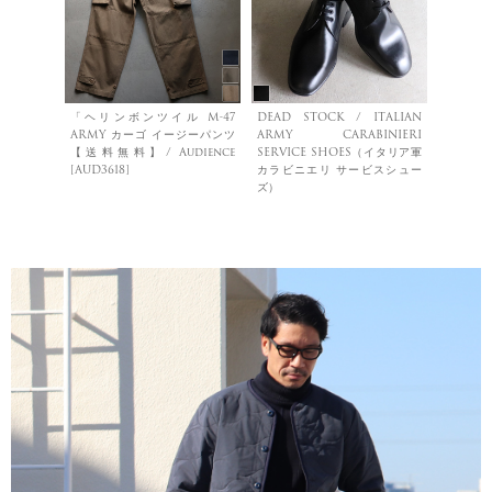
「ヘリンボンツイル M-47
DEAD STOCK / ITALIAN
ARMY カーゴ イージーパンツ
ARMY CARABINIERI
【送料無料】/ Audience
SERVICE SHOES（イタリア軍
[AUD3618]
カラビニエリ サービスシュー
ズ）