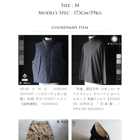
Size :
M
Model's Spec :
173cm/59kg
Coordinate Item
60/40クロス Sorona
「丹後」度詰天竺（6オンス）サ
Dupont（ソロナ/デュポン社
イドスリット テーパード タート
製）中綿 PCU LEVEL7 ベスト
ルネック 長袖Tシャツ【MADE
【送料無料】 / Audience
IN JAPAN】『日本製』/
Upscape Audience