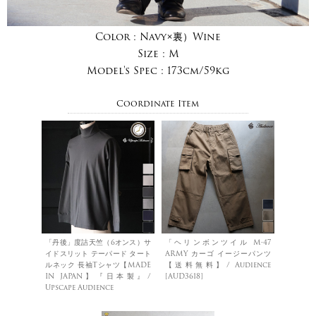
Color :
Navy×裏）Wine
Size :
M
Model's Spec :
173cm/59kg
Coordinate Item
「丹後」度詰天竺（6オンス）サ
「ヘリンボンツイル M-47
イドスリット テーパード タート
ARMY カーゴ イージーパンツ
ルネック 長袖Tシャツ【MADE
【送料無料】/ Audience
IN JAPAN】『日本製』/
[AUD3618]
Upscape Audience