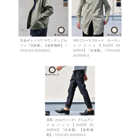
玉虫ギャバ G9 マウンテンブル
100/2コーマブロード ローマシ
ゾン『日本製』【送料無料】 /
ャツコート【MADE IN
Upscape Audience
JAPAN】『日本製』/ Upscape
Audience
赤耳（セルヴィッチ）デニムアン
クルパンツ【MADE IN
JAPAN】『日本製』【送料無
料】/ Upscape Audience