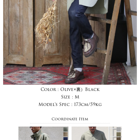
Color :
Olive×裏）Black
Size :
M
Model's Spec :
173cm/59kg
Coordinate Item