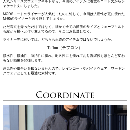
人気シリーズのウェーブキルトから、今回のアイテムは着丈をコート丈からジ
ャケット丈にしました。
MODSコートのライナーが人気だったのに対して、今回は汎用性が更に優れた
M-65のライナーと言う感じでしょうか。
ただ着丈を弄っただけではなく、細かく全ての箇所のサイズとウェーブキルト
も縦から横へと作り変えてるので、そこはお見逃しなく。
ライナー界に於いては、どちらも王道のアイテムではないでしょうか。
Teflon（テフロン）
撥水性、撥油性、防汚性に優れ、耐久性にも優れており洗濯後もほとんど変わ
らない効果を発揮します。
通気性や風合いを損ないませんので、レインコートやバイクウェア、ワーキン
グウェアとしても最適な素材です。
Coordinate