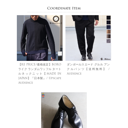
Coordinate Item
【RE PRICE/価格改定】BORO
ダンボールスエード グルカ アン
ライク ランダムワッフル タート
クルパンツ【送料無料】 /
ルネックニット【MADE IN
Audience
JAPAN】『日本製』/ Upscape
Audience