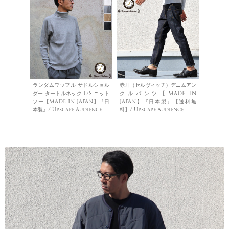
ランダムワッフル サドルショル
赤耳（セルヴィッチ）デニムアン
ダー タートルネック L/S ニット
クルパンツ【MADE IN
ソー【MADE IN JAPAN】『日
JAPAN】『日本製』【送料無
本製』/ Upscape Audience
料】/ Upscape Audience