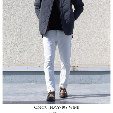
Color :
Navy×裏）Wine