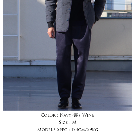
Color :
Navy×裏）Wine
Size :
M
Model's Spec :
173cm/59kg