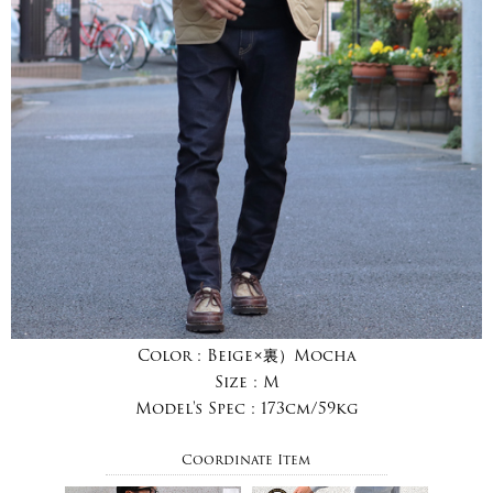
Color :
Beige×裏）Mocha
Size :
M
Model's Spec :
173cm/59kg
Coordinate Item