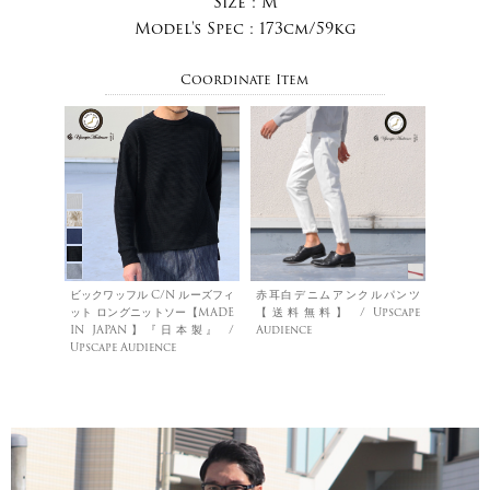
Size :
M
Model's Spec :
173cm/59kg
Coordinate Item
ビックワッフル C/N ルーズフィ
赤耳白デニムアンクルパンツ
ット ロングニットソー【MADE
【送料無料】 / Upscape
IN JAPAN】『日本製』 /
Audience
Upscape Audience