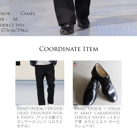
olor :
Camel
ze :
M
del's Spec :
173cm/59kg
Coordinate Item
DEAD STOCK / US COL
DEAD STOCK / ITALIA
ORAD PRISONER WOR
N ARMY CARABINIERI
K PANTS（アメリカ製プリ
SERVICE SHOES（イタリ
ズンワークパンツ コロラド
ア軍 カラビニエリ サービ
モデル）
スシューズ）