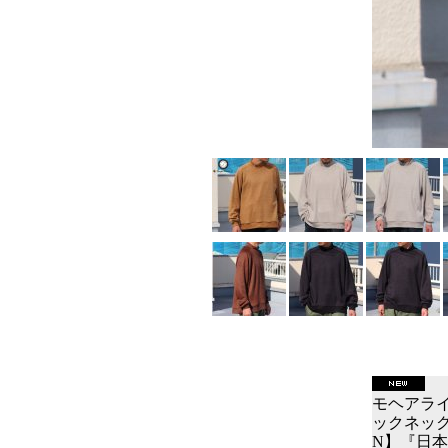
モヘアライ
ックネック 
N】『日本製』 