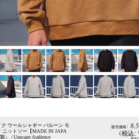
:
8,
ク ウールシャギー バルーン モ
販売価格
ニットソー【MADE IN JAPA
(
税込
:
/ Upscape Audience
希望