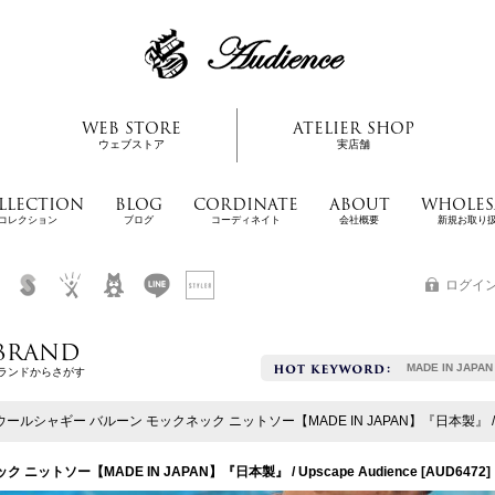
WEB STORE
ATELIER SHOP
ウェブストア
実店舗
LLECTION
BLOG
CORDINATE
ABOUT
WHOLES
コレクション
ブログ
コーディネイト
会社概要
新規お取り
ログイ
BRAND
MADE IN JAPAN
ランドからさがす
ルシャギー バルーン モックネック ニットソー【MADE IN JAPAN】『日本製』 / Upsc
トソー【MADE IN JAPAN】『日本製』 / Upscape Audience
[
AUD6472
]