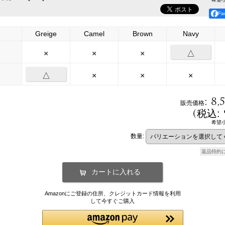
F
Greige
Camel
Brown
Navy
×
×
×
△
△
×
×
×
:
8,
販売価格
(
税込
:
希望
数量
:
返品特約
Amazonにご登録の住所、クレジットカード情報を利用
して今すぐご購入