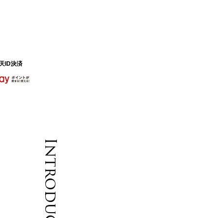
天ID決済
Introduction