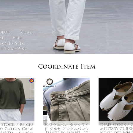
olor :
Khaki
ze :
Free
del's Spec :
173cm/59kg
Coordinate Item
 STOCK / Belgiu
30/2ウエポン タックワイ
DEAD STOCK / 
my Cotton Crew
ド グルカ アンクルパンツ
MILITARY”GURK
 S/S Tee（ベルギー
【MADE IN JAPAN】『日
NDAL” OFF WH