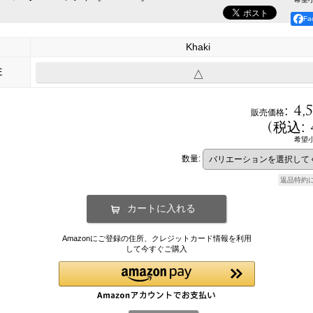
F
Khaki
E
△
:
4,
販売価格
(
税込
:
希望
数量
:
返品特約
Amazonにご登録の住所、クレジットカード情報を利用
して今すぐご購入