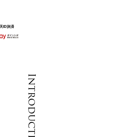
天ID決済
Introduction