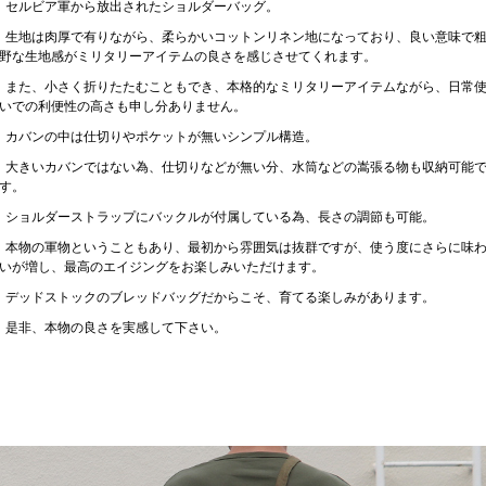
セルビア軍から放出されたショルダーバッグ。
生地は肉厚で有りながら、柔らかいコットンリネン地になっており、良い意味で
野な生地感がミリタリーアイテムの良さを感じさせてくれます。
また、小さく折りたたむこともでき、本格的なミリタリーアイテムながら、日常
いでの利便性の高さも申し分ありません。
カバンの中は仕切りやポケットが無いシンプル構造。
大きいカバンではない為、仕切りなどが無い分、水筒などの嵩張る物も収納可能
す。
ショルダーストラップにバックルが付属している為、長さの調節も可能。
本物の軍物ということもあり、最初から雰囲気は抜群ですが、使う度にさらに味
いが増し、最高のエイジングをお楽しみいただけます。
デッドストックのブレッドバッグだからこそ、育てる楽しみがあります。
是非、本物の良さを実感して下さい。