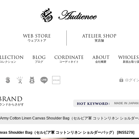
WEB STORE
ATELIER SHOP
ウェブストア
実店舗
LLECTION
BLOG
CORDINATE
ABOUT
WHOLES
コレクション
ブログ
コーディネイト
会社概要
新規お取り
ログイ
BRAND
MADE IN JAPAN
ランドからさがす
ian Army Cotton Linen Canvas Shoulder Bag（セルビア軍 コットンリネン ショ
inen Canvas Shoulder Bag（セルビア軍 コットンリネン ショルダーバッグ）
[
INS5279
]