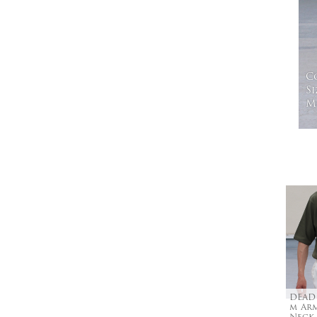
C
Si
Mo
DEAD
m Ar
Neck