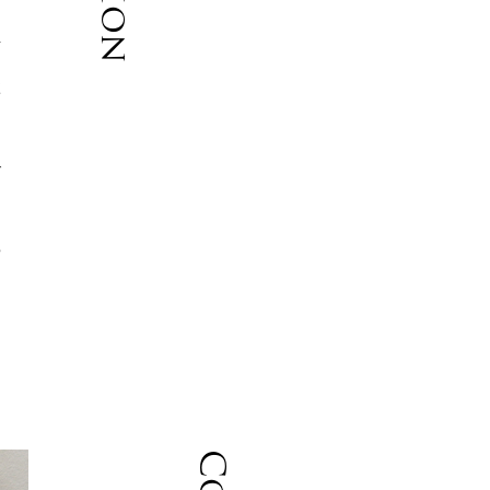
粗
使
で
わ