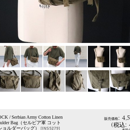
:
4,
K / Serbian Army Cotton Linen
販売価格
Shoulder Bag（セルビア軍 コット
(
税込
:
ショルダーバッグ）
[
INS5279
]
希望