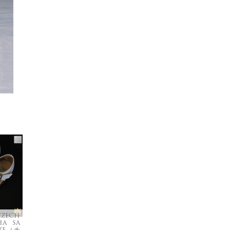
CZECH
HA SA
ITE（チ