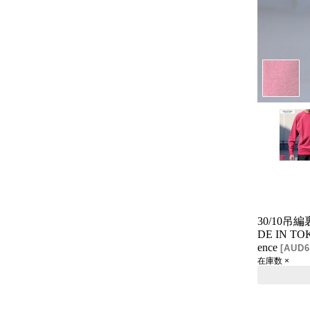
30/10
DE IN T
ence
[
AUD6
在庫数 ×