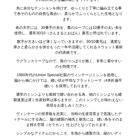
糸に余分なテンションを掛けず、ゆっくりと丁寧に編み立てる事
で糸そのものの自然な風合い、柔らかでふっくらとした生地となり
ます。
表の天竺には、30番手の糸を、裏のループには10番手の太い糸を
使用し、通常30/10（さんまるとおばん）裏毛と呼ばれています。
数字が大きいほど薄くなっていきますが、30/10裏毛は、適度な
厚さと柔らかさを併せもった一年中活躍してくれるスウェット素材
の代表格です。
ラグランスリーブなので、肩のつっぱりが無く、非常に着やすい
のも特徴です。
1960年代のUnion Special社製のヴィンテージミシンを使用し、
脇から袖にかけては、縫い目が平坦なフラットシーマ（4本針扁平
縫い）を採用しております。
通常のミシンよりも複雑で縫い合わせる為、他のミシンよりも縫
製速度は遅く生産効率は落ちますが、このミシンでしか味わえない
表現をお楽しみください。
ヴィンテージの世界観を忠実に、当時の生産背景まで意識したデ
ィテールにする為に、脇の縫製の袖先と裾先には、縫い糸をそのま
ま残す空環（カラカン）仕上げとなっております。
シンプルなアイテムだからこそ、生地から縫製方法、細かいディ