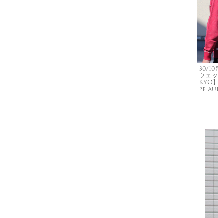
30/
ウェッ
KYO】
pe Au