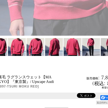
:
7,
吊編裏毛 ラグランスウェット【MA
販売価格
OKYO】『東京製』/ Upscape Audi
(
税込
:
097-TSURI MOKU RED
]
希望
F
返品特約