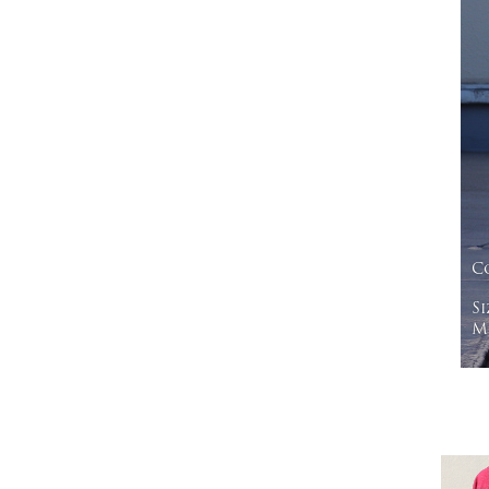
C
Si
Mo