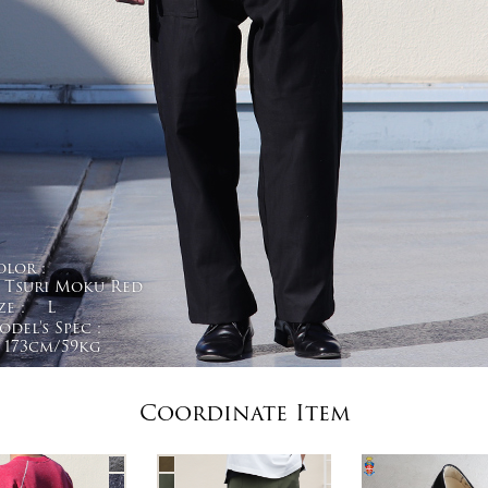
olor :
Tsuri Moku Red
ze :
L
del's Spec :
173cm/59kg
Coordinate Item