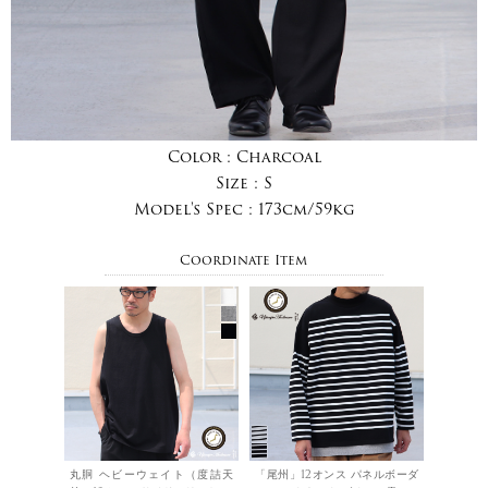
Color :
Charcoal
Size :
S
Model's Spec :
173cm/59kg
Coordinate Item
丸胴 ヘビーウェイト（度詰天
「尾州」12オンス パネルボーダ