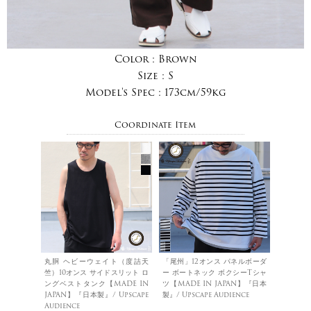
Color :
Brown
Size :
S
Model's Spec :
173cm/59kg
Coordinate Item
丸胴 ヘビーウェイト（度詰天
「尾州」12オンス パネルボーダ
竺）10オンス サイドスリット ロ
ー ボートネック ボクシーTシャ
ングベストタンク【MADE IN
ツ【MADE IN JAPAN】『日本
JAPAN】『日本製』/ Upscape
製』/ Upscape Audience
Audience