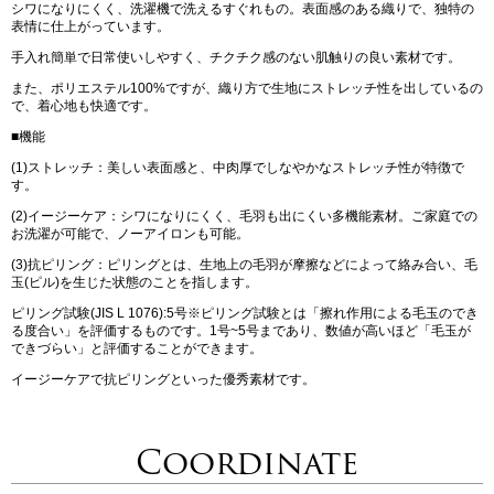
シワになりにくく、洗濯機で洗えるすぐれもの。表面感のある織りで、独特の
表情に仕上がっています。
手入れ簡単で日常使いしやすく、チクチク感のない肌触りの良い素材です。
また、ポリエステル100%ですが、織り方で生地にストレッチ性を出しているの
で、着心地も快適です。
■機能
(1)ストレッチ：美しい表面感と、中肉厚でしなやかなストレッチ性が特徴で
す。
(2)イージーケア：シワになりにくく、毛羽も出にくい多機能素材。ご家庭での
お洗濯が可能で、ノーアイロンも可能。
(3)抗ピリング：ピリングとは、生地上の毛羽が摩擦などによって絡み合い、毛
玉(ピル)を生じた状態のことを指します。
ピリング試験(JIS L 1076):5号※ピリング試験とは「擦れ作用による毛玉のでき
る度合い」を評価するものです。1号~5号まであり、数値が高いほど「毛玉が
できづらい」と評価することができます。
イージーケアで抗ピリングといった優秀素材です。
Coordinate