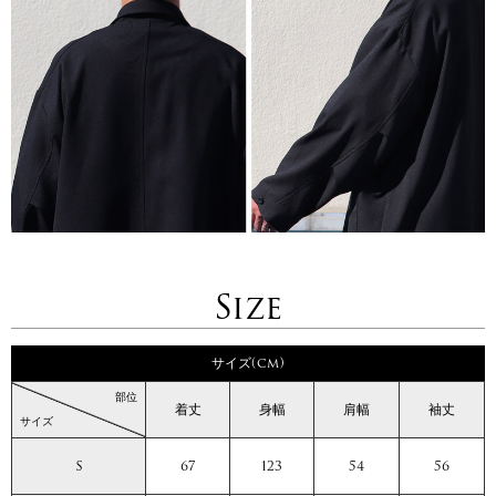
Size
サイズ(cm)
部位
着丈
身幅
肩幅
袖丈
サイズ
S
67
123
54
56