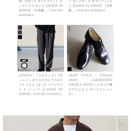
竺）10オンス サイドスリット ロ
ー モックネック ボクシーTシャ
ングベストタンク【MADE IN
ツ【MADE IN JAPAN】『日本
JAPAN】『日本製』/ Upscape
製』/ Upscape Audience
Audience
LANATEC® （ラナテック）LEI
DEAD STOCK / ITALIAN
（ レイ ）ポリエステル ウールラ
ARMY CARABINIERI
イク ツイル 2タック イージーワ
SERVICE SHOES（イタリア軍
イドパンツ【MADE IN
カラビニエリ サービスシュー
JAPAN】/ Upscape Audience
ズ）