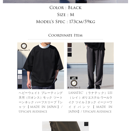
Color :
Black
Size :
M
Model's Spec :
173cm/59kg
Coordinate Item
ヘビーウェイト プレーティング
LANATEC® （ラナテック）LEI
天竺（11オンス）モック ツート
（ レイ ）ポリエステル ウールラ
ーンネック ハーフスリーブ Tシ
イク ツイル 2タック イージーワ
ャツ【MADE IN JAPAN】/
イドパンツ【MADE IN
Upscape Audience
JAPAN】/ Upscape Audience