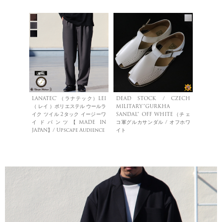
LANATEC® （ラナテック）LEI
DEAD STOCK / CZECH
（ レイ ）ポリエステル ウールラ
MILITARY”GURKHA
イク ツイル 2タック イージーワ
SANDAL” OFF WHITE（チェ
イドパンツ【MADE IN
コ軍グルカサンダル / オフホワ
JAPAN】/ Upscape Audience
イト