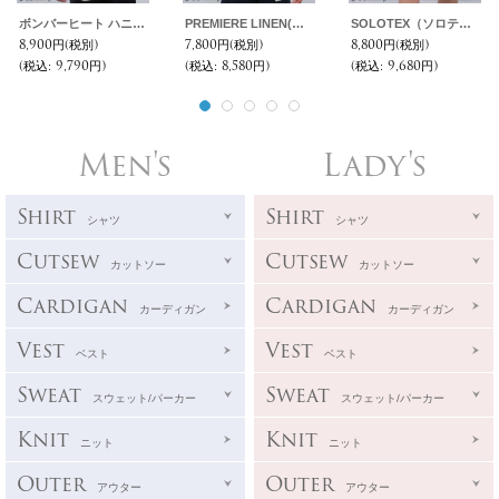
ボンバーヒート ハニカムサーマル ヘムラウンド 3XLクルーネック【MADE IN JAPAN】『日本製』 / Upscape Audience
PREMIERE LINEN(プレミアリネン)コットン天竺 Vネックカーディガン【MADE IN JAPAN】『日本製』 / Upscape Audience
SOLOTEX（ソロテックス）DRY サッカーギンガム 2タックイージーショーツ【MADE IN JAPAN】『日本製』/ Upscape Audience
8,900円
(税別)
7,800円
(税別)
8,800円
(税別)
(税込
:
9,790円)
(税込
:
8,580円)
(税込
:
9,680円)
Men's
Lady's
Shirt
Shirt
シャツ
シャツ
Cutsew
Cutsew
カットソー
カットソー
Cardigan
Cardigan
カーディガン
カーディガン
Vest
Vest
ベスト
ベスト
Sweat
Sweat
スウェット/パーカー
スウェット/パーカー
Knit
Knit
ニット
ニット
Outer
Outer
アウター
アウター