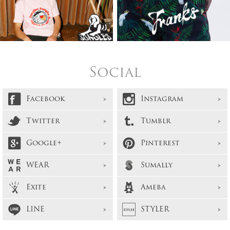
Social
Facebook
Instagram
Twitter
Tumblr
Google+
Pinterest
WEAR
Sumally
Exite
Ameba
LINE
STYLER