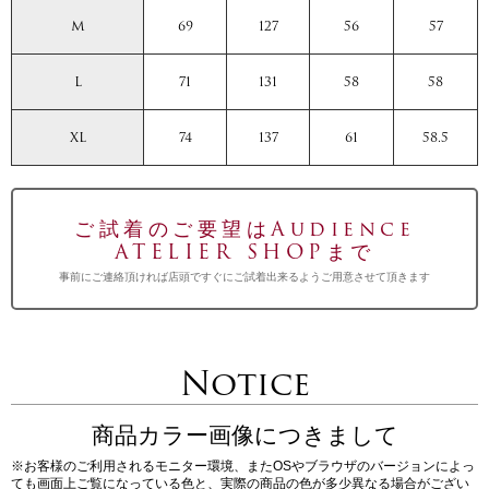
M
69
127
56
57
L
71
131
58
58
XL
74
137
61
58.5
ご試着のご要望はAudience
ATELIER SHOPまで
事前にご連絡頂ければ店頭ですぐにご試着出来るようご用意させて頂きます
Notice
商品カラー画像につきまして
※お客様のご利用されるモニター環境、またOSやブラウザのバージョンによっ
ても画面上ご覧になっている色と、実際の商品の色が多少異なる場合がござい