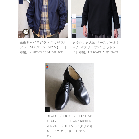
玉虫ギャバ ラグラン スカA1ブル
クラシック天竺 ベースボールネ
ゾン【MADE IN JAPAN】『日
ック Wスリーブ9/Sカットソー
本製』 / Upscape Audience
『日本製』Upscape Audience
DEAD STOCK / ITALIAN
ARMY CARABINIERI
SERVICE SHOES（イタリア軍
カラビニエリ サービスシュー
ズ）