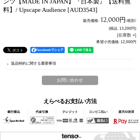
ンツ【MADE IN JAPAN】『日本製』【送料無
料】/ Upscape Audience
[AUD3543]
12,000円
販売価格
:
(税別)
(税込
:
13,200円
)
[在庫数 ×]
希望小売価格
:
12,000円
Facebookでシェア
返品特約に関する重要事項
えらべるお支払い方法
銀行振込
代金引換
クレジット
コンビニ払い
楽天ID決済