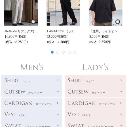
Reflax®(リフラクス) TECH リネンライクキャンバス 2タック ペグトップ ワイドテーパード イージーパンツ【MADE IN JAPAN】『日本製』/ Upscape Audience
LANATEC® （ラナテック）LEI （ レイ ）TECH ウールライク カルゼ 2タック イージーテーパードパンツ【MADE IN JAPAN】『日本製』【送料無料】/ Upscape Audience
「遠州」ライトオンス オーバーダイポプリン Wポケット ハーフスリーブ ワークシャツ【MADE IN JAPAN】『日本製』/ Upscape Audience
14,800円
(税別)
13,000円
(税別)
8,500円
(税別)
(税込
:
16,280円)
(税込
:
14,300円)
(税込
:
9,350円)
Men's
Lady's
Shirt
Shirt
シャツ
シャツ
Cutsew
Cutsew
カットソー
カットソー
Cardigan
Cardigan
カーディガン
カーディガン
Vest
Vest
ベスト
ベスト
Sweat
Sweat
スウェット/パーカー
スウェット/パーカー