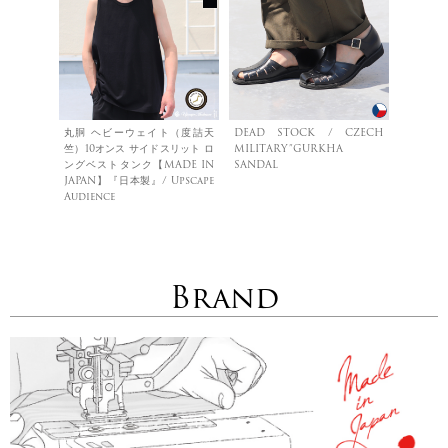
丸胴 ヘビーウェイト（度詰天
DEAD STOCK / CZECH
竺）10オンス サイドスリット ロ
MILITARY”GURKHA
ングベストタンク【MADE IN
SANDAL
JAPAN】『日本製』/ Upscape
Audience
Brand