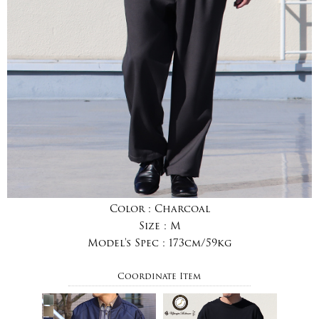
Color :
Charcoal
Size :
M
Model's Spec :
173cm/59kg
Coordinate Item