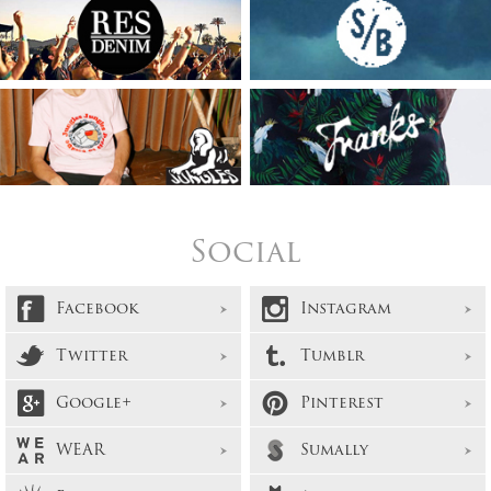
Social
Facebook
Instagram
Twitter
Tumblr
Google+
Pinterest
WEAR
Sumally