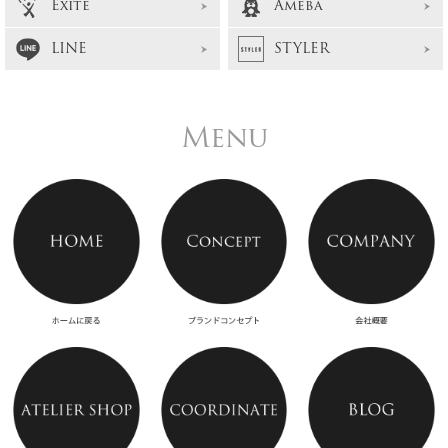
Exite
Ameba
LINE
STYLER
Menu