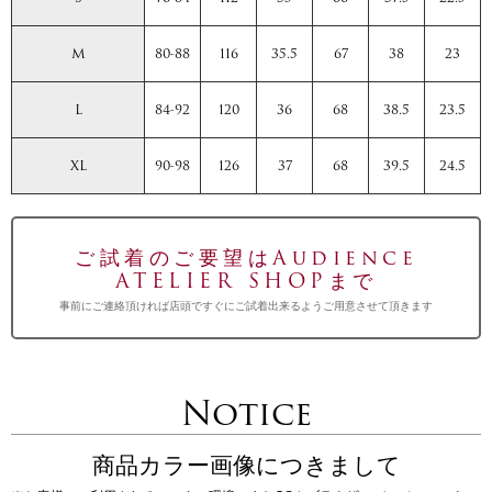
M
80-88
116
35.5
67
38
23
L
84-92
120
36
68
38.5
23.5
XL
90-98
126
37
68
39.5
24.5
ご試着のご要望はAudience
ATELIER SHOPまで
事前にご連絡頂ければ店頭ですぐにご試着出来るようご用意させて頂きます
Notice
商品カラー画像につきまして