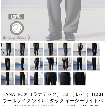
LANATEC® （ラナテック）LEI （ レイ ）TECH
ウールライク ツイル 2タック イージーワイドパ