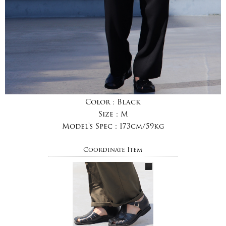
Color :
Black
Size :
M
Model's Spec :
173cm/59kg
Coordinate Item