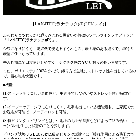
【LANATEC(ラナテック)(R)LEI(レイ)】
ふんわりとやわらかな膨らみのある風合いが特徴のウールライクファブリック
「 LANATEC(ラナテック)(R) 」。
シワになりにくく、洗濯機で洗えるすぐれもの。表面感のある織りで、独特の
表情に仕上がっています。
手入れ簡単で日常使いしやすく、チクチク感のない肌触りの良い素材です。
また、ポリエステル100%ですが、織り方で生地にストレッチ性を出しているの
で、着心地も快適です。
■機能
(1)ストレッチ：美しい表面感と、中肉厚でしなやかなストレッチ性が特徴で
す。
(2)イージーケア：シワになりにくく、毛羽も出にくい多機能素材。ご家庭での
お洗濯が可能で、ノーアイロンも可能。
(3)抗ピリング：ピリングとは、生地上の毛羽が摩擦などによって絡み合い、毛
玉(ピル)を生じた状態のことを指します。
ピリング試験(JIS L 1076):4.5級※ピリング試験とは「擦れ作用による毛玉ので