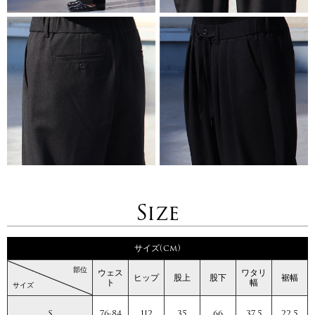
Size
サイズ(cm)
部位
ウェス
ワタリ
ヒップ
股上
股下
裾幅
ト
幅
サイズ
S
76-84
112
35
66
37.5
22.5