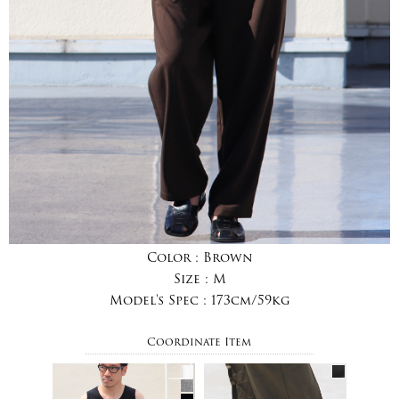
Color :
Brown
Size :
M
Model's Spec :
173cm/59kg
Coordinate Item