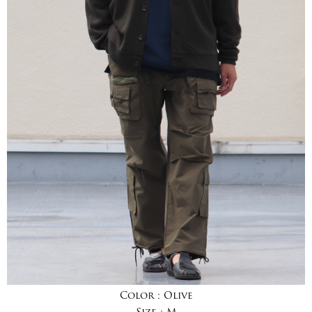
Color :
Olive
Size :
M