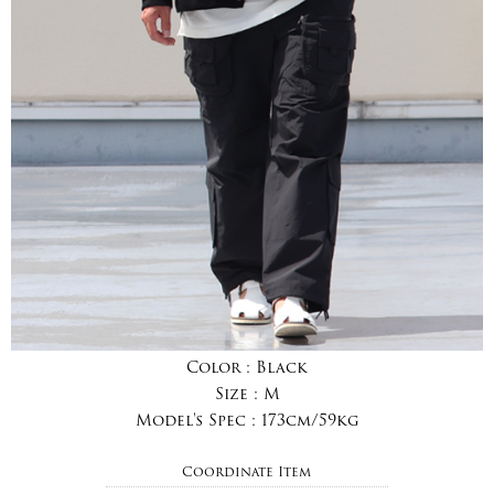
Color :
Black
Size :
M
Model's Spec :
173cm/59kg
Coordinate Item