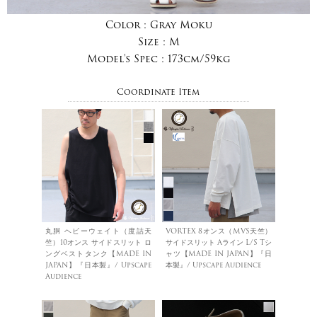
Color :
Gray Moku
Size :
M
Model's Spec :
173cm/59kg
Coordinate Item
丸胴 ヘビーウェイト（度詰天
VORTEX 8オンス（MVS天竺）
竺）10オンス サイドスリット ロ
サイドスリット Aライン L/S Tシ
ングベストタンク【MADE IN
ャツ【MADE IN JAPAN】『日
JAPAN】『日本製』/ Upscape
本製』/ Upscape Audience
Audience