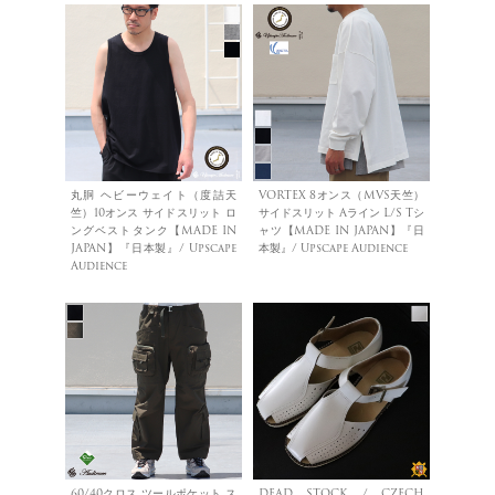
丸胴 ヘビーウェイト（度詰天
VORTEX 8オンス（MVS天竺）
竺）10オンス サイドスリット ロ
サイドスリット Aライン L/S Tシ
ングベストタンク【MADE IN
ャツ【MADE IN JAPAN】『日
JAPAN】『日本製』/ Upscape
本製』/ Upscape Audience
Audience
60/40クロス ツールポケット ス
DEAD STOCK / CZECH