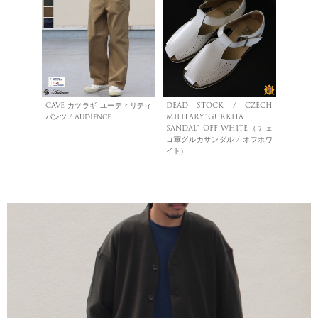
CAVE カツラギ ユーティリティ
DEAD STOCK / CZECH
パンツ / Audience
MILITARY”GURKHA
SANDAL” OFF WHITE（チェ
コ軍グルカサンダル / オフホワ
イト）