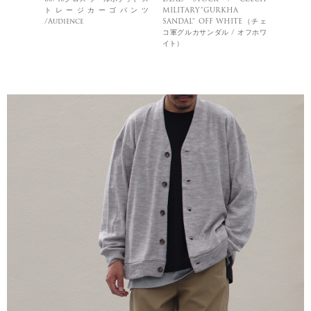
トレージカーゴパンツ
MILITARY”GURKHA
/Audience
SANDAL” OFF WHITE（チェ
コ軍グルカサンダル / オフホワ
イト）