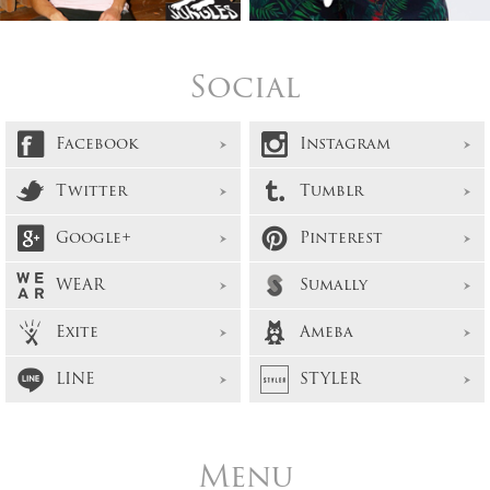
Social
Facebook
Instagram
Twitter
Tumblr
Google+
Pinterest
WEAR
Sumally
Exite
Ameba
LINE
STYLER
Menu