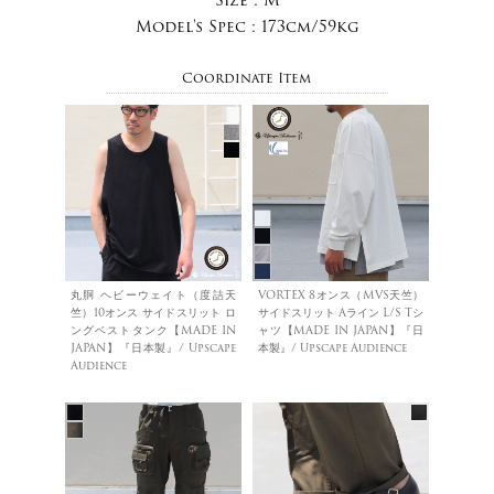
Model's Spec :
173cm/59kg
Coordinate Item
丸胴 ヘビーウェイト（度詰天
VORTEX 8オンス（MVS天竺）
竺）10オンス サイドスリット ロ
サイドスリット Aライン L/S Tシ
ングベストタンク【MADE IN
ャツ【MADE IN JAPAN】『日
JAPAN】『日本製』/ Upscape
本製』/ Upscape Audience
Audience