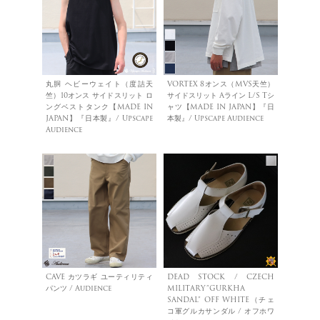
丸胴 ヘビーウェイト（度詰天
VORTEX 8オンス（MVS天竺）
竺）10オンス サイドスリット ロ
サイドスリット Aライン L/S Tシ
ングベストタンク【MADE IN
ャツ【MADE IN JAPAN】『日
JAPAN】『日本製』/ Upscape
本製』/ Upscape Audience
Audience
CAVE カツラギ ユーティリティ
DEAD STOCK / CZECH
パンツ / Audience
MILITARY”GURKHA
SANDAL” OFF WHITE（チェ
コ軍グルカサンダル / オフホワ