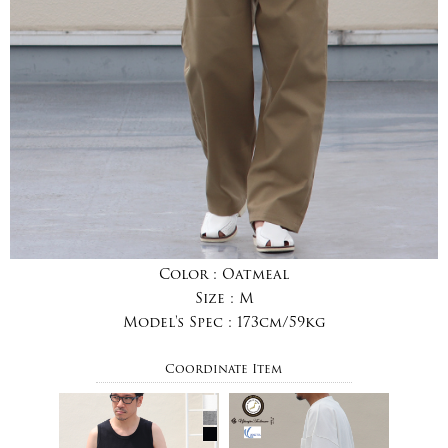
Color :
Oatmeal
Size :
M
Model's Spec :
173cm/59kg
Coordinate Item