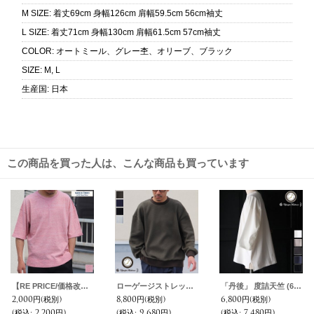
M SIZE
:
着丈69cm 身幅126cm 肩幅59.5cm 56cm袖丈
L SIZE
:
着丈71cm 身幅130cm 肩幅61.5cm 57cm袖丈
COLOR
:
オートミール、グレー杢、オリーブ、ブラック
SIZE
:
M, L
生産国
:
日本
この商品を買った人は、こんな商品も買っています
【RE PRICE/価格改定】吊り編み天竺ガゼットC/N スウェット ビッグ 5分袖TEE【MADE IN TOKYO】『東京製』 / Upscape Audience
ローゲージストレッチ カノコダブルフェイス（15オンス）クルーネック スウェット【MADE IN JAPAN】『日本製』 / Upscape Audience
「丹後」 度詰天竺 (6オンス) フットボール Tシャツ【MADE IN JAPAN】『日本製』/ Upscape Audience
2,000円
(税別)
8,800円
(税別)
6,800円
(税別)
(税込
:
2,200円)
(税込
:
9,680円)
(税込
:
7,480円)