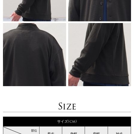
Size
サイズ(cm)
部位
着丈
身幅
肩幅
袖丈