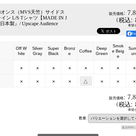
:
7,
X 8オンス（MVS天竺）サイドス
販売価格
イン L/S Tシャツ【MADE IN J
(
税込
:
本製』/ Upscape Audience
希望
F
Smok
Off W
Silver
Super
Bronz
Deep
Sum
Coffee
e Beig
hite
Gray
Black
e
Green
ur
e
×
×
×
×
×
×
×
×
×
×
×
×
△
×
×
×
:
7,
販売価格
(
税込
:
希望
数量
:
返品特約