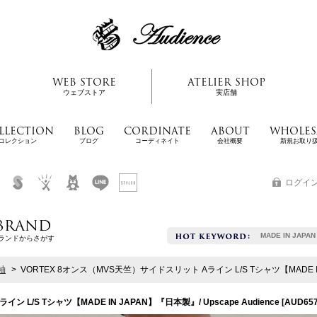
WEB STORE
ATELIER SHOP
ウェブストア
実店舗
LLECTION
BLOG
CORDINATE
ABOUT
WHOLES
コレクション
ブログ
コーディネイト
会社概要
新規お取り
ログイ
BRAND
MADE IN JAPAN
ランドからさがす
袖
>
VORTEX 8オンス（MVS天竺）サイドスリット Aライン L/S Tシャツ【MADE IN J
 L/S Tシャツ【MADE IN JAPAN】『日本製』/ Upscape Audience
[
AUD65