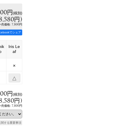
800円
(税別)
8,580円
)
:
7,800円
小売価格
acebookでシェア
ik
Iris Le
o
af
×
△
800円
(税別)
8,580円
)
7,800円
小売価格
:
に関する重要事項