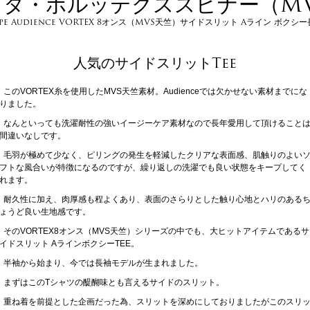
ラタ・ボルッテクススピナー（MV
ape Audience VORTEX 8オンス（MVS天竺）サイドスリット Aライン ボクシー
人気のサイドスリットTee
このVORTEX糸を使用したMVS天竺素材。Audienceでは欠かせない素材までにな
りました。
なんといっても洗濯耐性の強いイージーケア素材なので長年愛用して頂けること
間違いなしです。
毛羽が極めて少なく、ピリングの発生を軽減したクリアな表面感、肌触りのよい
フトな風合いが特徴になるのですが、繰り返しの洗濯でも良い状態をキープしてく
れます。
耐久性に加え、肉厚感も程よくあり、表面のさらりとした触り心地とハリのある
ょうど良い生地感です。
そのVORTEX8オンス（MVS天竺）シリーズの中でも、大ヒットアイテムであるサ
イドスリット AラインボクシーTEE。
半袖から始まり、今では長袖モデルが生まれました。
まずはこのTシャツの醍醐味とも言えるサイドのスリット。
重ね着を前提とした企画だった為、スリットを深めにしておりましたがこのスリ