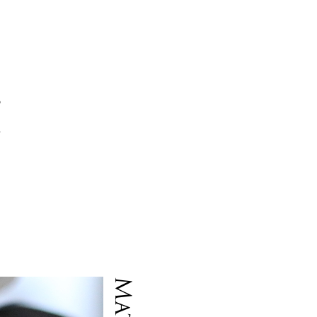
っ
の
布
、