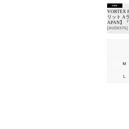
VORTE
リット Aラ
APAN】『日
[
AUD6576
]
M
L