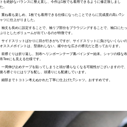
トを絶妙なバランスに整え直し、今作は1枚でも着用できるように修正致しまし
た。
重ね着も楽しめ、1枚でも着用できる仕様になったことでさらに完成度の高いTシ
ャツに仕上がりました。
袖丈も長めに設定することで、袖リブ部分をブラウジングすることで、袖口にた
ぷりとしたボリュームが出ているのが特徴です。
サイドスリットばかりに目が行きがちですが、サイドスリットに負けないくらい
オススメポイントは、型崩れしない、緩やかな広さの襟元だと思っております。
前襟ぐりは折り返し、別布ヘリンボーンテープ裏バインダー始末。シャツの様な
帛Teeにも見える仕様です。
一周伸び止めテープを貼ってしまうと頭が通らなくなる可能性がございますので
後ろ襟ぐりにはリブを配し、頭通りにも配慮しています。
細部までトコトン考えぬかれた丁寧に仕上げたTシャツ。おすすめです。