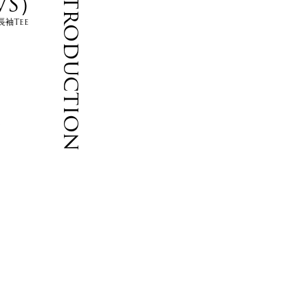
Introduction
S）
長袖Tee
は
ソ
ち
ッ