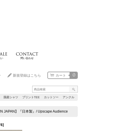
ALE
CONTACT
扱い
問い合わせ
0
ン
新規登録はこちら
カート
国産シャツ
プリントTEE
カットソー
アンクル
APAN】『日本製』/ Upscape Audience
76
]