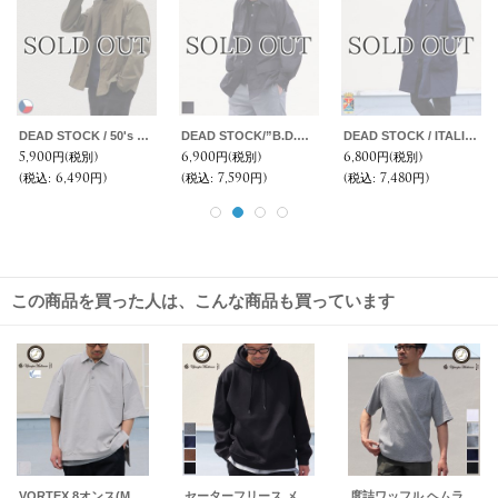
DEAD STOCK / ITALIA MILITARY Security Work Coat（イタリア軍セキュリティワークコート）
DEAD STOCK/FRENCH OPEN BUCKLE CANVAS BELT (フランス陸軍 オープンバックル キャンバスペルト）
DEAD STOCK/FRENCH OPEN BUCKLE CANVAS BELT (フランス陸軍 オープンバックル キャンバスペルト）
6,800円
(税別)
1,900円
(税別)
2,800円
(税別)
1,
(税込
:
7,480円)
(税込
:
2,090円)
(税込
:
3,080円)
(
この商品を買った人は、こんな商品も買っています
VORTEX 8オンス(MVS天竺) サイドスリット ボクシーAラインポロシャツ【MADE IN JAPAN】『日本製』/ Upscape Audience
セーターフリース メランジ スウェットライク プルパーカー【MADE IN JAPAN】『日本製』 / Upscape Audience
度詰ワッフル ヘムラウンドポケTEE【MADE IN JAPAN】『日本製』/ Upscape Audience