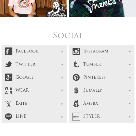
Social
Facebook
Instagram
Twitter
Tumblr
Google+
Pinterest
WEAR
Sumally
Exite
Ameba
LINE
STYLER