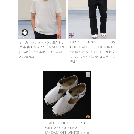
オーガニックコットン天竺Vネッ
DEAD STOCK / US
ク半袖Tシャツ【MADE IN
COLORAD PRISONER
JAPAN】『日本製』/ Upscape
WORK PANTS（アメリカ製プ
Audience
リズンワークパンツ コロラドモ
デル）
DEAD STOCK / CZECH
MILITARY”GURKHA
SANDAL” OFF WHITE（チェ