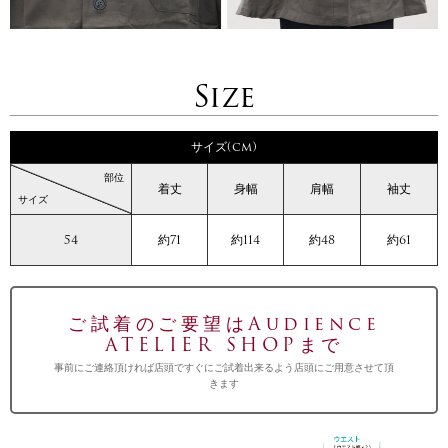
Size
サイズ(cm)
部位
着丈
身幅
肩幅
袖丈
サイズ
54
約71
約114
約48
約61
ご試着のご要望はAudience
ATELIER SHOPまで
事前にご連絡頂ければ店頭ですぐにご試着出来るよう店頭にご用意させて頂
きます