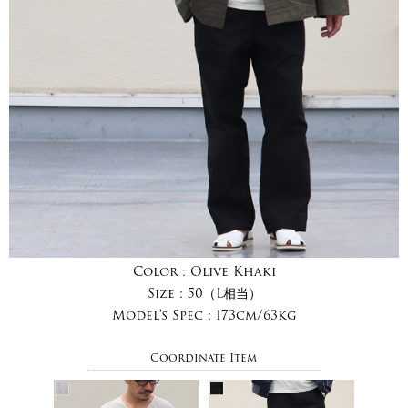
Color :
Olive Khaki
Size :
50（L相当）
Model's Spec :
173cm/63kg
Coordinate Item