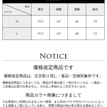
部位
着丈
身幅
肩幅
袖丈
サイズ
M
93.5
115
46
52
L
95.5
119
48
53
Notice
価格改定商品です
価格改定商品は、注文取り消し・返品・交換対象外です。
価格改定商品につきましては、商品の不備を除く一切のキャンセル・ご返品・
ご交換はお受け出来ません。その点ご承知の上ご注文下さいませ。
商品カラー画像につきまして
※お客様のご利用されるモニター環境、またOSやブラウザのバージョンによっ
ても画面上ご覧になっている色と、実際の商品の色が多少異なる場合がござい