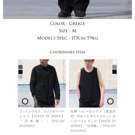
Color :
Greige
Size :
M
Model's Spec :
173cm/59kg
Coordinate Item
コットンクロス コックオーバー
丸胴 ヘビーウェイト（度詰天
シャツ【MADE IN JAPAN】
竺）10オンス サイドスリット ロ
『日本製』/ Upscape
ングベストタンク【MADE IN
Audience
JAPAN】『日本製』/ Upscape
Audience