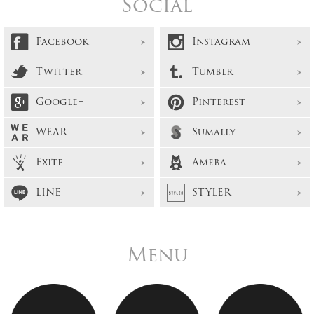
Social
Facebook
Instagram
Twitter
Tumblr
Google+
Pinterest
WEAR
Sumally
Exite
Ameba
LINE
STYLER
Menu