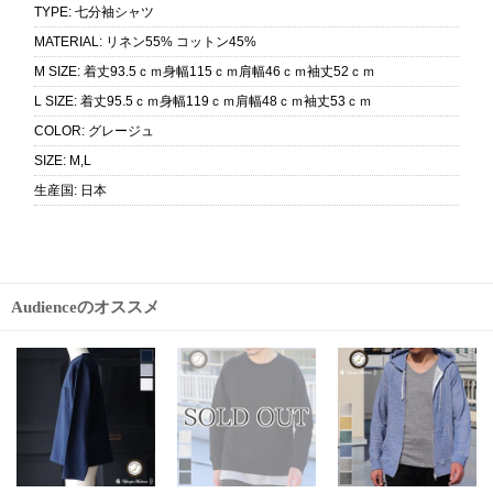
TYPE
:
七分袖シャツ
MATERIAL
:
リネン55% コットン45%
M SIZE
:
着丈93.5ｃｍ身幅115ｃｍ肩幅46ｃｍ袖丈52ｃｍ
L SIZE
:
着丈95.5ｃｍ身幅119ｃｍ肩幅48ｃｍ袖丈53ｃｍ
COLOR
:
グレージュ
SIZE
:
M,L
生産国
:
日本
Audienceのオススメ