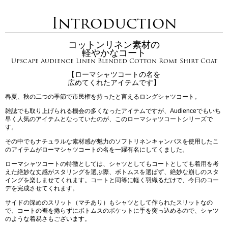
Introduction
コットンリネン素材の
軽やかなコート
Upscape Audience Linen Blended Cotton Rome Shirt Coat
【ローマシャツコートの名を
広めてくれたアイテムです】
春夏、秋の二つの季節で市民権を持ったと言えるロングシャツコート。
雑誌でも取り上げられる機会の多くなったアイテムですが、Audienceでもいち
早く人気のアイテムとなっていたのが、このローマシャツコートシリーズで
す。
その中でもナチュラルな素材感が魅力のソフトリネンキャンバスを使用したこ
のアイテムがローマシャツコートの名を一躍有名にしてくました。
ローマシャツコートの特徴としては、シャツとしてもコートとしても着用を考
えた絶妙な丈感がスタリングを選ぶ際、ボトムスを選ばず、絶妙な崩しのスタ
イングを楽しませてくれます。コートと同等に軽く羽織るだけで、今日のコー
デを完成させてくれます。
サイドの深めのスリット（マチあり）もシャツとして作られたスリットなの
で、コートの裾を捲らずにボトムスのポケットに手を突っ込めるので、シャツ
のような着易さもございます。