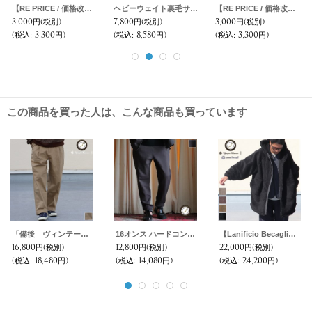
【RE PRICE / 価格改定】セーターライク天竺ドロップショルダーポケット付き長袖カットソー【MADE IN JAPAN】『日本製』/ Upscape Audience
ヘビーウェイト裏毛サドルショルダークルーネックスウェット【MADE IN JAPAN】『日本製』 / Upscape Audience
【RE PRICE / 価格改定】ヴィスコース粗挽TOP裏毛フード長袖ジップパーカー【MADE IN JAPAN】『日本製』/ Upscape Audience
3,000円
(税別)
7,800円
(税別)
3,000円
(税別)
(税込
:
3,300円)
(税込
:
8,580円)
(税込
:
3,300円)
この商品を買った人は、こんな商品も買っています
「備後」ヴィンテージ フレンチドリル 1タックバレルパンツ【MADE IN JAPAN】『日本製』【送料無料】/ Upscape Audience
16オンス ハードコンパクト ヘビー裏毛 トレーニング スウェットロングパンツ【MADE IN JAPAN】『日本製』【送料無料】/ Upscape Audience
【Lanificio Becagli（ベッカリー）】トスカーナボア モンスターパーカー【MADE IN JAPAN】『日本製』【送料無料】/ Upscape Audience
16,800円
(税別)
12,800円
(税別)
22,000円
(税別)
(税込
:
18,480円)
(税込
:
14,080円)
(税込
:
24,200円)