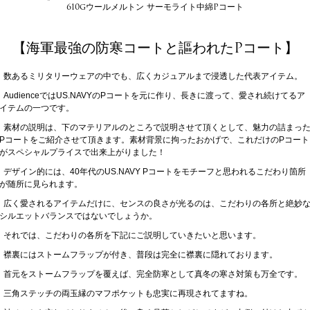
610gウールメルトン サーモライト中綿Pコート
【海軍最強の防寒コートと謳われたPコート】
数あるミリタリーウェアの中でも、広くカジュアルまで浸透した代表アイテム。
AudienceではUS.NAVYのPコートを元に作り、長きに渡って、愛され続けてるア
イテムの一つです。
素材の説明は、下のマテリアルのところで説明させて頂くとして、魅力の詰まっ
Pコートをご紹介させて頂きます。素材背景に拘ったおかげで、これだけのPコート
がスペシャルプライスで出来上がりました！
デザイン的には、40年代のUS.NAVY Pコートをモチーフと思われるこだわり箇所
が随所に見られます。
広く愛されるアイテムだけに、センスの良さが光るのは、こだわりの各所と絶妙
シルエットバランスではないでしょうか。
それでは、こだわりの各所を下記にご説明していきたいと思います。
襟裏にはストームフラップが付き、普段は完全に襟裏に隠れております。
首元をストームフラップを覆えば、完全防寒として真冬の寒さ対策も万全です。
三角ステッチの両玉縁のマフポケットも忠実に再現されてますね。