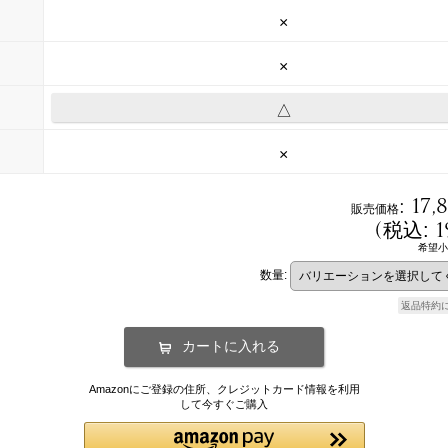
×
×
△
×
:
17,
販売価格
(
1
税込
:
希望小
数量
:
返品特約
Amazonにご登録の住所、クレジットカード情報を利用
して今すぐご購入