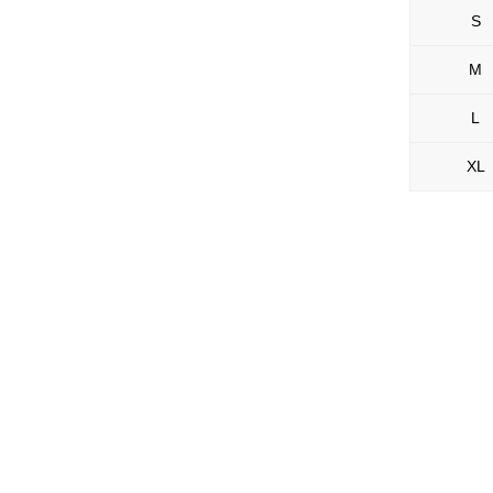
S
M
L
XL