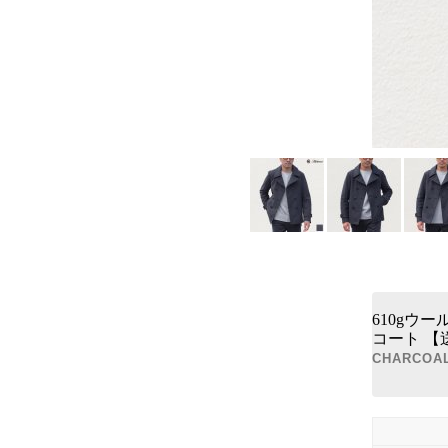
610gウ
コート 【送料
CHARCOA