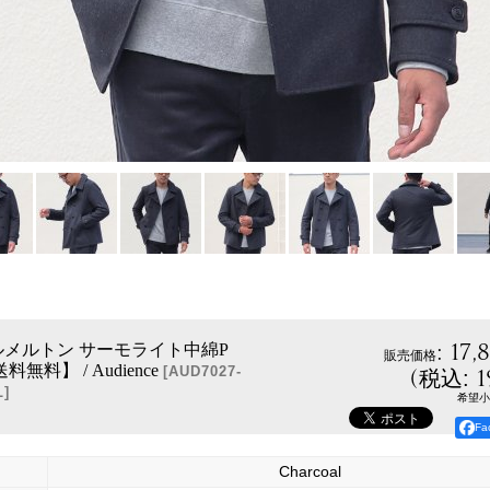
:
17,
ールメルトン サーモライト中綿P
販売価格
無料】 / Audience
(
1
[
AUD7027-
税込
:
L
]
希望小
F
Charcoal