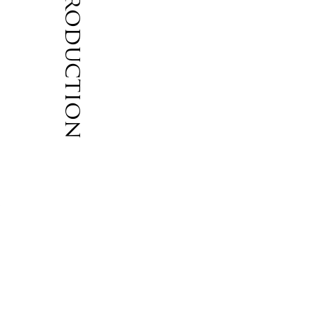
Introduction
た
な