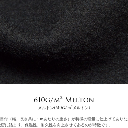
610g/m² Melton
メルトン(610g/ｍ²メルトン)
gの目付（幅、長さ共に１mあたりの重さ）が特徴の軽量に仕上げてあり
緻密に詰まり、保温性、耐久性を向上させてあるのが特徴です。