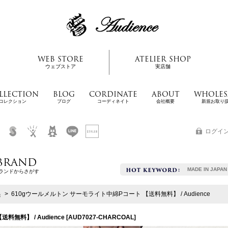
WEB STORE
ATELIER SHOP
ウェブストア
実店舗
LLECTION
BLOG
CORDINATE
ABOUT
WHOLES
コレクション
ブログ
コーディネイト
会社概要
新規お取り
ログイ
BRAND
MADE IN JAPAN
ランドからさがす
綿
>
610gウールメルトン サーモライト中綿Pコート 【送料無料】 / Audience
無料】 / Audience
[
AUD7027-CHARCOAL
]