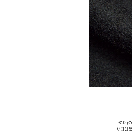
610
り目は