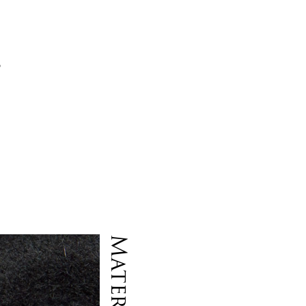
ケ
て
の
ト
Material