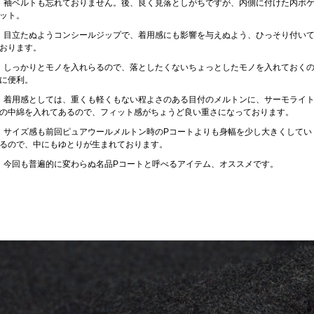
袖ベルトも忘れておりません。後、良く見落としがちですが、内側に付けた内ポ
ット。
目立たぬようコンシールジップで、着用感にも影響を与えぬよう、ひっそり付い
おります。
しっかりとモノを入れらるので、落としたくないちょっとしたモノを入れておく
に便利。
着用感としては、重くも軽くもない程よさのある目付のメルトンに、サーモライ
の中綿を入れてあるので、フィット感がちょうど良い重さになっております。
サイズ感も前回ピュアウールメルトン時のPコートよりも身幅を少し大きくしてい
るので、中にもゆとりが生まれております。
今回も普遍的に変わらぬ名品Pコートと呼べるアイテム、オススメです。